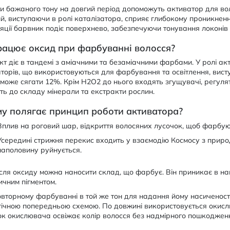
и бажаного тону на довгий період допоможуть активатор для вол
, виступаючи в ролі каталізатора, сприяє глибокому проникненн
яції барвник подіє поверхнево, забезпечуючи тонування локонів 
рацює оксид при фарбуванні волосся?
т діє в тандемі з аміачними та безаміачними фарбами. У ролі акт
торів, що використовуються для фарбування та освітлення, вист
 може сягати 12%. Крім H2O2 до нього входять згущувачі, регуля
ь до складу мінерали та екстракти рослин.
му полягає принцип роботи активатора?
Вплив на роговий шар, відкриття волосяних лусочок, щоб фарбую
Усередині стрижня перекис входить у взаємодію Космосу з природ
наполовину руйнується.
сля оксиду можна наносити склад, що фарбує. Він приникає в нап
ичним пігментом.
вторному фарбуванні в той же тон для надання йому насиченост
ічною попередньою схемою. По довжині використовується окислю
ок окислювача освіжає колір волосся без надмірного пошкодженн