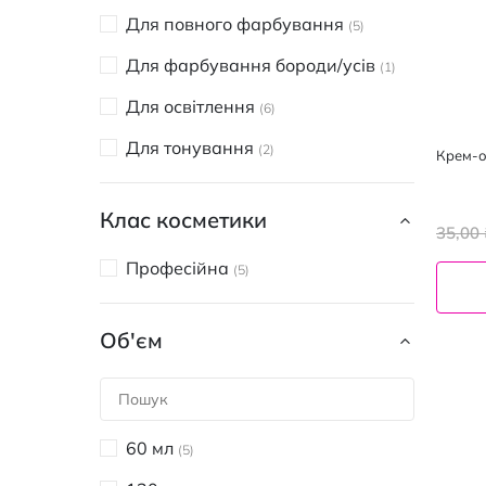
Для повного фарбування
5
Для фарбування бороди/усів
1
Для освітлення
6
Для тонування
2
Крем-о
Клас косметики
35,00 
Професійна
5
Об'єм
60 мл
5