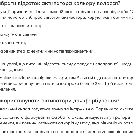
ибрати відсоток активатора кольору волосся?
укції, призначеної для самостійного фарбування локонів, 9 або 
ий майстер вибирає відсоток активатора, керуючись певними кр
стан волосся клієнта;
присутність сивини;
бажана мета;
барвник (перманентний чи напівперманентний).
на увазі, що високий відсоток оксиду завдає непоправної шкод
льш щадним.
мніший вихідний колір шевелюри, тим більший відсоток активатор
тони використовується активатор трохи більше 3%. Щоб висвітли
рвлення.
икористовувати активатори для фарбування?
альний склад готується точно за інструкцією. Барвник та оксиге
с салонного фарбування фарба та оксид змішуються у пропорції 5
ементи, ви повинні отримати однорідну масу, яка рівномірно розп
 активатор для фарбування та зростання за доступною ціною мо