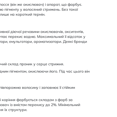
осся (він же окислювач) і апарат, що фарбує.
ю пігменту у волосяний стрижень. Без такої
лише на короткий термін.
ивної діючої речовини окислювачів, оксигентів,
упає перекис водню. Максимальний її відсоток у
тори, емульгатори, ароматизатори. Деякі бренди
чий склад проник у серце стрижня.
ним пігментом, окислюючи його. Під час цього він
івпорожню волосину і заповнює її стійким
і коріння фарбується складом з фарб за
вач із вмістом перекису до 2%. Мінімальний
я їх структури.