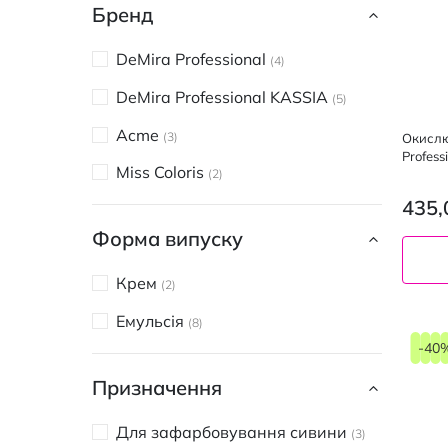
Бренд
DeMira Professional
4
DeMira Professional KASSIA
5
Acme
3
Окислю
Profess
Miss Coloris
2
435,
Форма випуску
Крем
2
120
Емульсія
8
мл
-40
Призначення
Для зафарбовування сивини
3