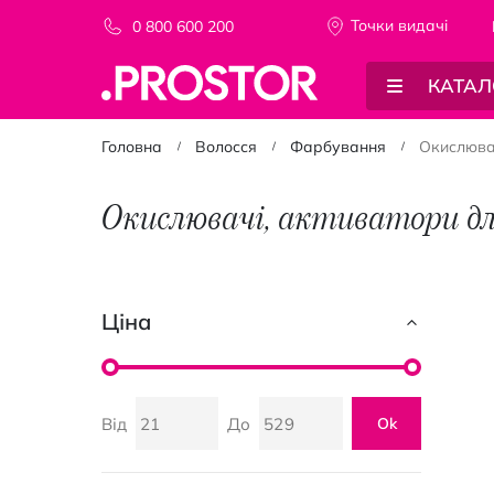
Точки видачi
0 800 600 200
КАТАЛ
Головна
Волосся
Фарбування
Окислюва
Окислювачі, активатори дл
Ціна
Від
До
Ok