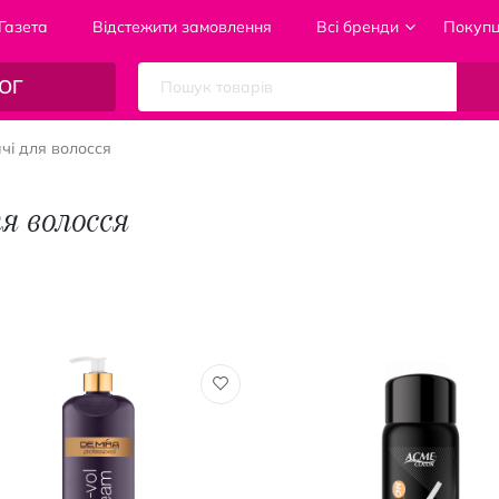
Газета
Відстежити замовлення
Всі бренди
Покуп
ОГ
чі для волосся
я волосся