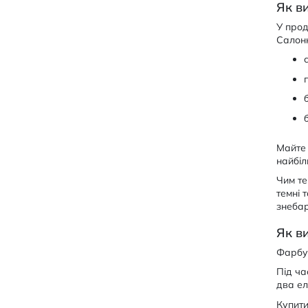
Як в
У прод
Салонн
Майте 
найбі
Чим те
темні 
знеба
Як в
Фарбув
Під ча
два ел
Купити