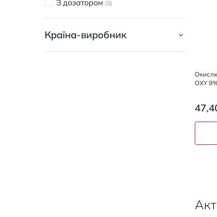
З дозатором
5
Країна-виробник
Окислю
OXY 9%
47,4
Акт