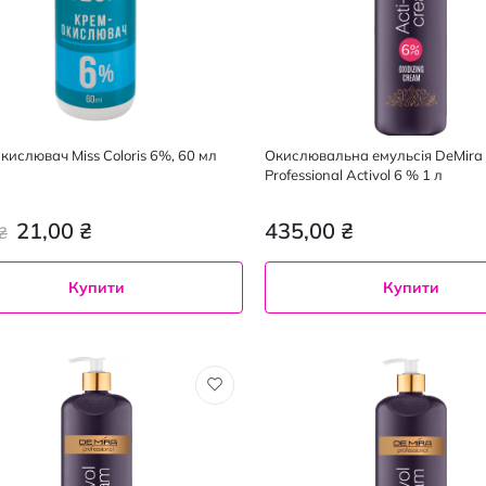
кислювач Miss Coloris 6%, 60 мл
Окислювальна емульсія DeMira
Professional Activol 6 % 1 л
21,00 ₴
435,00 ₴
₴
Купити
Купити
120
1 л
мл