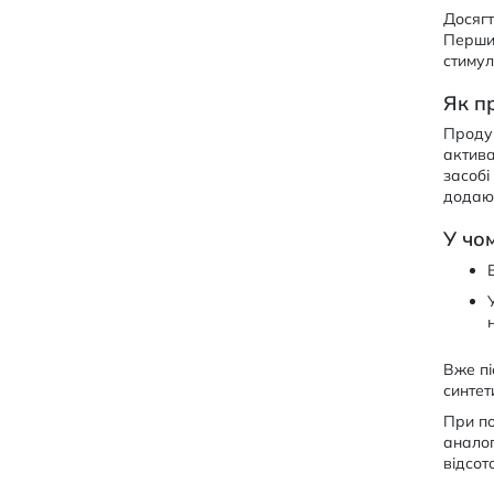
Досягт
Перший
стимул
Як п
Продук
актива
засобі
додают
У чо
Вже пі
синтет
При по
аналог
відсот