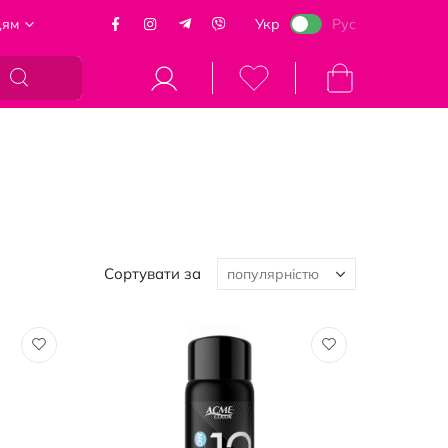
цям
Укр
Рус
Кошик
Сортувати за