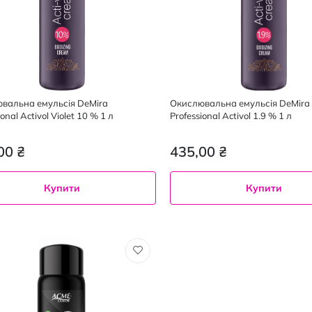
вальна емульсія DeMira
Окислювальна емульсія DeMira
ional Activol Violet 10 % 1 л
Professional Activol 1.9 % 1 л
00 ₴
435,00 ₴
Купити
Купити
120
1 л
мл