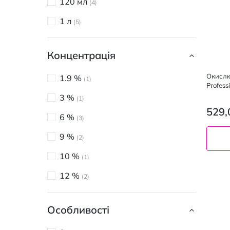
120 мл
4
1 л
5
Концентрація
Окислю
1.9 %
1
Profess
3 %
1
529,
6 %
3
9 %
2
10 %
1
12 %
2
Особливості