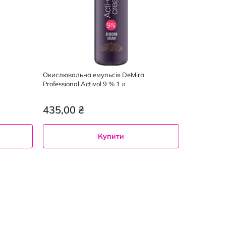
Окислювальна емульсія DeMira
Professional Activol 9 % 1 л
435,00 ₴
Купити
120
1 л
мл