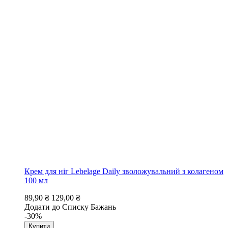
Крем для ніг Lebelage Daily зволожувальний з колагеном
100 мл
89,90 ₴
129,00 ₴
Додати до Списку Бажань
-30%
Купити