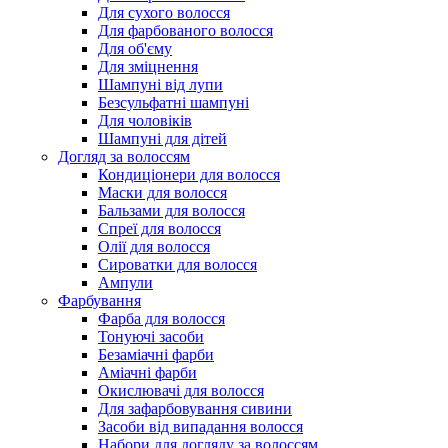
Для сухого волосся
Для фарбованого волосся
Для об'єму
Для зміцнення
Шампуні від лупи
Безсульфатні шампуні
Для чоловіків
Шампуні для дітей
Догляд за волоссям
Кондиціонери для волосся
Маски для волосся
Бальзами для волосся
Спреї для волосся
Олії для волосся
Сироватки для волосся
Ампули
Фарбування
Фарба для волосся
Тонуючі засоби
Безаміачні фарби
Аміачні фарби
Окислювачі для волосся
Для зафарбовування сивини
Засоби від випадання волосся
Набори для догляду за волоссям