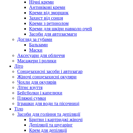
Нічні креми
Антивікові креми
Креми від зморшок
Захист від сонця
Креми з ретинолом
Креми для шкіри навколо очей
Засоби для автозасмаги
Догляд за губами
Бальзами
Маски
Аксесуари для обличчя
Масажери і ролики
Літо
Сонцезахисні засоби і автозагар
Жіночі сонцезахисні окуляри
Чохли для окулярів
Літнє взуття
Бейсболки і капелюхи
Пляжні сумки
Іграшки для води та пісочниці
Тіло
Засоби для гоління та депіляції
Бритви і картриджі жіночі
Депіляції та шугарінг
Крем для депіляції