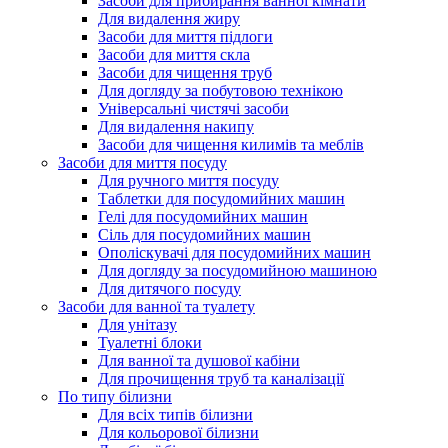
Засоби для прибирання ванної кімнати
Для видалення жиру
Засоби для миття підлоги
Засоби для миття скла
Засоби для чищення труб
Для догляду за побутовою технікою
Універсальні чистячі засоби
Для видалення накипу
Засоби для чищення килимів та меблів
Засоби для миття посуду
Для ручного миття посуду
Таблетки для посудомийних машин
Гелі для посудомийних машин
Сіль для посудомийних машин
Ополіскувачі для посудомийних машин
Для догляду за посудомийною машиною
Для дитячого посуду
Засоби для ванної та туалету
Для унітазу
Туалетні блоки
Для ванної та душової кабіни
Для прочищення труб та каналізації
По типу білизни
Для всіх типів білизни
Для кольорової білизни