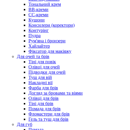
Тональний крем
BB-креми
CC-креми
Кушони
Консилери (коректори)
Контурінг
Пудра
Рум'яна і бронзери
Хайлайтер
Фіксатор для макіяжу
Для очей та брів
Тіні для повік
Олівці для очей
Підводки для очей
Туш для вій
Накладні вії
Фарба для брів
Догляд за бровами та віями
Олівці для брів
Тіні для брів
Помада для брів
Фломастери для брів
Гель та туш для брів
Для губ
Помада