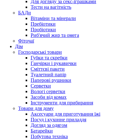
Для догляду за секс-іграшками
Тести на вагітність
БАДи
Вітаміни та мінерали
Пребіотики
Пробіотики
Риб'ячий жир та омега
Фіточаї
Дім
Господарські товари
Губки та скребки
Ганчірки і рукавички
Сміттєві пакети
Туалетний папір
Паперові рушники
Серветки
Вологі серветки
Засоби від комах
Інструменти для прибирання
Товари для дому
Аксесуари для приготування їжі
Посуд і кухонне приладдя
Догляд за одягом
Батарейки
Побутова техніка