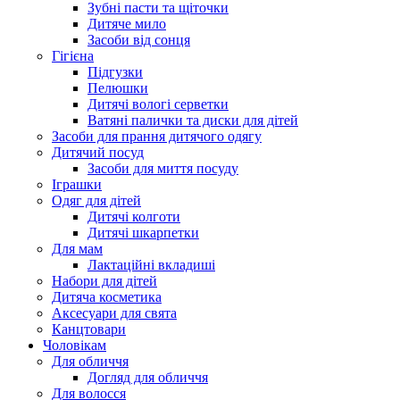
Зубні пасти та щіточки
Дитяче мило
Засоби від сонця
Гігієна
Підгузки
Пелюшки
Дитячі вологі серветки
Ватяні палички та диски для дітей
Засоби для прання дитячого одягу
Дитячий посуд
Засоби для миття посуду
Іграшки
Одяг для дітей
Дитячі колготи
Дитячі шкарпетки
Для мам
Лактаційні вкладиші
Набори для дітей
Дитяча косметика
Аксесуари для свята
Канцтовари
Чоловікам
Для обличчя
Догляд для обличчя
Для волосся