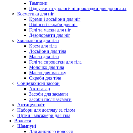
Тампони
Підгузки та урологічні прокладки для дорослих
Косметика для ніг
Креми і лосьйони для ніг
Пілінги і скраби для ніг
Гелі та маски для ніг
Дезодоранти для ніг
Зволоження для тіла
Крем для тіла
Лосьйони для тіла
Масла для тіла
Гелі та сироватки для тіла
Молочко для тіла
Масло для масажу
Скраби для тіла
Сонцезахисні засоби
Автозагар
Засоби для засмаги
Засоби після засмаги
Антицелюліт
Набори для догляду за тілом
Щітки і масажери для тіла
Волосся
Шампуні
Для жирного волосся