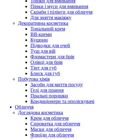
Тоніки для вмивання
Пінки і муси для вмивання
Скраби і пілінги для обличчя
Для зняття макіяжу
Декоративна косметика
Тональний крем
BB-креми
Кушони
Підводки для очей
Туш для вій
Фломастери для брів
Олівці для брів
Тінт для губ
Блиск для губ
Побутова хімія
Засоби для миття посуду
Гелі для прання
Пральні порошки
Кондиціонери та ополіскувачі
Обличчя
Доглядова косметика
Крем для обличчя
Сироватка для обличчя
Маски для обличчя
Флюїди для обличчя