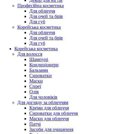
Декор для нігтів
Професійна косметика
Для обличчя
Для очей та брів
Для губ
Корейська косметика
Для обличчя
Для очей та брів
Для губ
Корейська косметика
Для волосся
Шампуні
Кондиціонери
Бальзами
Сироватки
Маски
Спреї
Олія
Для чоловіків
Для догляду за обличчям
Креми для обличчя
Сироватки для обличчя
Маски для обличчя
Патчі
Засоби для очищення