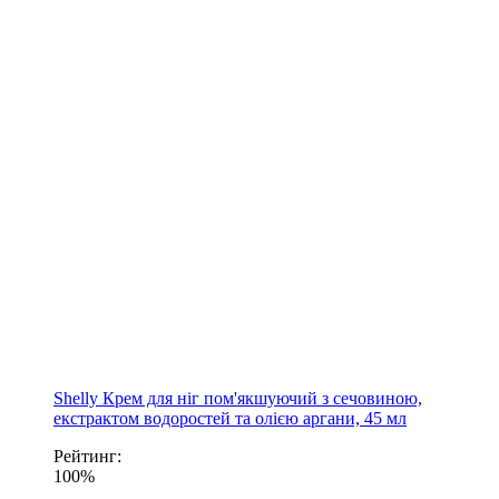
Shelly Крем для ніг пом'якшуючий з сечовиною,
екстрактом водоростей та олією аргани, 45 мл
Рейтинг:
100%