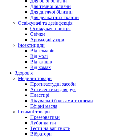
Для білої білизни
Для темної білизни
Для дитячої білизни
Для делікатних тканин
Освіжувачі та дезінфекція
Освіжувачі повітря
Свічки
Аромадифузори
Інсектициди
Від комарів
Від молі
Від кліщів
Від комах
Здоров'я
Медичні товари
Протизастудні засоби
Антисептики для рук
Пластирі
Лікувальні бальзами та креми
Ефірні масла
Інтимні товари
Презервативи
Лубриканти
Тести на вагітність
Вібратори