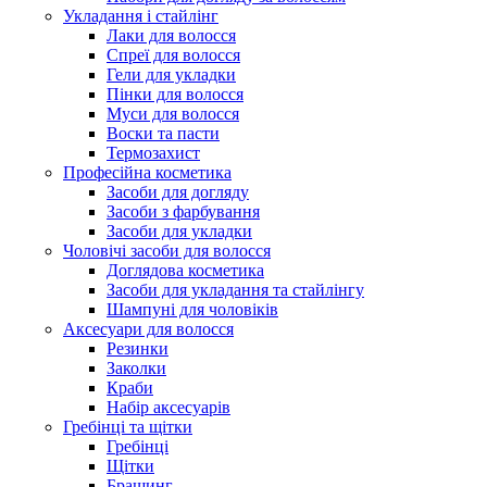
Укладання і стайлінг
Лаки для волосся
Спреї для волосся
Гели для укладки
Пінки для волосся
Муси для волосся
Воски та пасти
Термозахист
Професійна косметика
Засоби для догляду
Засоби з фарбування
Засоби для укладки
Чоловічі засоби для волосся
Доглядова косметика
Засоби для укладання та стайлінгу
Шампуні для чоловіків
Аксесуари для волосся
Резинки
Заколки
Краби
Набір аксесуарів
Гребінці та щітки
Гребінці
Щітки
Брашинг