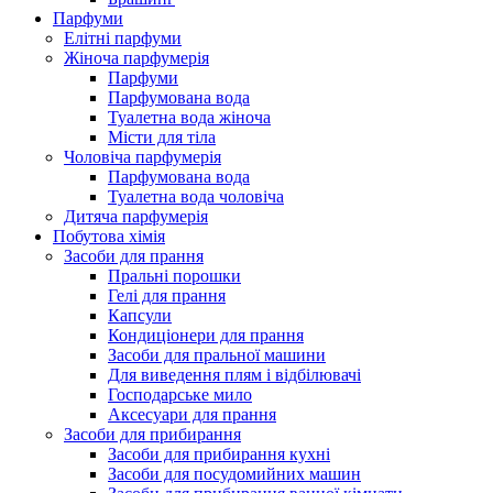
Парфуми
Елітні парфуми
Жіноча парфумерія
Парфуми
Парфумована вода
Туалетна вода жіноча
Місти для тіла
Чоловіча парфумерія
Парфумована вода
Туалетна вода чоловіча
Дитяча парфумерія
Побутова хімія
Засоби для прання
Пральні порошки
Гелі для прання
Капсули
Кондиціонери для прання
Засоби для пральної машини
Для виведення плям і відбілювачі
Господарське мило
Аксесуари для прання
Засоби для прибирання
Засоби для прибирання кухні
Засоби для посудомийних машин