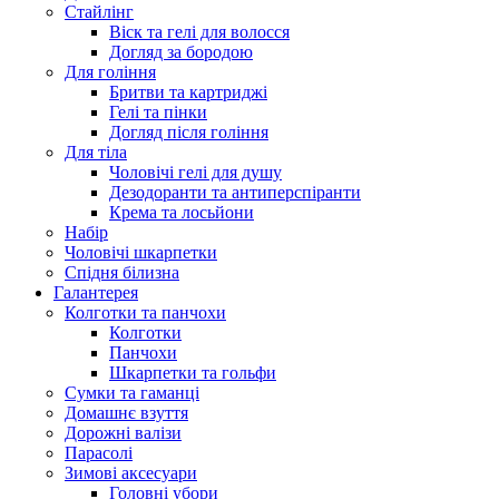
Стайлінг
Віск та гелі для волосся
Догляд за бородою
Для гоління
Бритви та картриджі
Гелі та пінки
Догляд після гоління
Для тіла
Чоловічі гелі для душу
Дезодоранти та антиперспіранти
Крема та лосьйони
Набір
Чоловічі шкарпетки
Спідня білизна
Галантерея
Колготки та панчохи
Колготки
Панчохи
Шкарпетки та гольфи
Сумки та гаманці
Домашнє взуття
Дорожні валізи
Парасолі
Зимові аксесуари
Головні убори