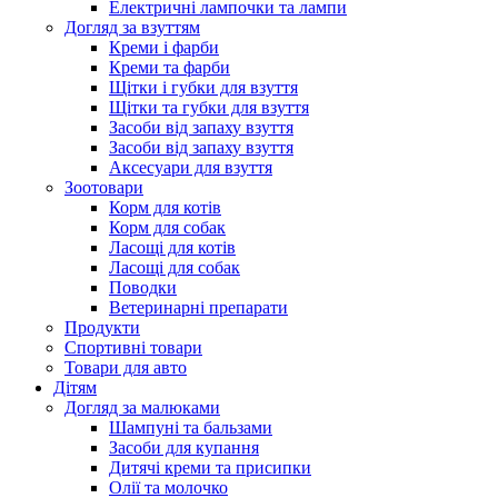
Електричні лампочки та лампи
Догляд за взуттям
Креми і фарби
Креми та фарби
Щітки і губки для взуття
Щітки та губки для взуття
Засоби від запаху взуття
Засоби від запаху взуття
Аксесуари для взуття
Зоотовари
Корм для котів
Корм для собак
Ласощі для котів
Ласощі для собак
Поводки
Ветеринарні препарати
Продукти
Спортивні товари
Товари для авто
Дітям
Догляд за малюками
Шампуні та бальзами
Засоби для купання
Дитячі креми та присипки
Олії та молочко