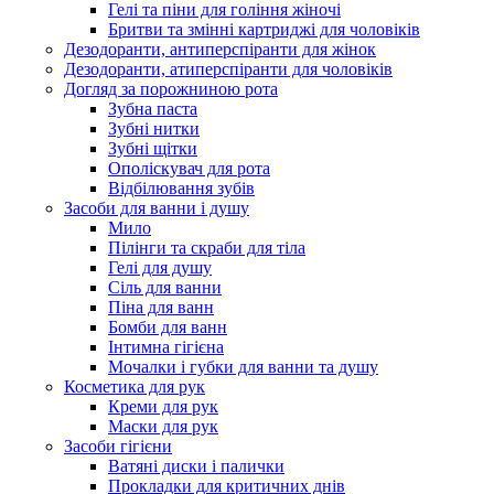
Гелі та піни для гоління жіночі
Бритви та змінні картриджі для чоловіків
Дезодоранти, антиперспіранти для жінок
Дезодоранти, атиперспіранти для чоловіків
Догляд за порожниною рота
Зубна паста
Зубні нитки
Зубні щітки
Ополіскувач для рота
Відбілювання зубів
Засоби для ванни і душу
Мило
Пілінги та скраби для тіла
Гелі для душу
Сіль для ванни
Піна для ванн
Бомби для ванн
Інтимна гігієна
Мочалки і губки для ванни та душу
Косметика для рук
Креми для рук
Маски для рук
Засоби гігієни
Ватяні диски і палички
Прокладки для критичних днів