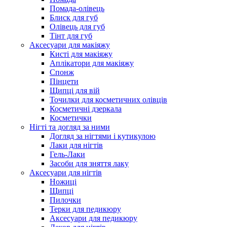
Помада-олівець
Блиск для губ
Олівець для губ
Тінт для губ
Аксесуари для макіяжу
Кисті для макіяжу
Аплікатори для макіяжу
Спонж
Пінцети
Щипці для вій
Точилки для косметичних олівців
Косметичні дзеркала
Косметички
Нігті та догляд за ними
Догляд за нігтями і кутикулою
Лаки для нігтів
Гель-Лаки
Засоби для зняття лаку
Аксесуари для нігтів
Ножиці
Щипці
Пилочки
Терки для педикюру
Аксесуари для педикюру