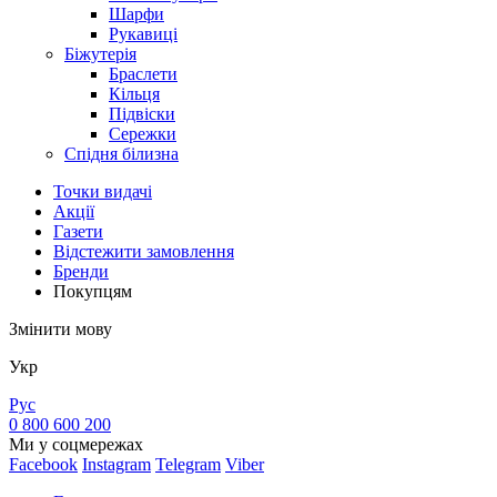
Шарфи
Рукавиці
Біжутерія
Браслети
Кільця
Підвіски
Сережки
Спідня білизна
Точки видачi
Акції
Газети
Відстежити замовлення
Бренди
Покупцям
Змінити мову
Укр
Рус
0 800 600 200
Ми у соцмережах
Facebook
Instagram
Telegram
Viber