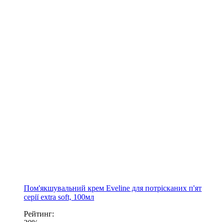
Пом'якшувальний крем Eveline для потрісканих п'ят
серії extra soft, 100мл
Рейтинг: