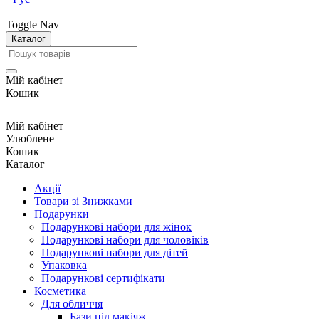
Toggle Nav
Каталог
Мій кабінет
Кошик
Мій кабінет
Улюблене
Кошик
Каталог
Акції
Товари зі Знижками
Подарунки
Подарункові набори для жінок
Подарункові набори для чоловіків
Подарункові набори для дітей
Упаковка
Подарункові сертифікати
Косметика
Для обличчя
Бази під макіяж