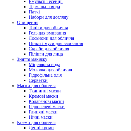
Емульсії і есенції
Термальна вода
Патчі
Набори для догляду
Очищення
Тоніки для обличчя
Гель для вмивання
Лосьйони для обличчя
Пінки і муси для вмивання
Скраби для обличчя
Пілінги для лица
Зняття макіяжу
Міцелярна вода
Молочко для обличчя
Гідрофільна олія
Серветки
Маски для обличчя
Тканинні маски
Кремові маски
Колагенові маски
Гідрогелеві маски
Глиняні маски
Нічні маски
Креми для обличчя
Денні креми