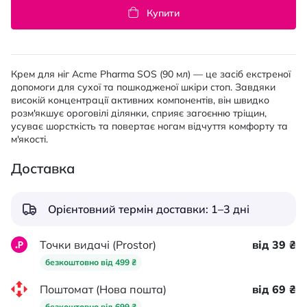
Купити
Крем для ніг Acme Pharma SOS (90 мл) — це засіб екстреної
допомоги для сухої та пошкодженої шкіри стоп. Завдяки
високій концентрації активних компонентів, він швидко
розм'якшує ороговілі ділянки, сприяє загоєнню тріщин,
усуває шорсткість та повертає ногам відчуття комфорту та
м'якості.
Доставка
Орієнтовний термін доставки: 1–3 дні
Точки видачі (Prostor)
від 39 ₴
безкоштовно від 499 ₴
Поштомат (Нова пошта)
від 69 ₴
безкоштовно від 699 ₴