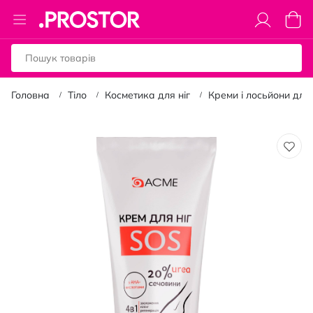
Toggle
Коши
Nav
Головна
Тіло
Косметика для ніг
Креми і лосьйони для 
Перейти
до
кінця
галереї
зображень