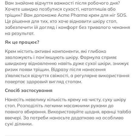
Вам знайоме відчуття важкості після робочого дня?
Хочете швидко позбутися сухості, натоптишів або
тріщин? Вам допоможе Acme Pharma крем для ніг SOS.
Це рішення для тих, хто хоче відновити шкіру стоп,
забезпечити їй догляд і комфорт без тривалого чекання
на результат.
Як це працює?
Крем містить активні компоненти, які глибоко
зволожують і пом’якшують шкіру. Формула сприяє
швидкому відновленню навіть дуже сухої шкіри, знижує
ризик появи тріщин. Відразу після нанесення
з'являється відчуття свіжості, а регулярне використання
повертає здоровий вигляд стопам.
Спосіб застосування
Нанесіть невелику кількість крему на чисту, суху шкіру
стоп. Розподіліть легкими масажними рухами до
повного вбирання. Використовуйте щодня, вранці та/або
ввечері. За потреби наносьте додатково на особливо
сухі ділянки.