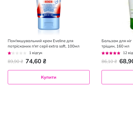
Пом'якшувальний крем Eveline для
Бальзам для ніг 
потрісканих п'ят серії extra soft, 100мл
тріщин, 160 мл
Рейтинг:
Рейтинг:
1
відгук
12
від
20%
92%
74,60 ₴
68,9
89,90 ₴
86,10 ₴
Купити