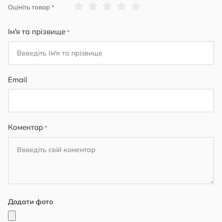
1
2
3
4
5
Оцініть товар
star
stars
stars
stars
stars
Ім'я та прізвище
Email
Коментар
Додати фото