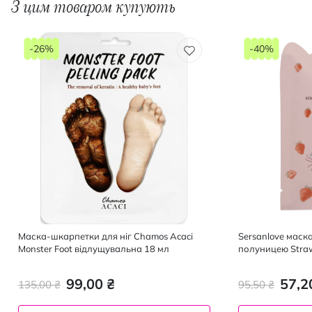
З цим товаром купують
-26%
-40%
Маска-шкарпетки для ніг Chamos Acaci
Sersanlove маск
Monster Foot відлущувальна 18 мл
полуницею Straw
Mask, 1 шт
99,00 ₴
57,2
135,00 ₴
95,50 ₴