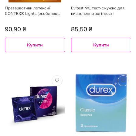
Презервативи латексні
Evitest №1 тест-смужка для
CONTEX® Lights (особливо
визначення вагітності
тонкі) з силіконовою змазкою
3 шт.
90,90 ₴
85,50 ₴
Купити
Купити