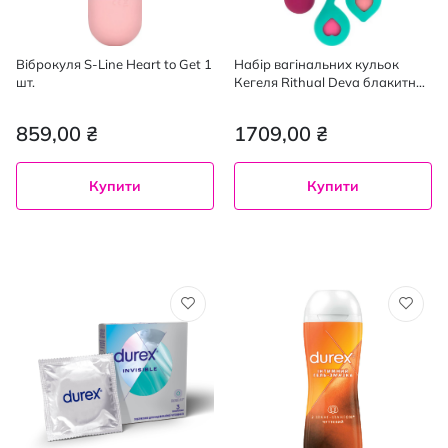
Віброкуля S-Line Heart to Get 1
Набір вагінальних кульок
шт.
Кегеля Rithual Deva блакитний
4 шт (25 г 40 г 60 г 60 г)
859,00 ₴
1709,00 ₴
Купити
Купити