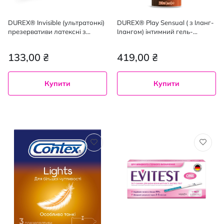
DUREX® Invisible (ультратонкі)
DUREX® Play Sensual ( з Іланг-
презервативи латексні з
Ілангом) інтимний гель-
силіконовою змазкою, 3 шт.
змазка, 200 ml (мл)
133,00 ₴
419,00 ₴
Купити
Купити