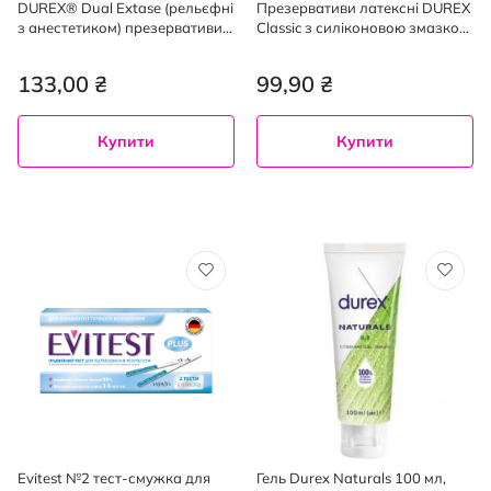
DUREX® Dual Extase (рельєфні
Презервативи латексні DUREX
з анестетиком) презервативи
Classic з силіконовою змазкою
латексні з силіконовою
3 шт.
змазкою, 3 шт.
133,00 ₴
99,90 ₴
Купити
Купити
Evitest №2 тест-смужка для
Гель Durex Naturals 100 мл,