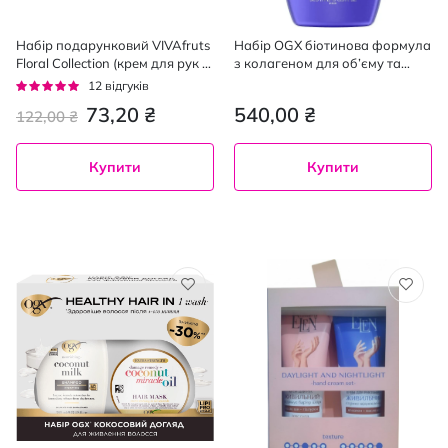
Набір подарунковий VIVAfruts
Набір OGX біотинова формула
Floral Collection (крем для рук 2
з колагеном для об’єму та
шт. х 60 мл)
зміцнення волосся шампунь
Рейтинг:
12
відгуків
385 мл + кондиціонер 385 мл
95%
73,20 ₴
540,00 ₴
122,00 ₴
Купити
Купити