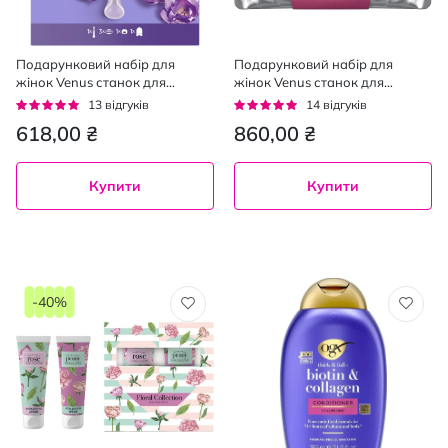
Подарунковий набір для
Подарунковий набір для
жінок Venus станок для
жінок Venus станок для
гоління ComfortGlide Breeze з 3
гоління ComfortGlide
Рейтинг:
Рейтинг:
13
відгуків
14
відгуків
змінними картриджами +
Sugarberry Miami з 3 змінними
97%
93%
618,00 ₴
860,00 ₴
дорожній футляр + кріплення
картриджами + кріплення +
косметичка
Купити
Купити
-40%