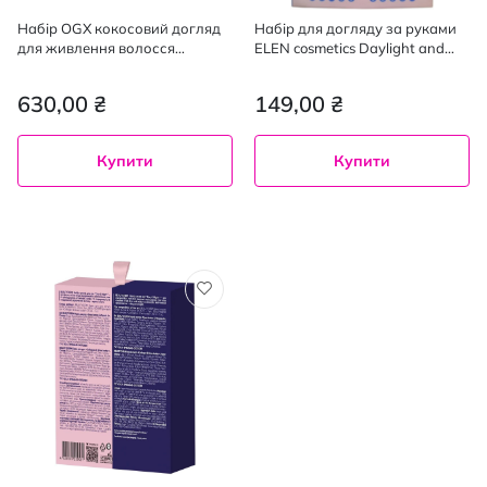
Набір OGX кокосовий догляд
Набір для догляду за руками
для живлення волосся
ELEN cosmetics Daylight and
шампунь 385 мл + маска 300
Nightlight: денний крем для
мл
рук 75 мл, нічний крем для рук
630,00 ₴
149,00 ₴
75 мл
Купити
Купити