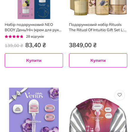
Набір подарунковий NEO
Подарунковий набір Rituals
BODY День/Ніч (крем для рук
The Ritual Of Intuitia Gift Set L:
зволожуючий 75 мл + крем
Гель 200 мл + Крем 175 мл +
Рейтинг:
28
відгуків
для рук живильний 75 мл)
Мило 230 мл + Свічка 140 г
90%
83,40 ₴
3849,00 ₴
139,00 ₴
Купити
Купити