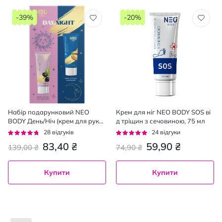
-39%
-20%
Набір подарунковий NEO
Крем для ніг NEO BODY SOS ві
BODY День/Ніч (крем для рук
д тріщин з сечовиною, 75 мл
зволожуючий 75 мл + крем
Рейтинг:
Рейтинг:
28
відгуків
24
відгуки
для рук живильний 75 мл)
90%
93%
83,40 ₴
59,90 ₴
139,00 ₴
74,90 ₴
Купити
Купити