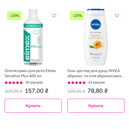
-24%
-24%
Ополіскувач для рота Elmex
Гель-догляд для душу NIVEA
Sensitive Plus 400 мл
абрикос та олія абрикосових
кісточок 250 мл
Рейтинг:
Рейтинг:
30
відгуків
24
відгуки
93%
92%
157,00 ₴
78,80 ₴
209,00 ₴
105,00 ₴
Купити
Купити