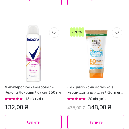
-20%
Антиперспірант-аерозоль
Сонцезахисне молочко з
Rexona Яскравий букет 150 мл
керамідами для дітей Garnier
Ambre Solaire Kids SPF50, 175
Рейтинг:
Рейтинг:
18
відгуків
20
відгуків
мл
91%
90%
132,00 ₴
348,00 ₴
435,00 ₴
Купити
Купити