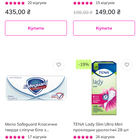
вітаміном С для зволоження
250 мл
Рейтинг:
Рейтинг:
20
відгуків
15
відгуків
шкіри SPF50, 175мл
92%
91%
435,00 ₴
149,00 ₴
198,00 ₴
Купити
Купити
-19%
Мило Safeguard Класичне
TENA Lady Slim Ultra Mini
тверде сліпуче біле з
прокладки урологічні 28 шт
антибактеріальним ефектом
Рейтинг:
Рейтинг:
17
відгуків
26
відгуків