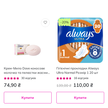
-20%
Крем-Мило Dove кокосове
Гігієнічні прокладки Always
молочко та пелюстки жасмину
Ultra Normal Розмір 1 20 шт
135г
Рейтинг:
Рейтинг:
30
відгуків
16
відгуків
93%
88%
74,90 ₴
110,00 ₴
139,00 ₴
Купити
Купити