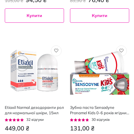
105,00 ₴
89,90 ₴
Купити
Купити
Etiaxil Normal дезодоранти рол
Зубна паста Sensodyne
для нормальної шкіри, 15мл
Pronamel Kids 0-6 років ягідний
мікс 50 мл
Рейтинг:
Рейтинг:
32
відгуки
30
відгуків
94%
91%
449,00 ₴
131,00 ₴