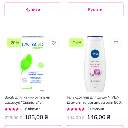
Купити
Купити
-20%
-24%
Засіб для інтимної гігієни
Гель-догляд для душу NIVEA
Lactacyd "Cвіжість" з
Діамант та арганова олія 500
дозатором 200 мл,
мл
Рейтинг:
Рейтинг:
8
відгуків
24
відгуки
80%
92%
183,00 ₴
146,00 ₴
229,00 ₴
194,00 ₴