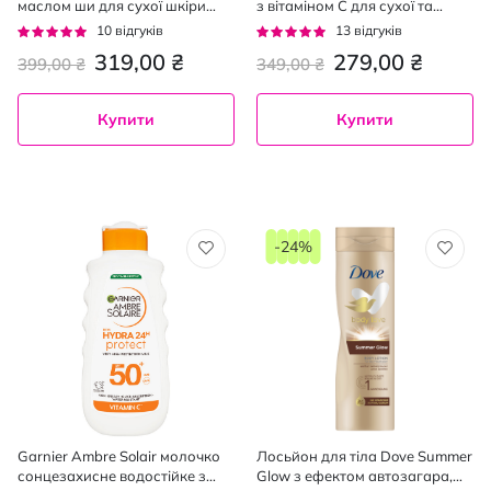
маслом ши для сухої шкіри
з вітаміном С для сухої та
тіла 400 мл
тьмяної шкіри тіла Манго Body
Рейтинг:
Рейтинг:
10
відгуків
13
відгуків
Superfood, 380мл
92%
92%
319,00 ₴
279,00 ₴
399,00 ₴
349,00 ₴
Купити
Купити
-24%
Garnier Ambre Solair молочко
Лосьйон для тіла Dove Summer
сонцезахисне водостійке з
Glow з ефектом автозагара,