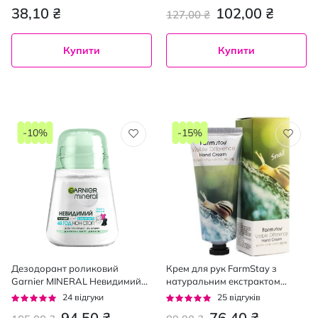
90 г
92%
92%
38,10 ₴
102,00 ₴
127,00 ₴
Купити
Купити
-10%
-15%
Дезодорант роликовий
Крем для рук FarmStay з
Garnier MINERAL Невидимий
натуральним екстрактом
48 год, 50 мл
равлика 100мл
Рейтинг:
Рейтинг:
24
відгуки
25
відгуків
92%
92%
94,50 ₴
76,40 ₴