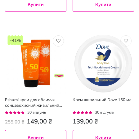
Купити
Купити
-41%
Eshumi крем для обличчя
Крем живильний Dove 150 мл
сонцезахисний живильний
Vitamin SPF50+, 70мл
Рейтинг:
Рейтинг:
30
відгуків
30
відгуків
91%
91%
149,00 ₴
139,00 ₴
255,00 ₴
Купити
Купити