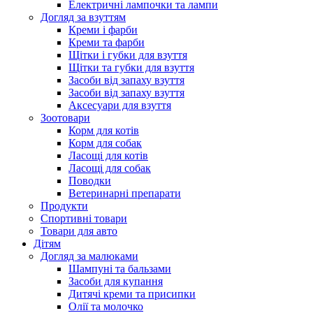
Електричні лампочки та лампи
Догляд за взуттям
Креми і фарби
Креми та фарби
Щітки і губки для взуття
Щітки та губки для взуття
Засоби від запаху взуття
Засоби від запаху взуття
Аксесуари для взуття
Зоотовари
Корм для котів
Корм для собак
Ласощі для котів
Ласощі для собак
Поводки
Ветеринарні препарати
Продукти
Спортивні товари
Товари для авто
Дітям
Догляд за малюками
Шампуні та бальзами
Засоби для купання
Дитячі креми та присипки
Олії та молочко