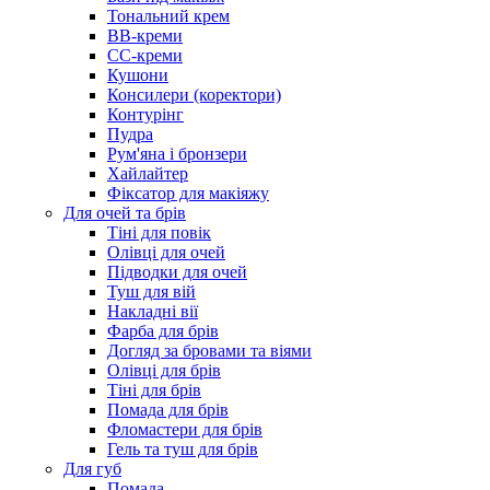
Тональний крем
BB-креми
CC-креми
Кушони
Консилери (коректори)
Контурінг
Пудра
Рум'яна і бронзери
Хайлайтер
Фіксатор для макіяжу
Для очей та брів
Тіні для повік
Олівці для очей
Підводки для очей
Туш для вій
Накладні вії
Фарба для брів
Догляд за бровами та віями
Олівці для брів
Тіні для брів
Помада для брів
Фломастери для брів
Гель та туш для брів
Для губ
Помада