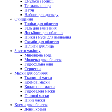
Емульсії і есенції
Термальна вода
Патчі
Набори для догляду
Очищення
Тоніки для обличчя
Гель для вмивання
Лосьйони для обличчя
Пінки і муси для вмивання
Скраби для обличчя
Пілінги для лица
Зняття макіяжу
Міцелярна вода
Молочко для обличчя
Гідрофільна олія
Серветки
Маски для обличчя
Тканинні маски
Кремові маски
Колагенові маски
Гідрогелеві маски
Глиняні маски
Нічні маски
Креми для обличчя
Денні креми