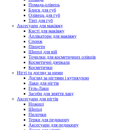
Помада-олівець
Блиск для губ
Олівець для губ
Тінт для губ
Аксесуари для макіяжу
Кисті для макіяжу
Аплікатори для макіяжу
Спонж
Пінцети
Щипці для вій
Точилки для косметичних олівців
Косметичні дзеркала
Косметички
Нігті та догляд за ними
Догляд за нігтями і кутикулою
Лаки для нігтів
Гель-Лаки
Засоби для зняття лаку
Аксесуари для нігтів
Ножиці
Щипці
Пилочки
Терки для педикюру
Аксесуари для педикюру