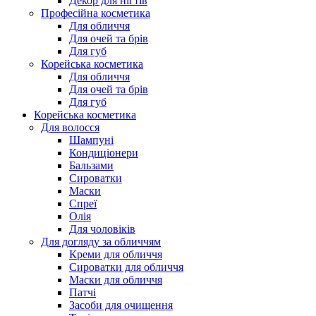
Декор для нігтів
Професійна косметика
Для обличчя
Для очей та брів
Для губ
Корейська косметика
Для обличчя
Для очей та брів
Для губ
Корейська косметика
Для волосся
Шампуні
Кондиціонери
Бальзами
Сироватки
Маски
Спреї
Олія
Для чоловіків
Для догляду за обличчям
Креми для обличчя
Сироватки для обличчя
Маски для обличчя
Патчі
Засоби для очищення