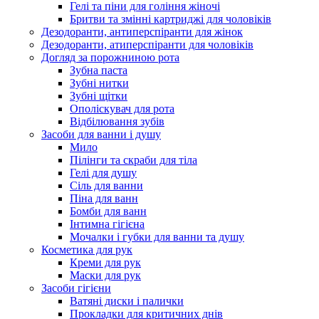
Гелі та піни для гоління жіночі
Бритви та змінні картриджі для чоловіків
Дезодоранти, антиперспіранти для жінок
Дезодоранти, атиперспіранти для чоловіків
Догляд за порожниною рота
Зубна паста
Зубні нитки
Зубні щітки
Ополіскувач для рота
Відбілювання зубів
Засоби для ванни і душу
Мило
Пілінги та скраби для тіла
Гелі для душу
Сіль для ванни
Піна для ванн
Бомби для ванн
Інтимна гігієна
Мочалки і губки для ванни та душу
Косметика для рук
Креми для рук
Маски для рук
Засоби гігієни
Ватяні диски і палички
Прокладки для критичних днів