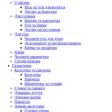
Стайлінг
Віск та гелі для волосся
Догляд за бородою
Для гоління
Бритви та картриджі
Гелі та пінки
Догляд після гоління
Для тіла
Чоловічі гелі для душу
Дезодоранти та антиперспіранти
Крема та лосьйони
Набір
Чоловічі шкарпетки
Спідня білизна
Галантерея
Колготки та панчохи
Колготки
Панчохи
Шкарпетки та гольфи
Сумки та гаманці
Домашнє взуття
Дорожні валізи
Парасолі
Зимові аксесуари
Головні убори