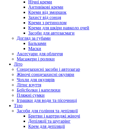
Нічні креми
Антивікові креми
Креми від зморшок
Захист від сонця
Креми з ретинолом
Креми для шкіри навколо очей
Засоби для автозасмаги
Догляд за губами
Бальзами
Маски
Аксесуари для обличчя
Масажери і ролики
Літо
Сонцезахисні засоби і автозагар
Жіночі сонцезахисні окуляри
Чохли для окулярів
Літнє взуття
Бейсболки і капелюхи
Пляжні сумки
Іграшки для води та пісочниці
Тіло
Засоби для гоління та депіляції
Бритви і картриджі жіночі
Депіляції та шугарінг
Крем для депіляції