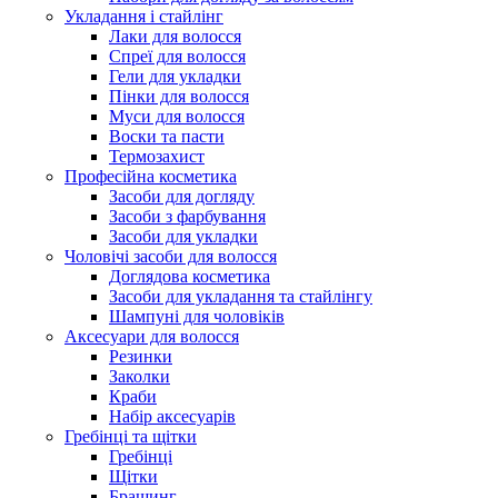
Укладання і стайлінг
Лаки для волосся
Спреї для волосся
Гели для укладки
Пінки для волосся
Муси для волосся
Воски та пасти
Термозахист
Професійна косметика
Засоби для догляду
Засоби з фарбування
Засоби для укладки
Чоловічі засоби для волосся
Доглядова косметика
Засоби для укладання та стайлінгу
Шампуні для чоловіків
Аксесуари для волосся
Резинки
Заколки
Краби
Набір аксесуарів
Гребінці та щітки
Гребінці
Щітки
Брашинг