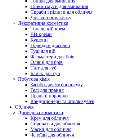
Тоніки для вмивання
Пінки і муси для вмивання
Скраби і пілінги для обличчя
Для зняття макіяжу
Декоративна косметика
Тональний крем
BB-креми
Кушони
Підводки для очей
Туш для вій
Фломастери для брів
Олівці для брів
Тінт для губ
Блиск для губ
Побутова хімія
Засоби для миття посуду
Гелі для прання
Пральні порошки
Кондиціонери та ополіскувачі
Обличчя
Доглядова косметика
Крем для обличчя
Сироватка для обличчя
Маски для обличчя
Флюїди для обличчя