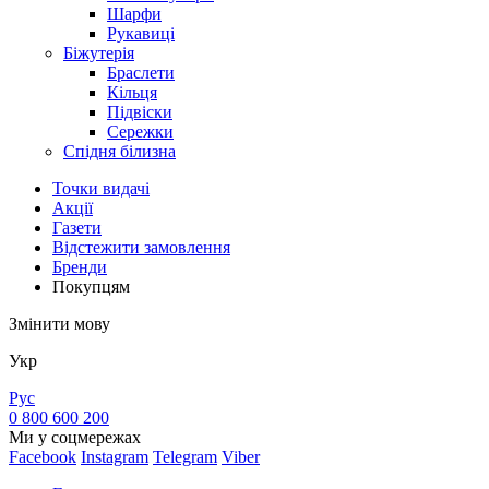
Шарфи
Рукавиці
Біжутерія
Браслети
Кільця
Підвіски
Сережки
Спідня білизна
Точки видачi
Акції
Газети
Відстежити замовлення
Бренди
Покупцям
Змінити мову
Укр
Рус
0 800 600 200
Ми у соцмережах
Facebook
Instagram
Telegram
Viber