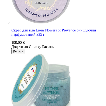
Скраб для тіла Liora Flowers of Provence очищуючий
парфумований 335 г
199,00 ₴
Додати до Списку Бажань
Купити