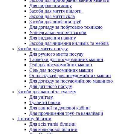
Засоби для прибирання ванної кімнати
Для видалення жиру
Засоби для миття підлоги
Засоби для миття скла
Засоби для чищення труб
Для догляду за побутовою технікою
Універсальні чистячі засоби
Для видалення накипу
Засоби для чищення килимів та меблів
Засоби для миття посуду
Для ручного миття посуду
Таблетки для посудомийних машин
Гелі для посудомийних машин
Сіль для посудомийних машин
Ополіскувачі для посудомийних машин
Для догляду за посудомийною машиною
Для дитячого посуду
Засоби для ванної та туалету
Для унітазу
Туалетні блоки
Для ванної та душової кабіни
Для прочищення труб та каналізації
По типу білизни
Для всіх типів білизни
Для кольорової білизни