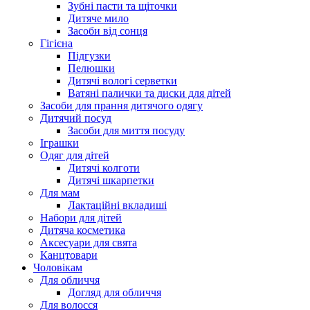
Зубні пасти та щіточки
Дитяче мило
Засоби від сонця
Гігієна
Підгузки
Пелюшки
Дитячі вологі серветки
Ватяні палички та диски для дітей
Засоби для прання дитячого одягу
Дитячий посуд
Засоби для миття посуду
Іграшки
Одяг для дітей
Дитячі колготи
Дитячі шкарпетки
Для мам
Лактаційні вкладиші
Набори для дітей
Дитяча косметика
Аксесуари для свята
Канцтовари
Чоловікам
Для обличчя
Догляд для обличчя
Для волосся