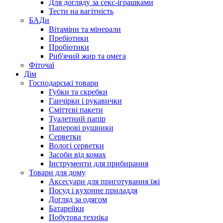
Для догляду за секс-іграшками
Тести на вагітність
БАДи
Вітаміни та мінерали
Пребіотики
Пробіотики
Риб'ячий жир та омега
Фіточаї
Дім
Господарські товари
Губки та скребки
Ганчірки і рукавички
Сміттєві пакети
Туалетний папір
Паперові рушники
Серветки
Вологі серветки
Засоби від комах
Інструменти для прибирання
Товари для дому
Аксесуари для приготування їжі
Посуд і кухонне приладдя
Догляд за одягом
Батарейки
Побутова техніка