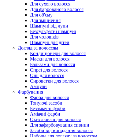
Для сухого волосся
Для фарбованого волосся
Для об'єму
Для зміцнення
Шампуні від лупи
Безсульфатні шампуні
Для чоловіків
Шампуні для дітей
Догляд за волоссям
Кондиціонери для волосся
Маски для волосся
Бальзами для волосся
Спреї для волосся
Олії для волосся
Сироватки для волосся
Ампули
Фарбування
Фарба для волосся
Тонуючі засоби
Безаміачні фарби
Аміачні фарби
Окислювачі для волосся
Для зафарбовування сивини
Засоби від випадання волосся
Набори для догляду за волоссям