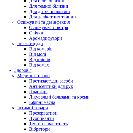
Для білої білизни
Для темної білизни
Для дитячої білизни
Для делікатних тканин
Освіжувачі та дезінфекція
Освіжувачі повітря
Свічки
Аромадифузори
Інсектициди
Від комарів
Від молі
Від кліщів
Від комах
Здоров'я
Медичні товари
Протизастудні засоби
Антисептики для рук
Пластирі
Лікувальні бальзами та креми
Ефірні масла
Інтимні товари
Презервативи
Лубриканти
Тести на вагітність
Вібратори