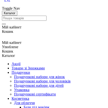
Toggle Nav
Каталог
Мій кабінет
Кошик
Мій кабінет
Улюблене
Кошик
Каталог
Акції
Товари зі Знижками
Подарунки
Подарункові набори для жінок
Подарункові набори для чоловіків
Подарункові набори для дітей
Упаковка
Подарункові сертифікати
Косметика
Для обличчя
Бази під макіяж