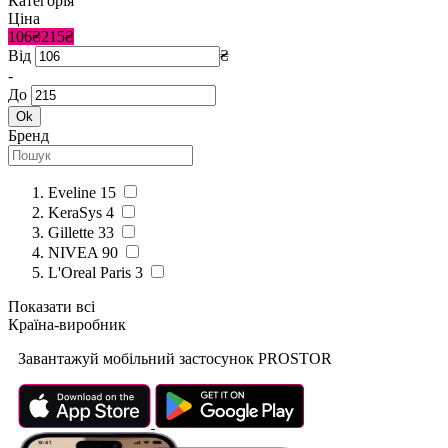
Категорія
Ціна
106₴
215₴
Від
₴
-
До
Ok
Бренд
Eveline
15
KeraSys
4
Gillette
33
NIVEA
90
L'Oreal Paris
3
Показати всі
Країна-виробник
Завантажуй мобільний застосунок PROSTOR