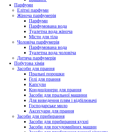
Парфуми
Елітні парфуми
Жіноча парфумерія
Парфуми
Парфумована вода
Туалетна вода жіноча
Місти для тіла
Чоловіча парфумерія
Парфумована вода
Туалетна вода чоловіча
Дитяча парфумерія
Побутова хімія
Засоби для прання
Пральні порошки
Гелі для прання
Капсули
Кондиціонери для прання
Засоби для пральної машини
Для виведення плям і відбілювачі
Господарське мило
Аксесуари для прання
Засоби для прибирання
Засоби для прибирання кухні
Засоби для посудомийних машин