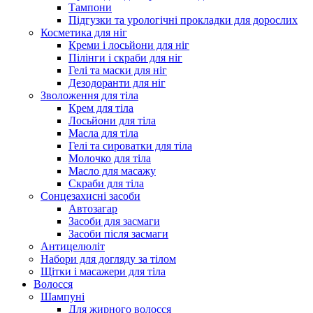
Тампони
Підгузки та урологічні прокладки для дорослих
Косметика для ніг
Креми і лосьйони для ніг
Пілінги і скраби для ніг
Гелі та маски для ніг
Дезодоранти для ніг
Зволоження для тіла
Крем для тіла
Лосьйони для тіла
Масла для тіла
Гелі та сироватки для тіла
Молочко для тіла
Масло для масажу
Скраби для тіла
Сонцезахисні засоби
Автозагар
Засоби для засмаги
Засоби після засмаги
Антицелюліт
Набори для догляду за тілом
Щітки і масажери для тіла
Волосся
Шампуні
Для жирного волосся