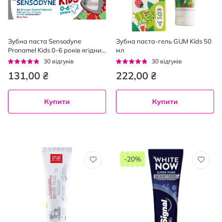
Зубна паста Sensodyne
Зубна паста-гель GUM Kids 50
Pronamel Kids 0-6 років ягідний
мл
мікс 50 мл
Рейтинг:
Рейтинг:
30
відгуків
30
відгуків
91%
91%
131,00 ₴
222,00 ₴
Купити
Купити
-20%