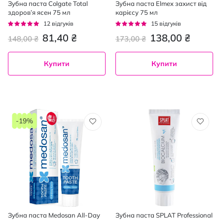
Зубна паста Colgate Total
Зубна паста Elmex захист від
здоров’я ясен 75 мл
карієсу 75 мл
Рейтинг:
Рейтинг:
12
відгуків
15
відгуків
93%
95%
81,40 ₴
138,00 ₴
148,00 ₴
173,00 ₴
Купити
Купити
-19%
Зубна паста Medosan All-Day
Зубна паста SPLAT Professional