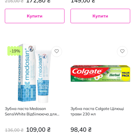
172,80 ₴
149,00 ₴
216,00 ₴
Купити
Купити
-19%
Зубна паста Medosan
Зубна паста Colgate Цілющі
SensiWhite Відбілююча для
трави 230 мл
чутливих зубів 75 мл
109,00 ₴
98,40 ₴
136,00 ₴