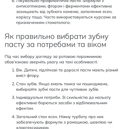
Лікувально-профілактичні пасти. Формули з
антисептиками, фтором і ферментами ефективно
захищають від зубного каменю, запалення ясен,
карієсу тощо. Часто використовуються курсами за
призначенням стоматолога.
Як правильно вибрати зубну
пасту за потребами та віком
Під час вибору догляду за ротовою порожниною
обов’язково зверніть увагу на такі особливості:
Вік. Дитячі, підліткові та дорослі пасти мають різний
вміст фтору.
Стан зубів. Якщо емаль тонка чи пошкоджена,
вибирайте зубні пасти для чутливих зубів.
Індивідуальні потреби. Зі схильністю до нальоту
ефективно борються засоби з відбілювальним
ефектом.
Загальний стан ясен. Ніжну турботу про них
забезпечують формули з ромашкою, шавлією чи
хлоргексидином.