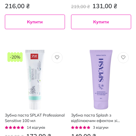
комплексного догляду та
91%
95%
216,00 ₴
131,00 ₴
219,00 ₴
відбілювання чутливих зубів
100 мл
Купити
Купити
-20%
Зубна паста SPLAT Professional
Зубна паста Splash з
Sensitive 100 мл
відбілюючим ефектом зі
смаком ванілі та лаванди 100
Рейтинг:
Рейтинг:
14
відгуків
3
відгуки
г
94%
100%