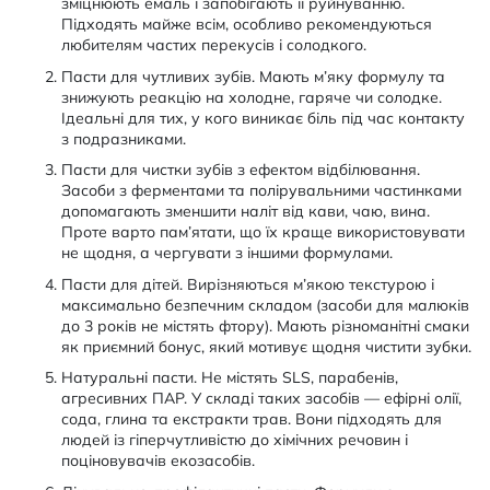
зміцнюють емаль і запобігають її руйнуванню.
Підходять майже всім, особливо рекомендуються
любителям частих перекусів і солодкого.
Пасти для чутливих зубів. Мають м’яку формулу та
знижують реакцію на холодне, гаряче чи солодке.
Ідеальні для тих, у кого виникає біль під час контакту
з подразниками.
Пасти для чистки зубів з ефектом відбілювання.
Засоби з ферментами та полірувальними частинками
допомагають зменшити наліт від кави, чаю, вина.
Проте варто пам’ятати, що їх краще використовувати
не щодня, а чергувати з іншими формулами.
Пасти для дітей. Вирізняються м’якою текстурою і
максимально безпечним складом (засоби для малюків
до 3 років не містять фтору). Мають різноманітні смаки
як приємний бонус, який мотивує щодня чистити зубки.
Натуральні пасти. Не містять SLS, парабенів,
агресивних ПАР. У складі таких засобів — ефірні олії,
сода, глина та екстракти трав. Вони підходять для
людей із гіперчутливістю до хімічних речовин і
поціновувачів екозасобів.