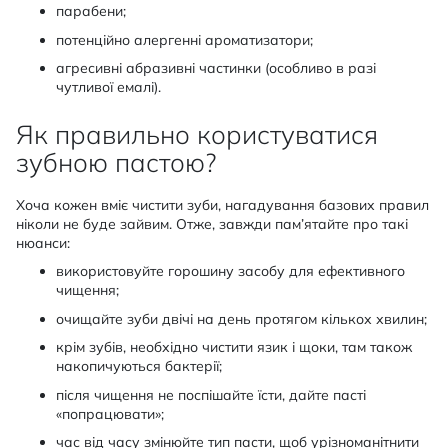
парабени;
потенційно алергенні ароматизатори;
агресивні абразивні частинки (особливо в разі
чутливої емалі).
Як правильно користуватися
зубною пастою?
Хоча кожен вміє чистити зуби, нагадування базових правил
ніколи не буде зайвим. Отже, завжди пам’ятайте про такі
нюанси:
використовуйте горошину засобу для ефективного
чищення;
очищайте зуби двічі на день протягом кількох хвилин;
крім зубів, необхідно чистити язик і щоки, там також
накопичуються бактерії;
після чищення не поспішайте їсти, дайте пасті
«попрацювати»;
час від часу змінюйте тип пасти, щоб урізноманітнити