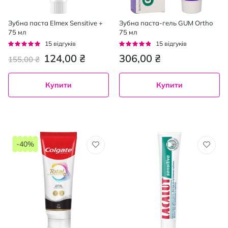
Зубна паста Elmex Sensitive +
Зубна паста-гель GUM Ortho
75 мл
75 мл
Рейтинг:
Рейтинг:
15
відгуків
15
відгуків
93%
91%
124,00 ₴
306,00 ₴
155,00 ₴
Купити
Купити
-40%