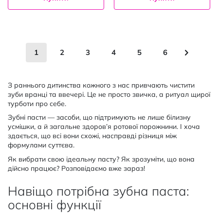
Сторінка
You're currently reading page
Сторінка
Сторінка
Сторінка
Сторінка
Сторінка
Сторінк
Наступн
1
2
3
4
5
6
З раннього дитинства кожного з нас привчають чистити
зуби вранці та ввечері. Це не просто звичка, а ритуал щирої
турботи про себе.
Зубні пасти — засоби, що підтримують не лише білизну
усмішки, а й загальне здоров’я ротової порожнини. І хоча
здається, що всі вони схожі, насправді різниця між
формулами суттєва.
Як вибрати свою ідеальну пасту? Як зрозуміти, що вона
дійсно працює? Розповідаємо вже зараз!
Навіщо потрібна зубна паста:
основні функції