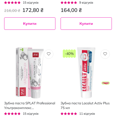
бактерій і карієсу 100 мл
Рейтинг:
Рейтинг:
15
відгуків
9
відгуків
93%
96%
172,80 ₴
164,00 ₴
216,00 ₴
Купити
Купити
-40%
Зубна паста SPLAT Professional
Зубна паста Lacalut Activ Plus
Ультракомплекс
75 мл
антибактеріальна для
Рейтинг:
Рейтинг:
15
відгуків
11
відгуків