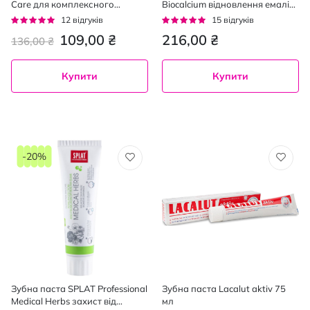
Care для комплексного
Biocalcium відновлення емалі
захисту 75 мл
та безпечне відбілювання 100
Рейтинг:
Рейтинг:
12
відгуків
15
відгуків
мл
92%
93%
109,00 ₴
216,00 ₴
136,00 ₴
Купити
Купити
-20%
Зубна паста SPLAT Professional
Зубна паста Lacalut aktiv 75
Medical Herbs захист від
мл