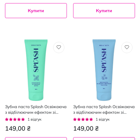
Купити
Купити
Зубна паста Splash Освіжаюча
Зубна паста Splash Освіжаюча
з відбілюючим ефектом зі
з відбілюючим ефектом зі
смаком м'яти 100 г
смаком ментолу та огірка 100
Рейтинг:
Рейтинг:
1
відгук
1
відгук
г
100%
100%
149,00 ₴
149,00 ₴