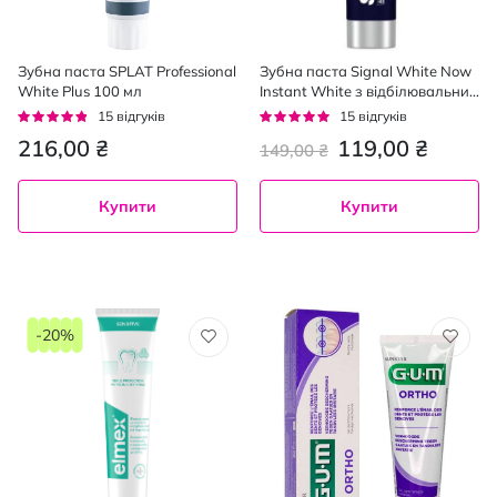
Зубна паста SPLAT Professional
Зубна паста Signal White Now
White Plus 100 мл
Instant White з відбілювальним
ефектом 75 мл
Рейтинг:
Рейтинг:
15
відгуків
15
відгуків
91%
93%
216,00 ₴
119,00 ₴
149,00 ₴
Купити
Купити
-20%