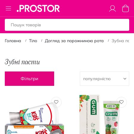
Toggle
Коши
Nav
Головна
Тіло
Догляд за порожниною рота
Зубна пас
Зубні пасти
Фільтри