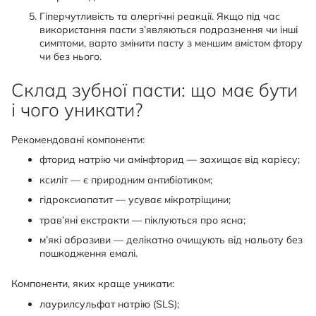
Гіперчутливість та алергічні реакції. Якщо під час
використання пасти з’являються подразнення чи інші
симптоми, варто змінити пасту з меншим вмістом фтору
чи без нього.
Склад зубної пасти: що має бути
і чого уникати?
Рекомендовані компоненти:
фторид натрію чи амінфторид — захищає від карієсу;
ксиліт — є природним антибіотиком;
гідроксиапатит — усуває мікротріщини;
трав’яні екстракти — піклуються про ясна;
м’які абразиви — делікатно очищують від нальоту без
пошкодження емалі.
Компоненти, яких краще уникати:
лаурилсульфат натрію (SLS);