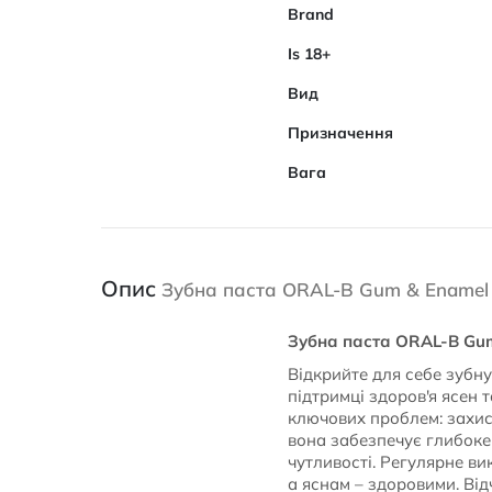
Brand
Is 18+
Вид
Призначення
Вага
Опис
Зубна паста ORAL-B Gum & Enamel R
Зубна паста ORAL-B Gum 
Відкрийте для себе зубн
підтримці здоров'я ясен 
ключових проблем: захист
вона забезпечує глибоке
чутливості. Регулярне в
а яснам – здоровими. Від