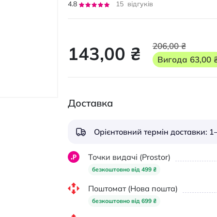
Рейтинг:
4.8
15
відгуків
95
100
% of
206,00 ₴
143,00 ₴
Вигода
63,00 
Доставка
Орієнтовний термін доставки: 1–
Точки видачі (Prostor)
безкоштовно від 499 ₴
Поштомат (Нова пошта)
безкоштовно від 699 ₴