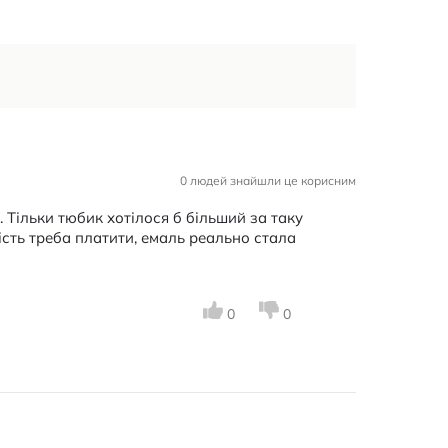
0 людей знайшли це корисним
. Тільки тюбик хотілося б більший за таку
кість треба платити, емаль реально стала
0
0