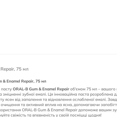
epair, 75 мл
& Enamel Repair, 75 мл
у пасту
ORAL-B Gum & Enamel Repair
об'ємом 75 мл – вашого 
та зміцненні зубної емалі. Ця інноваційна паста розроблена 
у ясен від запалення та відновлення ослабленої емалі. Завд
 очищення та активний вплив на ясна, допомагаючи запобігт
икористання ORAL-B Gum & Enamel Repair допоможе вашим з
чуйте свіжість та впевненість у своїй посмішці щодня!