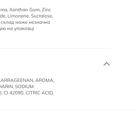
roma, Xanthan Gum, Zinc
de, Limonene, Sucralose,
ний склад може незначно
цію на упаковці
 CARRAGEENAN, AROMA,
HARIN, SODIUM
CI 42090, CITRIC ACID,