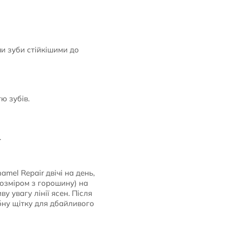
и зуби стійкішими до
ю зубів.
.
el Repair двічі на день,
(розміром з горошину) на
 увагу лінії ясен. Після
бну щітку для дбайливого