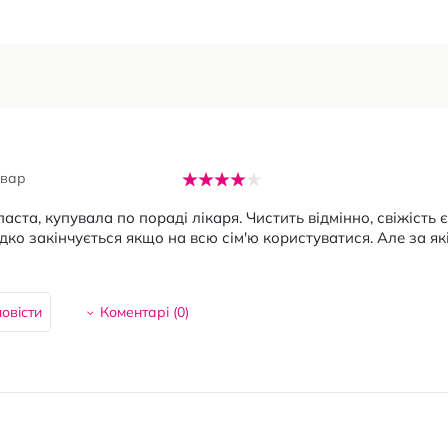
овар
аста, купувала по пораді лікаря. Чистить відмінно, свіжість є
идко закінчується якщо на всю сім'ю користуватися. Але за я
овісти
Коментарі (
0
)