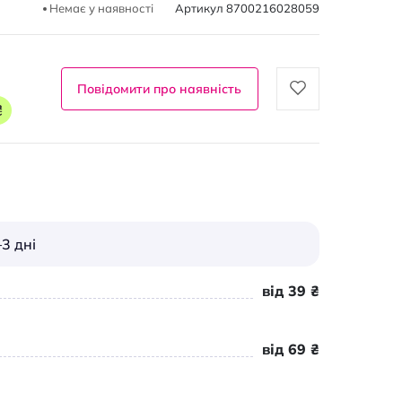
Немає у наявності
Артикул
8700216028059
Повідомити про наявність
₴
3 дні
від 39 ₴
від 69 ₴