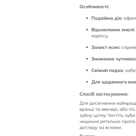
Особливості:
Подвійна дія:
ефект
Відновлення емалі:
карієсу.
Захист ясен:
сприяє
Зниження чутливост
Свіжий подих:
забез
Для щоденного вик
Спосіб застосування:
Для досягнення найкращи
вранці та ввечері, або п
зубну щітку. Чистіть зуб
чищення ретельно пропол
догляду за яснами.