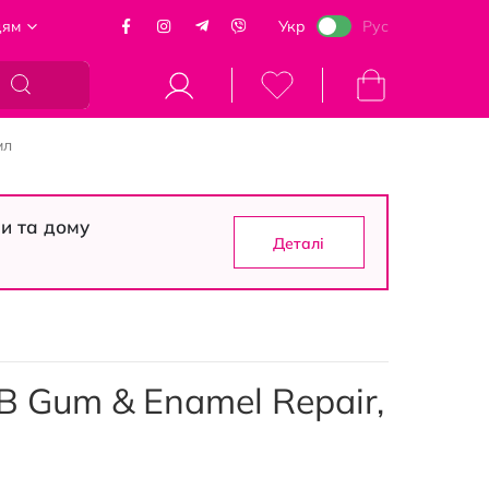
цям
Укр
Рус
Кошик
мл
си та дому
Деталі
 Gum & Enamel Repair,