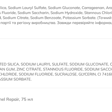
Silica, Sodium Lauryl Sulfate, Sodium Gluconate, Carrageenan, A
s Fluoride, Sodium Saccharin, Sodium Hydroxide, Stannous Chlori
cid, Sodium Citrate, Sodium Benzoate, Potassium Sorbate. (Точ
 партії та регіону виробництва. Завжди перевіряйте інформа
TED SILICA, SODIUM LAURYL SULFATE, SODIUM GLUCONATE,
AN GUM, ZINC CITRATE, STANNOUS FLUORIDE, SODIUM SACC
ORIDE, SODIUM FLUORIDE, SUCRALOSE, GLYCERIN, CI 74160, 
ASSIUM SORBATE.
l Repair, 75 мл