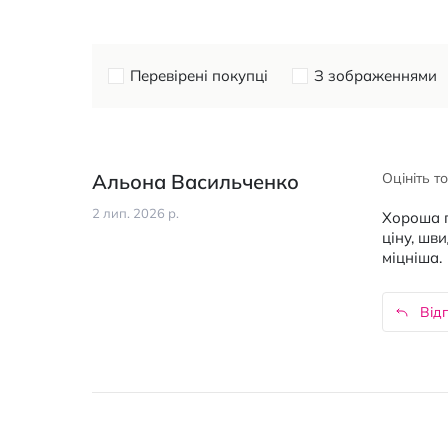
Перевірені покупці
З зображеннями
Альона Васильченко
Оцініть т
2 лип. 2026 р.
Хороша п
ціну, шв
міцніша.
Відп