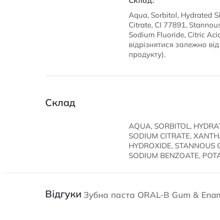
Склад:
Aqua, Sorbitol, Hydrated 
Citrate, CI 77891, Stannou
Sodium Fluoride, Citric A
відрізнятися залежно від
продукту).
Склад
AQUA, SORBITOL, HYDRA
SODIUM CITRATE, XANTH
HYDROXIDE, STANNOUS CHL
SODIUM BENZOATE, POT
Відгуки
Зубна паста ORAL-B Gum & Ename