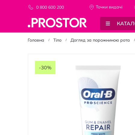
Точки видачi
0 800 600 200
КАТАЛ
Головна
Тіло
Догляд за порожниною рота
Перейти
до
-30%
кінця
галереї
зображень