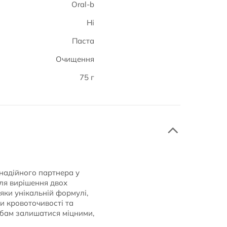
Oral-b
Ні
Паста
Очищення
75 г
надійного партнера у
для вирішення двох
яки унікальній формулі,
и кровоточивості та
убам залишатися міцними,