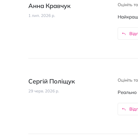
Анна Кравчук
Оцініть т
1 лип. 2026 р.
Найкраща
Відп
Сергій Поліщук
Оцініть т
29 черв. 2026 р.
Реально 
Відп