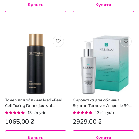
Купити
Купити
Тонер для обличчя Medi-Peel
Сироватка для обличчя
Cell Toxing Dermajours зі
Rejuran Turnover Ampoule 30
стовбуровими клітинами 250
мл
Рейтинг:
Рейтинг:
13
відгуків
13
відгуків
мл
95%
95%
1065,00 ₴
2929,00 ₴
Купити
Купити