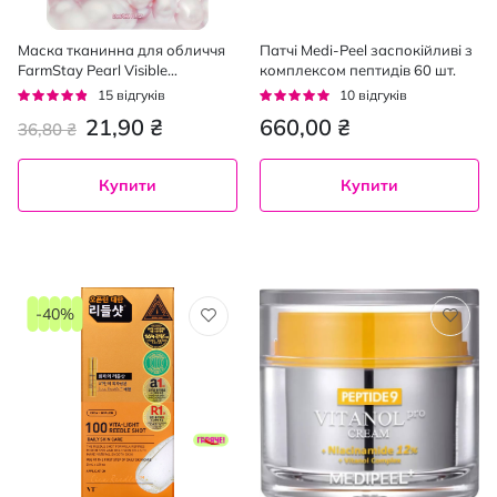
Маска тканинна для обличчя
Патчі Medi-Peel заспокійливі з
FarmStay Pearl Visible
комплексом пептидів 60 шт.
Difference 23 мл
Рейтинг:
Рейтинг:
15
відгуків
10
відгуків
91%
92%
21,90 ₴
660,00 ₴
36,80 ₴
Купити
Купити
-40%