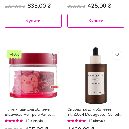
муцином равлика 50 мл
плям 30 мл
96%
95%
835,00 ₴
425,00 ₴
1394,00 ₴
859,00 ₴
Купити
Купити
-40%
Пілінг-пади для обличчя
Cироватка для обличчя
Elizavecca Hell-pore Perfect
Skin1004 Madagascar Centella
Wine очищаючі на основі
Probio-Cica Intensive Ampoule з
Рейтинг:
Рейтинг:
13
відгуків
12
відгуків
червоного вина 30 шт.
пробіотиками 95 мл
95%
92%