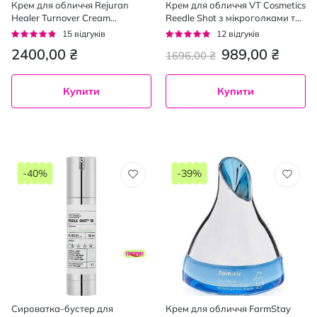
Крем для обличчя Rejuran
Крем для обличчя VT Cosmetics
Healer Turnover Cream
Reedle Shot з мікроголками та
Enhanced відновлювальний 50
ефектом ліфтингу 50 мл
Рейтинг:
Рейтинг:
15
відгуків
12
відгуків
мл
91%
92%
2400,00 ₴
989,00 ₴
1696,00 ₴
Купити
Купити
-40%
-39%
Сироватка-бустер для
Крем для обличчя FarmStay