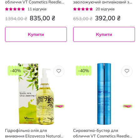
обличчя VT Cosmetics Reedle
зволожуючий антивіковий з
Shot 100 з мікроголками та
екстрактом морського коника
Рейтинг:
Рейтинг:
11
відгуків
20
відгуків
екстрактом центели 50 мл
50 мл
95%
91%
835,00 ₴
392,00 ₴
1394,00 ₴
653,00 ₴
Купити
Купити
-40%
-40%
Гідрофільна олія для
Сироватка-бустер для
вмивання Elizavecca Natural
обличчя VT Cosmetics Reedle