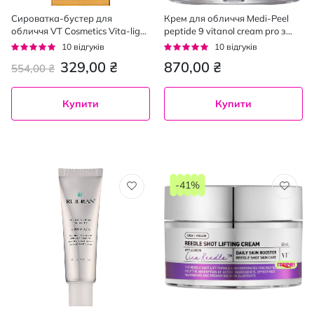
Сироватка-бустер для
Крем для обличчя Medi-Peel
обличчя VT Cosmetics Vita-light
peptide 9 vitanol cream pro з
Reedle Shot 100 нічна з
пептидами та вітанолом 50 мл
Рейтинг:
Рейтинг:
10
відгуків
10
відгуків
вітаміном С та мікроголками 2
92%
92%
329,00 ₴
870,00 ₴
554,00 ₴
мл x 10 шт.
Купити
Купити
-41%