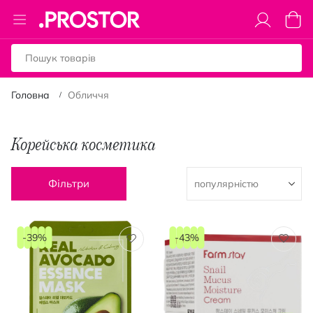
Toggle
Коши
Nav
Головна
Обличчя
Корейська косметика
Фільтри
-39%
-43%