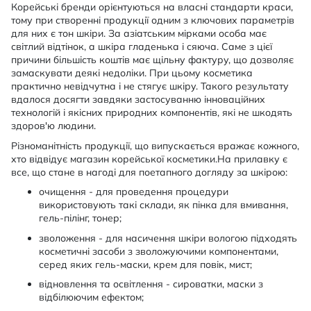
Корейські бренди орієнтуються на власні стандарти краси,
тому при створенні продукції одним з ключових параметрів
для них є тон шкіри. За азіатським мірками особа має
світлий відтінок, а шкіра гладенька і сяюча. Саме з цієї
причини більшість коштів має щільну фактуру, що дозволяє
замаскувати деякі недоліки. При цьому косметика
практично невідчутна і не стягує шкіру. Такого результату
вдалося досягти завдяки застосуванню інноваційних
технологій і якісних природних компонентів, які не шкодять
здоров'ю людини.
Різноманітність продукції, що випускається вражає кожного,
хто відвідує магазин корейської косметики.На прилавку є
все, що стане в нагоді для поетапного догляду за шкірою:
очищення - для проведення процедури
використовують такі склади, як пінка для вмивання,
гель-пілінг, тонер;
зволоження - для насичення шкіри вологою підходять
косметичні засоби з зволожуючими компонентами,
серед яких гель-маски, крем для повік, мист;
відновлення та освітлення - сироватки, маски з
відбілюючим ефектом;