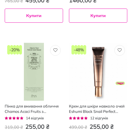
455,00 ₴
1460,00 ₴
765,00 ₴
Купити
Купити
-20%
-48%
Пінка для вмивання обличчя
Крем для шкіри навколо очей
Chamos Acaci Fruits з
Eshumi Black Snail Perfect
екстрактом яблука 125 мл
Hydrator 40 мл
Рейтинг:
Рейтинг:
14
відгуків
12
відгуків
93%
95%
255,00 ₴
255,00 ₴
319,00 ₴
499,00 ₴