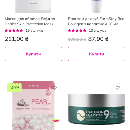
Маска для обличчя Rejuran
Бальзам для губ FarmStay Real
Healer Skin Protection Mask
Collagen з колагеном 10 мл
відновлювальна тканинна 27
Рейтинг:
Рейтинг:
15
відгуків
13
відгуків
мл
93%
92%
211,00 ₴
87,90 ₴
178,00 ₴
Купити
Купити
-40%