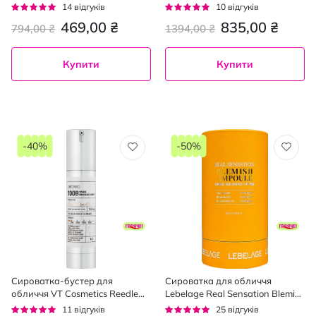
90% Olive 300 мл
Shot 100hL з мікроголками та
Рейтинг:
Рейтинг:
14
відгуків
10
відгуків
гіалурованою кислотою 50 мл
96%
92%
469,00 ₴
835,00 ₴
794,00 ₴
1394,00 ₴
Купити
Купити
-40%
-50%
Сироватка-бустер для
Сироватка для обличчя
обличчя VT Cosmetics Reedle
Lebelage Real Sensation Blemish
Shot 100B з мікроголками та
ампульна проти пігментних
Рейтинг:
Рейтинг:
11
відгуків
25
відгуків