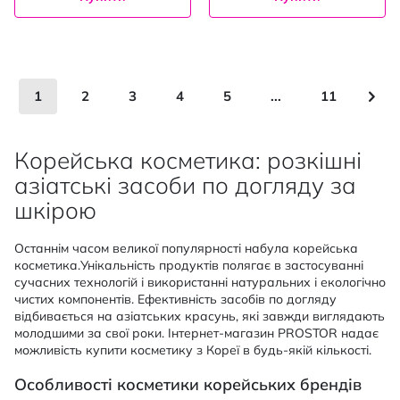
Сторінка
You're currently reading page
Сторінка
Сторінка
Сторінка
Сторінка
Сторінка
Сто
Нас
1
2
3
4
5
...
11
Корейська косметика: розкішні
азіатські засоби по догляду за
шкірою
Останнім часом великої популярності набула корейська
косметика.Унікальність продуктів полягає в застосуванні
сучасних технологій і використанні натуральних і екологічно
чистих компонентів. Ефективність засобів по догляду
відбивається на азіатських красунь, які завжди виглядають
молодшими за свої роки. Інтернет-магазин PROSTOR надає
можливість купити косметику з Кореї в будь-якій кількості.
Особливості косметики корейських брендів