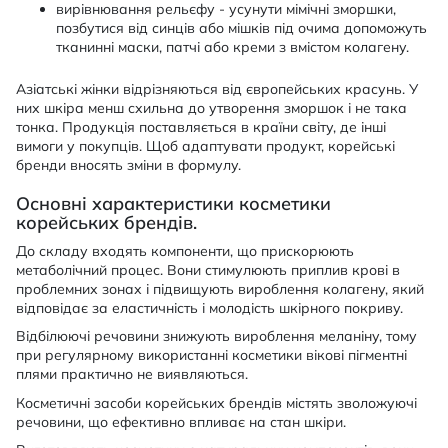
вирівнювання рельєфу - усунути мімічні зморшки,
позбутися від синців або мішків під очима допоможуть
тканинні маски, патчі або креми з вмістом колагену.
Азіатські жінки відрізняються від європейських красунь. У
них шкіра менш схильна до утворення зморшок і не така
тонка. Продукція поставляється в країни світу, де інші
вимоги у покупців. Щоб адаптувати продукт, корейські
бренди вносять зміни в формулу.
Основні характеристики косметики
корейських брендів.
До складу входять компоненти, що прискорюють
метаболічний процес. Вони стимулюють приплив крові в
проблемних зонах і підвищують вироблення колагену, який
відповідає за еластичність і молодість шкірного покриву.
Відбілюючі речовини знижують вироблення меланіну, тому
при регулярному використанні косметики вікові пігментні
плями практично не виявляються.
Косметичні засоби корейських брендів містять зволожуючі
речовини, що ефективно впливає на стан шкіри.