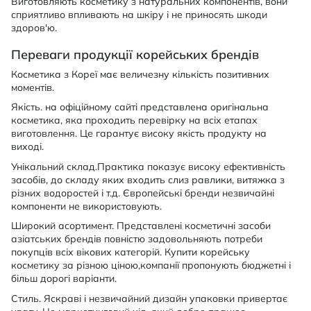
Виготовляють косметику з натуральних компонентів, вони
сприятливо впливають на шкіру і не приносять шкоди
здоров'ю.
Переваги продукції корейських брендів
Косметика з Кореї має величезну кількість позитивних
моментів.
Якість. на офіційному сайті представлена оригінальна
косметика, яка проходить перевірку на всіх етапах
виготовлення. Це гарантує високу якість продукту на
виході.
Унікальний склад.Практика показує високу ефективність
засобів, до складу яких входить слиз равлики, витяжка з
різних водоростей і т.д. Європейські бренди незвичайні
компоненти не використовують.
Широкий асортимент. Представлені косметичні засоби
азіатських брендів повністю задовольняють потреби
покупців всіх вікових категорій. Купити корейську
косметику за різною ціною,компанії пропонують бюджетні і
більш дорогі варіанти.
Стиль. Яскраві і незвичайний дизайн упаковки привертає