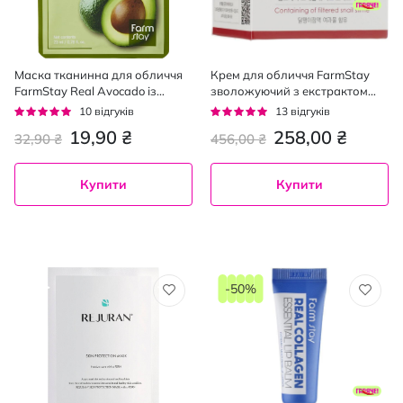
Маска тканинна для обличчя
Крем для обличчя FarmStay
FarmStay Real Avocado із
зволожуючий з екстрактом
екстрактом авокадо 23 мл
равлика 50 мл
Рейтинг:
Рейтинг:
10
відгуків
13
відгуків
92%
92%
19,90 ₴
258,00 ₴
32,90 ₴
456,00 ₴
Купити
Купити
-50%