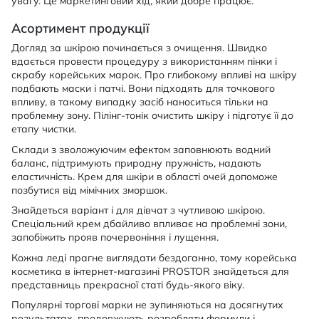
увагу. Це маркетинговий хід, який добре працює.
Асортимент продукції
Догляд за шкірою починається з очищення. Швидко
вдається провести процедуру з використанням пінки і
скрабу корейських марок. Про глибокому впливі на шкіру
подбають маски і патчі. Вони підходять для точкового
впливу, в такому випадку засіб наноситься тільки на
проблемну зону. Пілінг-тонік очистить шкіру і підготує її до
етапу чистки.
Склади з зволожуючим ефектом заповнюють водний
баланс, підтримують природну пружність, надають
еластичність. Крем для шкіри в області очей допоможе
позбутися від мімічних зморшок.
Знайдеться варіант і для дівчат з чутливою шкірою.
Спеціальний крем дбайливо впливає на проблемні зони,
запобіжить прояв почервоніння і лущення.
Кожна леді прагне виглядати бездоганно, тому корейська
косметика в інтернет-магазині PROSTOR знайдеться для
представниць прекрасної статі будь-якого віку.
Популярні торгові марки не зупиняються на досягнутих
результатах, продовжують розробляти формули і