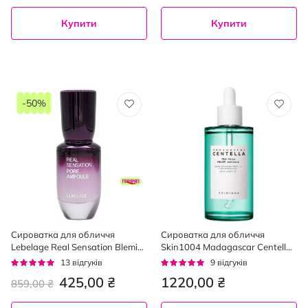
Купити
Купити
-50%
Сироватка для обличчя
Сироватка для обличчя
Lebelage Real Sensation Blemish
Skin1004 Madagascar Centella
ампульна для звуження пор
Tea-Trica Relief Ampoule з
Рейтинг:
Рейтинг:
13
відгуків
9
відгуків
30 мл
центелою та чайним деревом
95%
96%
425,00 ₴
1220,00 ₴
859,00 ₴
100 мл