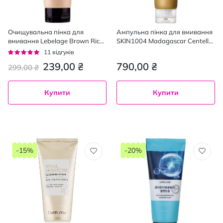
Очищувальна пінка для
Ампульна пінка для вмивання
вмивання Lebelage Brown Rice
SKIN1004 Madagascar Centella
180 мл
Ampoule Foam з екстрактом
Рейтинг:
11
відгуків
центелли азіатської 125 мл
95%
239,00 ₴
790,00 ₴
299,00 ₴
Купити
Купити
-15%
-20%