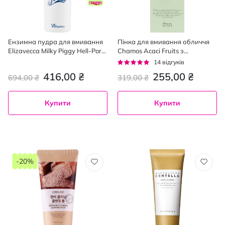
Ензимна пудра для вмивання
Пінка для вмивання обличчя
Elizavecca Milky Piggy Hell-Pore
Chamos Acaci Fruits з
гіпоалергенна 80 мл
екстрактом яблука 125 мл
Рейтинг:
14
відгуків
93%
416,00 ₴
255,00 ₴
694,00 ₴
319,00 ₴
Купити
Купити
-20%