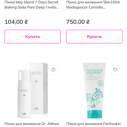
Пінка May Island 7 Days Secret
Пінка для вмивання Skin1004
Baking Soda Pore Deep глибоко
Madagascar Centella
очищаюча для обличчя 30 мл
Poremizing Deep Cleansing
Foam для глибокого очищення
104,00 ₴
750,00 ₴
125 мл
Купити
Купити
Пінка для вмивання Dr. Althea
Пінка для вмивання Fortheskin