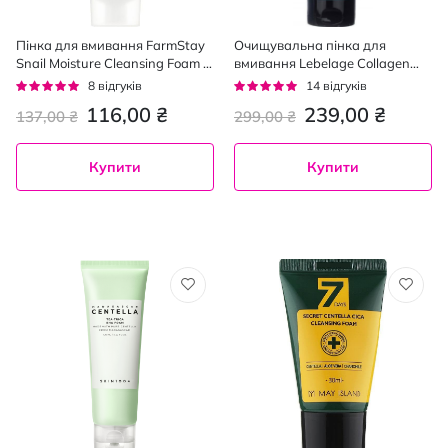
Пінка для вмивання FarmStay
Очищувальна пінка для
Snail Moisture Cleansing Foam з
вмивання Lebelage Collagen
муцином равлики 100 мл
180 мл
Рейтинг:
Рейтинг:
8
відгуків
14
відгуків
98%
96%
116,00 ₴
239,00 ₴
137,00 ₴
299,00 ₴
Купити
Купити