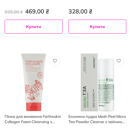
глибоке очищення 50 мл
гіалуронова 200 мл
469,00 ₴
328,00 ₴
939,00 ₴
Купити
Купити
Пінка для вмивання Fortheskin
Ензимна пудра Medi-Peel Micro
Collagen Foam Cleansing з
Tea Powder Cleanse з чайним
колагеном 180 мл
деревом для проблемної шкіри