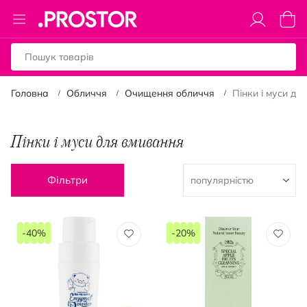
Toggle
Коши
Nav
Головна
Обличчя
Очищення обличчя
Пінки і муси дл
Пінки і муси для вмивання
Фільтри
-40%
-20%