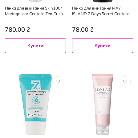
Пінка для вмивання Skin1004
Пінка для вмивання MAY
Madagascar Centella Tea-Trica
ISLAND 7 Days Secret Centella
BHA Foam із саліциловою
Cica Cleansing заспокійлива 30
кислотою та центелою 125 мл
мл
780,00 ₴
78,00 ₴
Купити
Купити