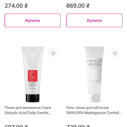
70 г
274,00 ₴
869,00 ₴
Купити
Купити
Пінка для вмивання Cosrx
Гель-пінка для обличчя
Salicylic Acid Daily Gentle
SKIN1004 Madagascar Centella
Cleanser із саліциловою
Tone Brightening Cleansing Gel
кислотою 150 мл
Foam очищуюча 125 мл