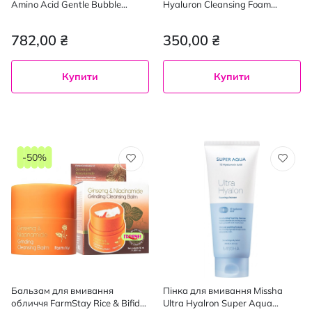
Amino Acid Gentle Bubble
Hyaluron Cleansing Foam
Cleanser 140 мл
зволожуюча 180 мл
782,00 ₴
350,00 ₴
Купити
Купити
-50%
Бальзам для вмивання
Пінка для вмивання Missha
обличчя FarmStay Rice & Bifida
Ultra Hyalron Super Aqua