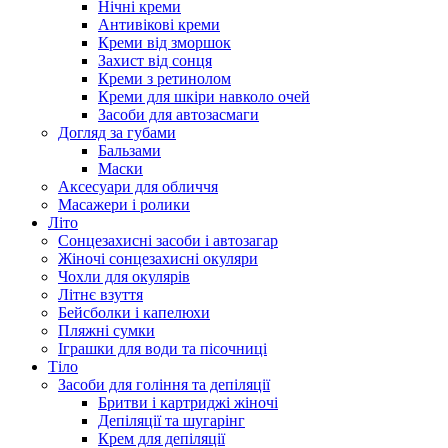
Нічні креми
Антивікові креми
Креми від зморшок
Захист від сонця
Креми з ретинолом
Креми для шкіри навколо очей
Засоби для автозасмаги
Догляд за губами
Бальзами
Маски
Аксесуари для обличчя
Масажери і ролики
Літо
Сонцезахисні засоби і автозагар
Жіночі сонцезахисні окуляри
Чохли для окулярів
Літнє взуття
Бейсболки і капелюхи
Пляжні сумки
Іграшки для води та пісочниці
Тіло
Засоби для гоління та депіляції
Бритви і картриджі жіночі
Депіляції та шугарінг
Крем для депіляції