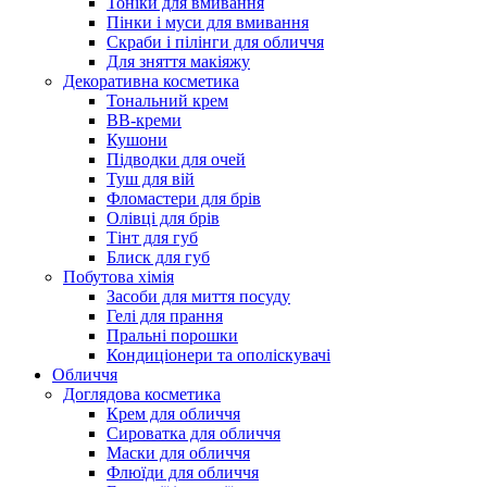
Тоніки для вмивання
Пінки і муси для вмивання
Скраби і пілінги для обличчя
Для зняття макіяжу
Декоративна косметика
Тональний крем
BB-креми
Кушони
Підводки для очей
Туш для вій
Фломастери для брів
Олівці для брів
Тінт для губ
Блиск для губ
Побутова хімія
Засоби для миття посуду
Гелі для прання
Пральні порошки
Кондиціонери та ополіскувачі
Обличчя
Доглядова косметика
Крем для обличчя
Сироватка для обличчя
Маски для обличчя
Флюїди для обличчя