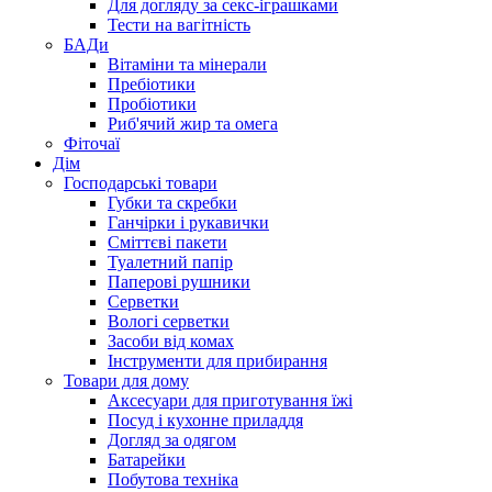
Для догляду за секс-іграшками
Тести на вагітність
БАДи
Вітаміни та мінерали
Пребіотики
Пробіотики
Риб'ячий жир та омега
Фіточаї
Дім
Господарські товари
Губки та скребки
Ганчірки і рукавички
Сміттєві пакети
Туалетний папір
Паперові рушники
Серветки
Вологі серветки
Засоби від комах
Інструменти для прибирання
Товари для дому
Аксесуари для приготування їжі
Посуд і кухонне приладдя
Догляд за одягом
Батарейки
Побутова техніка