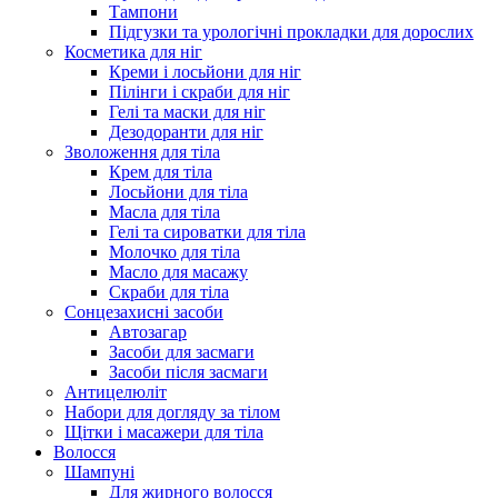
Тампони
Підгузки та урологічні прокладки для дорослих
Косметика для ніг
Креми і лосьйони для ніг
Пілінги і скраби для ніг
Гелі та маски для ніг
Дезодоранти для ніг
Зволоження для тіла
Крем для тіла
Лосьйони для тіла
Масла для тіла
Гелі та сироватки для тіла
Молочко для тіла
Масло для масажу
Скраби для тіла
Сонцезахисні засоби
Автозагар
Засоби для засмаги
Засоби після засмаги
Антицелюліт
Набори для догляду за тілом
Щітки і масажери для тіла
Волосся
Шампуні
Для жирного волосся