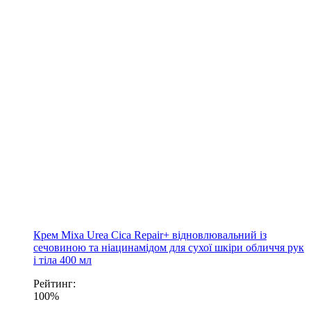
Крем Mixa Urea Cica Repair+ відновлювальний із
сечовиною та ніацинамідом для сухої шкіри обличчя рук
і тіла 400 мл
Рейтинг:
100%