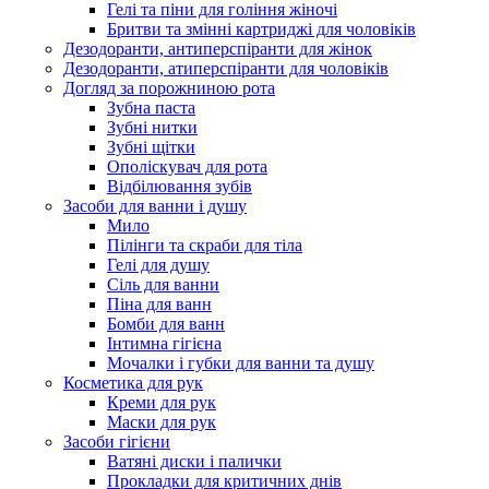
Гелі та піни для гоління жіночі
Бритви та змінні картриджі для чоловіків
Дезодоранти, антиперспіранти для жінок
Дезодоранти, атиперспіранти для чоловіків
Догляд за порожниною рота
Зубна паста
Зубні нитки
Зубні щітки
Ополіскувач для рота
Відбілювання зубів
Засоби для ванни і душу
Мило
Пілінги та скраби для тіла
Гелі для душу
Сіль для ванни
Піна для ванн
Бомби для ванн
Інтимна гігієна
Мочалки і губки для ванни та душу
Косметика для рук
Креми для рук
Маски для рук
Засоби гігієни
Ватяні диски і палички
Прокладки для критичних днів