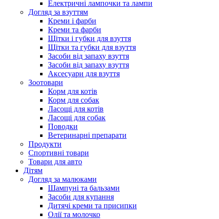
Електричні лампочки та лампи
Догляд за взуттям
Креми і фарби
Креми та фарби
Щітки і губки для взуття
Щітки та губки для взуття
Засоби від запаху взуття
Засоби від запаху взуття
Аксесуари для взуття
Зоотовари
Корм для котів
Корм для собак
Ласощі для котів
Ласощі для собак
Поводки
Ветеринарні препарати
Продукти
Спортивні товари
Товари для авто
Дітям
Догляд за малюками
Шампуні та бальзами
Засоби для купання
Дитячі креми та присипки
Олії та молочко