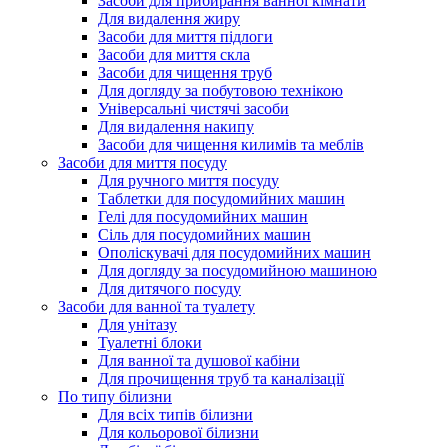
Засоби для прибирання ванної кімнати
Для видалення жиру
Засоби для миття підлоги
Засоби для миття скла
Засоби для чищення труб
Для догляду за побутовою технікою
Універсальні чистячі засоби
Для видалення накипу
Засоби для чищення килимів та меблів
Засоби для миття посуду
Для ручного миття посуду
Таблетки для посудомийних машин
Гелі для посудомийних машин
Сіль для посудомийних машин
Ополіскувачі для посудомийних машин
Для догляду за посудомийною машиною
Для дитячого посуду
Засоби для ванної та туалету
Для унітазу
Туалетні блоки
Для ванної та душової кабіни
Для прочищення труб та каналізації
По типу білизни
Для всіх типів білизни
Для кольорової білизни