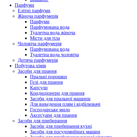
Парфуми
Елітні парфуми
Жіноча парфумерія
Парфуми
Парфумована вода
Туалетна вода жіноча
Місти для тіла
Чоловіча парфумерія
Парфумована вода
Туалетна вода чоловіча
Дитяча парфумерія
Побутова хімія
Засоби для прання
Пральні порошки
Гелі для прання
Капсули
Кондиціонери для прання
Засоби для пральної машини
Для виведення плям і відбілювачі
Господарське мило
Аксесуари для прання
Засоби для прибирання
Засоби для прибирання кухні
Засоби для посудомийних машин