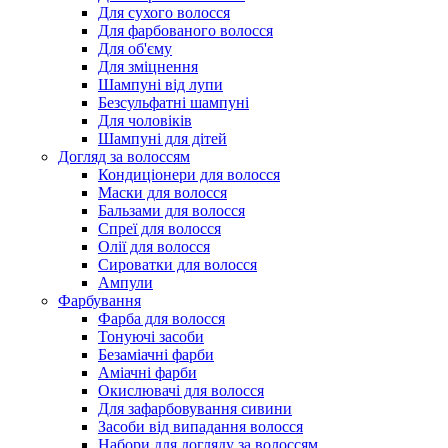
Для сухого волосся
Для фарбованого волосся
Для об'єму
Для зміцнення
Шампуні від лупи
Безсульфатні шампуні
Для чоловіків
Шампуні для дітей
Догляд за волоссям
Кондиціонери для волосся
Маски для волосся
Бальзами для волосся
Спреї для волосся
Олії для волосся
Сироватки для волосся
Ампули
Фарбування
Фарба для волосся
Тонуючі засоби
Безаміачні фарби
Аміачні фарби
Окислювачі для волосся
Для зафарбовування сивини
Засоби від випадання волосся
Набори для догляду за волоссям