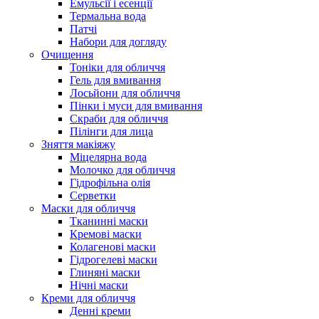
Емульсії і есенції
Термальна вода
Патчі
Набори для догляду
Очищення
Тоніки для обличчя
Гель для вмивання
Лосьйони для обличчя
Пінки і муси для вмивання
Скраби для обличчя
Пілінги для лица
Зняття макіяжу
Міцелярна вода
Молочко для обличчя
Гідрофільна олія
Серветки
Маски для обличчя
Тканинні маски
Кремові маски
Колагенові маски
Гідрогелеві маски
Глиняні маски
Нічні маски
Креми для обличчя
Денні креми