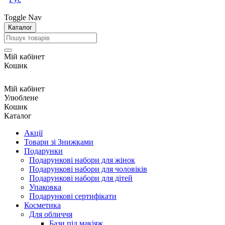
Toggle Nav
Каталог
Мій кабінет
Кошик
Мій кабінет
Улюблене
Кошик
Каталог
Акції
Товари зі Знижками
Подарунки
Подарункові набори для жінок
Подарункові набори для чоловіків
Подарункові набори для дітей
Упаковка
Подарункові сертифікати
Косметика
Для обличчя
Бази під макіяж