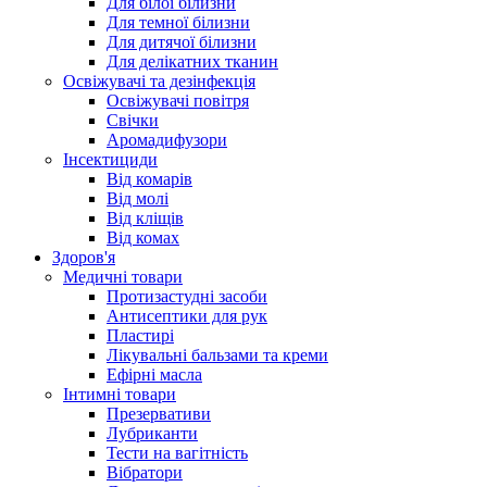
Для білої білизни
Для темної білизни
Для дитячої білизни
Для делікатних тканин
Освіжувачі та дезінфекція
Освіжувачі повітря
Свічки
Аромадифузори
Інсектициди
Від комарів
Від молі
Від кліщів
Від комах
Здоров'я
Медичні товари
Протизастудні засоби
Антисептики для рук
Пластирі
Лікувальні бальзами та креми
Ефірні масла
Інтимні товари
Презервативи
Лубриканти
Тести на вагітність
Вібратори