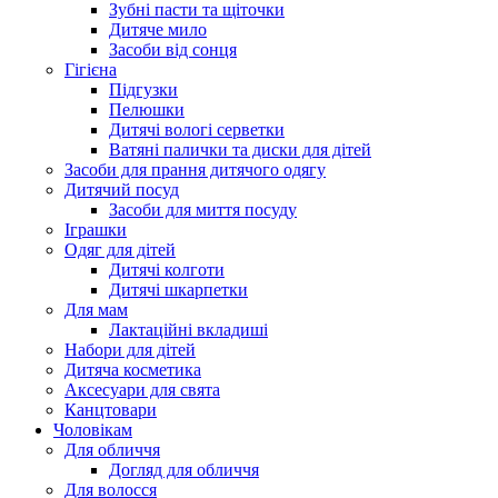
Зубні пасти та щіточки
Дитяче мило
Засоби від сонця
Гігієна
Підгузки
Пелюшки
Дитячі вологі серветки
Ватяні палички та диски для дітей
Засоби для прання дитячого одягу
Дитячий посуд
Засоби для миття посуду
Іграшки
Одяг для дітей
Дитячі колготи
Дитячі шкарпетки
Для мам
Лактаційні вкладиші
Набори для дітей
Дитяча косметика
Аксесуари для свята
Канцтовари
Чоловікам
Для обличчя
Догляд для обличчя
Для волосся