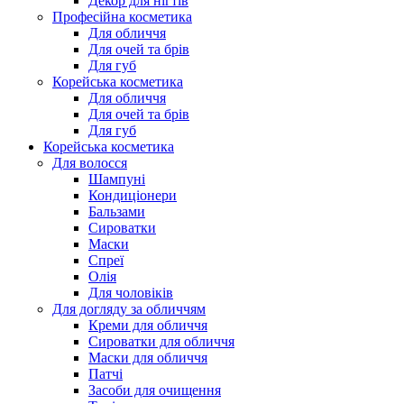
Декор для нігтів
Професійна косметика
Для обличчя
Для очей та брів
Для губ
Корейська косметика
Для обличчя
Для очей та брів
Для губ
Корейська косметика
Для волосся
Шампуні
Кондиціонери
Бальзами
Сироватки
Маски
Спреї
Олія
Для чоловіків
Для догляду за обличчям
Креми для обличчя
Сироватки для обличчя
Маски для обличчя
Патчі
Засоби для очищення