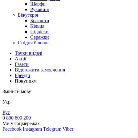
Шарфи
Рукавиці
Біжутерія
Браслети
Кільця
Підвіски
Сережки
Спідня білизна
Точки видачi
Акції
Газети
Відстежити замовлення
Бренди
Покупцям
Змінити мову
Укр
Рус
0 800 600 200
Ми у соцмережах
Facebook
Instagram
Telegram
Viber