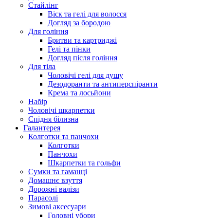
Стайлінг
Віск та гелі для волосся
Догляд за бородою
Для гоління
Бритви та картриджі
Гелі та пінки
Догляд після гоління
Для тіла
Чоловічі гелі для душу
Дезодоранти та антиперспіранти
Крема та лосьйони
Набір
Чоловічі шкарпетки
Спідня білизна
Галантерея
Колготки та панчохи
Колготки
Панчохи
Шкарпетки та гольфи
Сумки та гаманці
Домашнє взуття
Дорожні валізи
Парасолі
Зимові аксесуари
Головні убори