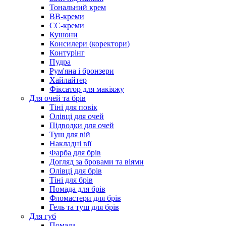
Тональний крем
BB-креми
CC-креми
Кушони
Консилери (коректори)
Контурінг
Пудра
Рум'яна і бронзери
Хайлайтер
Фіксатор для макіяжу
Для очей та брів
Тіні для повік
Олівці для очей
Підводки для очей
Туш для вій
Накладні вії
Фарба для брів
Догляд за бровами та віями
Олівці для брів
Тіні для брів
Помада для брів
Фломастери для брів
Гель та туш для брів
Для губ
Помада