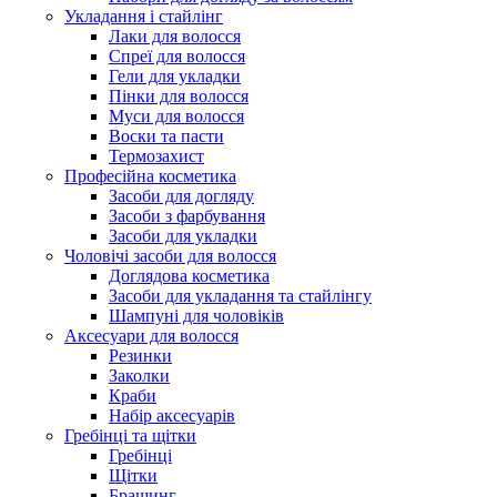
Укладання і стайлінг
Лаки для волосся
Спреї для волосся
Гели для укладки
Пінки для волосся
Муси для волосся
Воски та пасти
Термозахист
Професійна косметика
Засоби для догляду
Засоби з фарбування
Засоби для укладки
Чоловічі засоби для волосся
Доглядова косметика
Засоби для укладання та стайлінгу
Шампуні для чоловіків
Аксесуари для волосся
Резинки
Заколки
Краби
Набір аксесуарів
Гребінці та щітки
Гребінці
Щітки
Брашинг