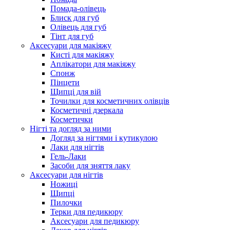
Помада-олівець
Блиск для губ
Олівець для губ
Тінт для губ
Аксесуари для макіяжу
Кисті для макіяжу
Аплікатори для макіяжу
Спонж
Пінцети
Щипці для вій
Точилки для косметичних олівців
Косметичні дзеркала
Косметички
Нігті та догляд за ними
Догляд за нігтями і кутикулою
Лаки для нігтів
Гель-Лаки
Засоби для зняття лаку
Аксесуари для нігтів
Ножиці
Щипці
Пилочки
Терки для педикюру
Аксесуари для педикюру