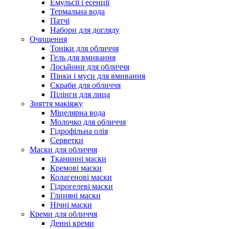
Емульсії і есенції
Термальна вода
Патчі
Набори для догляду
Очищення
Тоніки для обличчя
Гель для вмивання
Лосьйони для обличчя
Пінки і муси для вмивання
Скраби для обличчя
Пілінги для лица
Зняття макіяжу
Міцелярна вода
Молочко для обличчя
Гідрофільна олія
Серветки
Маски для обличчя
Тканинні маски
Кремові маски
Колагенові маски
Гідрогелеві маски
Глиняні маски
Нічні маски
Креми для обличчя
Денні креми