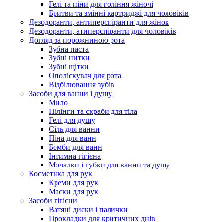
Гелі та піни для гоління жіночі
Бритви та змінні картриджі для чоловіків
Дезодоранти, антиперспіранти для жінок
Дезодоранти, атиперспіранти для чоловіків
Догляд за порожниною рота
Зубна паста
Зубні нитки
Зубні щітки
Ополіскувач для рота
Відбілювання зубів
Засоби для ванни і душу
Мило
Пілінги та скраби для тіла
Гелі для душу
Сіль для ванни
Піна для ванн
Бомби для ванн
Інтимна гігієна
Мочалки і губки для ванни та душу
Косметика для рук
Креми для рук
Маски для рук
Засоби гігієни
Ватяні диски і палички
Прокладки для критичних днів