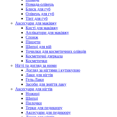
Помада-олівець
Блиск для губ
Олівець для губ
Тінт для губ
Аксесуари для макіяжу
Кисті для макіяжу
Аплікатори для макіяжу
Спонж
Пінцети
Щипці для вій
Точилки для косметичних олівців
Косметичні дзеркала
Косметички
Нігті та догляд за ними
Догляд за нігтями і кутикулою
Лаки для нігтів
Гель-Лаки
Засоби для зняття лаку
Аксесуари для нігтів
Ножиці
Щипці
Пилочки
Терки для педикюру
Аксесуари для педикюру