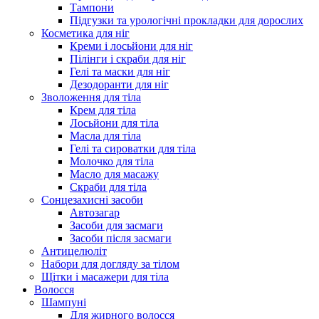
Тампони
Підгузки та урологічні прокладки для дорослих
Косметика для ніг
Креми і лосьйони для ніг
Пілінги і скраби для ніг
Гелі та маски для ніг
Дезодоранти для ніг
Зволоження для тіла
Крем для тіла
Лосьйони для тіла
Масла для тіла
Гелі та сироватки для тіла
Молочко для тіла
Масло для масажу
Скраби для тіла
Сонцезахисні засоби
Автозагар
Засоби для засмаги
Засоби після засмаги
Антицелюліт
Набори для догляду за тілом
Щітки і масажери для тіла
Волосся
Шампуні
Для жирного волосся