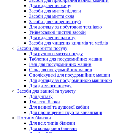
Засоби для прибирання ванної кімнати
Для видалення жиру
Засоби для миття підлоги
Засоби для миття скла
Засоби для чищення труб
Для догляду за побутовою технікою
Універсальні чистячі засоби
Для видалення накипу
Засоби для чищення килимів та меблів
Засоби для миття посуду
Для ручного миття посуду
Таблетки для посудомийних машин
Гелі для посудомийних машин
Сіль для посудомийних машин
Ополіскувачі для посудомийних машин
Для догляду за посудомийною машиною
Для дитячого посуду
Засоби для ванної та туалету
Для унітазу
Туалетні блоки
Для ванної та душової кабіни
Для прочищення труб та каналізації
По типу білизни
Для всіх типів білизни
Для кольорової білизни