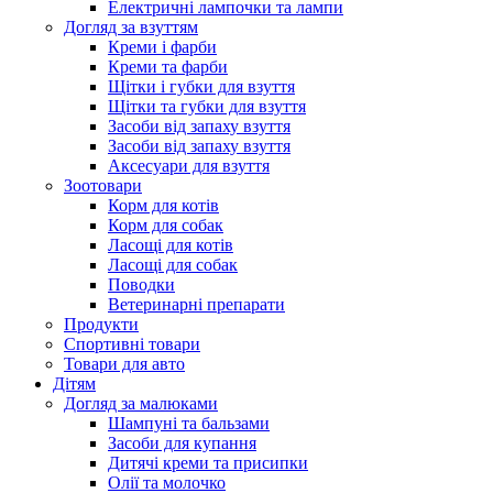
Електричні лампочки та лампи
Догляд за взуттям
Креми і фарби
Креми та фарби
Щітки і губки для взуття
Щітки та губки для взуття
Засоби від запаху взуття
Засоби від запаху взуття
Аксесуари для взуття
Зоотовари
Корм для котів
Корм для собак
Ласощі для котів
Ласощі для собак
Поводки
Ветеринарні препарати
Продукти
Спортивні товари
Товари для авто
Дітям
Догляд за малюками
Шампуні та бальзами
Засоби для купання
Дитячі креми та присипки
Олії та молочко