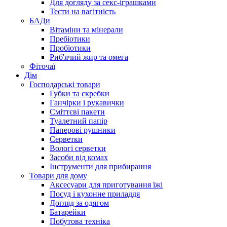
Для догляду за секс-іграшками
Тести на вагітність
БАДи
Вітаміни та мінерали
Пребіотики
Пробіотики
Риб'ячий жир та омега
Фіточаї
Дім
Господарські товари
Губки та скребки
Ганчірки і рукавички
Сміттєві пакети
Туалетний папір
Паперові рушники
Серветки
Вологі серветки
Засоби від комах
Інструменти для прибирання
Товари для дому
Аксесуари для приготування їжі
Посуд і кухонне приладдя
Догляд за одягом
Батарейки
Побутова техніка