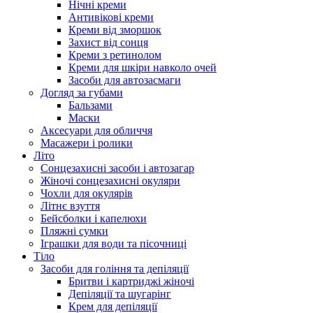
Нічні креми
Антивікові креми
Креми від зморшок
Захист від сонця
Креми з ретинолом
Креми для шкіри навколо очей
Засоби для автозасмаги
Догляд за губами
Бальзами
Маски
Аксесуари для обличчя
Масажери і ролики
Літо
Сонцезахисні засоби і автозагар
Жіночі сонцезахисні окуляри
Чохли для окулярів
Літнє взуття
Бейсболки і капелюхи
Пляжні сумки
Іграшки для води та пісочниці
Тіло
Засоби для гоління та депіляції
Бритви і картриджі жіночі
Депіляції та шугарінг
Крем для депіляції