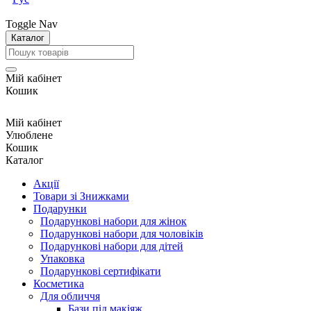
Toggle Nav
Каталог
Мій кабінет
Кошик
Мій кабінет
Улюблене
Кошик
Каталог
Акції
Товари зі Знижками
Подарунки
Подарункові набори для жінок
Подарункові набори для чоловіків
Подарункові набори для дітей
Упаковка
Подарункові сертифікати
Косметика
Для обличчя
Бази під макіяж