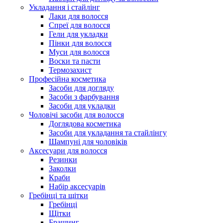
Укладання і стайлінг
Лаки для волосся
Спреї для волосся
Гели для укладки
Пінки для волосся
Муси для волосся
Воски та пасти
Термозахист
Професійна косметика
Засоби для догляду
Засоби з фарбування
Засоби для укладки
Чоловічі засоби для волосся
Доглядова косметика
Засоби для укладання та стайлінгу
Шампуні для чоловіків
Аксесуари для волосся
Резинки
Заколки
Краби
Набір аксесуарів
Гребінці та щітки
Гребінці
Щітки
Брашинг