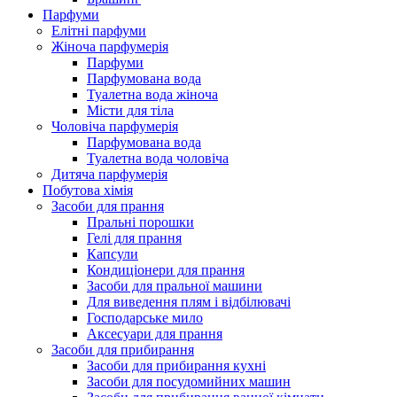
Парфуми
Елітні парфуми
Жіноча парфумерія
Парфуми
Парфумована вода
Туалетна вода жіноча
Місти для тіла
Чоловіча парфумерія
Парфумована вода
Туалетна вода чоловіча
Дитяча парфумерія
Побутова хімія
Засоби для прання
Пральні порошки
Гелі для прання
Капсули
Кондиціонери для прання
Засоби для пральної машини
Для виведення плям і відбілювачі
Господарське мило
Аксесуари для прання
Засоби для прибирання
Засоби для прибирання кухні
Засоби для посудомийних машин