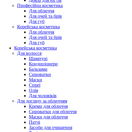
Декор для нігтів
Професійна косметика
Для обличчя
Для очей та брів
Для губ
Корейська косметика
Для обличчя
Для очей та брів
Для губ
Корейська косметика
Для волосся
Шампуні
Кондиціонери
Бальзами
Сироватки
Маски
Спреї
Олія
Для чоловіків
Для догляду за обличчям
Креми для обличчя
Сироватки для обличчя
Маски для обличчя
Патчі
Засоби для очищення