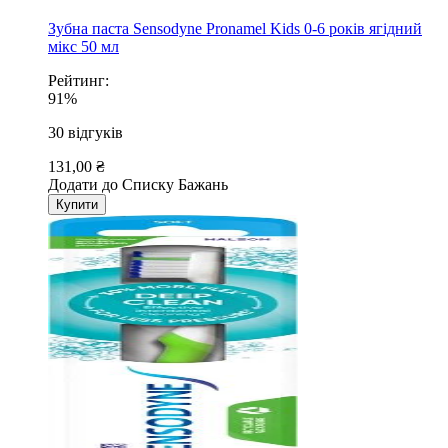
Зубна паста Sensodyne Pronamel Kids 0-6 років ягідний
мікс 50 мл
Рейтинг:
91%
30
відгуків
131,00 ₴
Додати до Списку Бажань
Купити