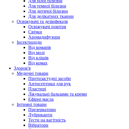
Для білої білизни
Для темної білизни
Для дитячої білизни
Для делікатних тканин
Освіжувачі та дезінфекція
Освіжувачі повітря
Свічки
Аромадифузори
Інсектициди
Від комарів
Від молі
Від кліщів
Від комах
Здоров'я
Медичні товари
Протизастудні засоби
Антисептики для рук
Пластирі
Лікувальні бальзами та креми
Ефірні масла
Інтимні товари
Презервативи
Лубриканти
Тести на вагітність
Вібратори