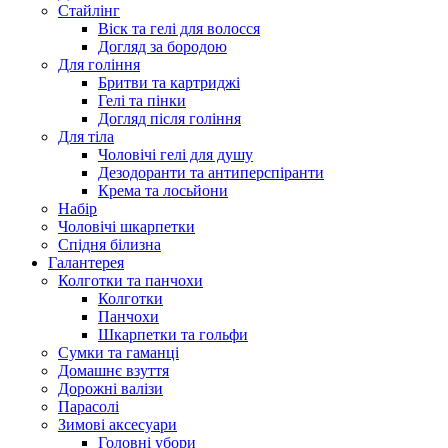
Стайлінг
Віск та гелі для волосся
Догляд за бородою
Для гоління
Бритви та картриджі
Гелі та пінки
Догляд після гоління
Для тіла
Чоловічі гелі для душу
Дезодоранти та антиперспіранти
Крема та лосьйони
Набір
Чоловічі шкарпетки
Спідня білизна
Галантерея
Колготки та панчохи
Колготки
Панчохи
Шкарпетки та гольфи
Сумки та гаманці
Домашнє взуття
Дорожні валізи
Парасолі
Зимові аксесуари
Головні убори