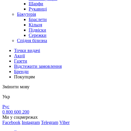
Шарфи
Рукавиці
Біжутерія
Браслети
Кільця
Підвіски
Сережки
Спідня білизна
Точки видачi
Акції
Газети
Відстежити замовлення
Бренди
Покупцям
Змінити мову
Укр
Рус
0 800 600 200
Ми у соцмережах
Facebook
Instagram
Telegram
Viber