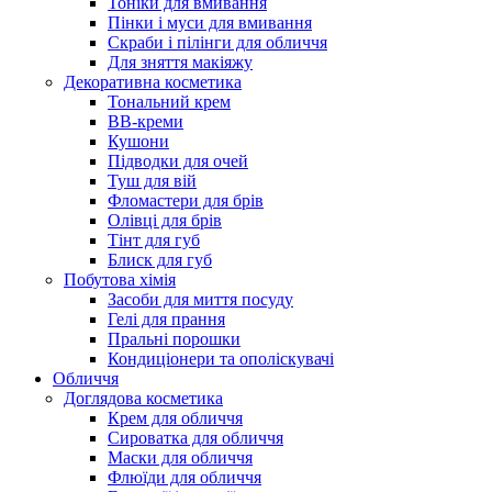
Тоніки для вмивання
Пінки і муси для вмивання
Скраби і пілінги для обличчя
Для зняття макіяжу
Декоративна косметика
Тональний крем
BB-креми
Кушони
Підводки для очей
Туш для вій
Фломастери для брів
Олівці для брів
Тінт для губ
Блиск для губ
Побутова хімія
Засоби для миття посуду
Гелі для прання
Пральні порошки
Кондиціонери та ополіскувачі
Обличчя
Доглядова косметика
Крем для обличчя
Сироватка для обличчя
Маски для обличчя
Флюїди для обличчя