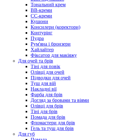
Тональний крем
BB-креми
CC-креми
Кушони
Консилери (коректори)
Контурінг
Пудра
Рум'яна і бронзери
Хайлайтер
Фіксатор для макіяжу
Для очей та брів
Тіні для повік
Олівці для очей
Підводки для очей
Туш для вій
Накладні вії
Фарба для брів
Догляд за бровами та віями
Олівці для брів
Тіні для брів
Помада для брів
Фломастери для брів
Гель та туш для брів
Для губ
Помада