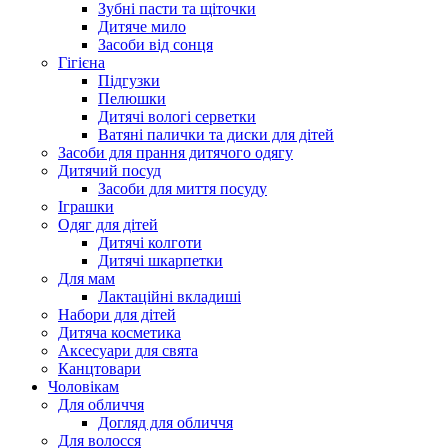
Зубні пасти та щіточки
Дитяче мило
Засоби від сонця
Гігієна
Підгузки
Пелюшки
Дитячі вологі серветки
Ватяні палички та диски для дітей
Засоби для прання дитячого одягу
Дитячий посуд
Засоби для миття посуду
Іграшки
Одяг для дітей
Дитячі колготи
Дитячі шкарпетки
Для мам
Лактаційні вкладиші
Набори для дітей
Дитяча косметика
Аксесуари для свята
Канцтовари
Чоловікам
Для обличчя
Догляд для обличчя
Для волосся