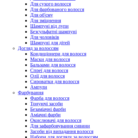
Для сухого волосся
Для фарбованого волосся
Для об'єму
Для зміцнення
Шампуні від лупи
Безсульфатні шампуні
Для чоловіків
Шампуні для дітей
Догляд за волоссям
Кондиціонери для волосся
Маски для волосся
Бальзами для волосся
Спреї для волосся
Олії для волосся
Сироватки для волосся
Ампули
Фарбування
Фарба для волосся
Тонуючі засоби
Безаміачні фарби
Аміачні фарби
Окислювачі для волосся
Для зафарбовування сивини
Засоби від випадання волосся
Набори для догляду за волоссям