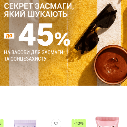
%
-40%