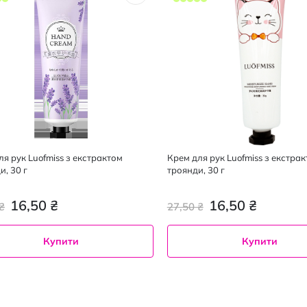
ля рук Luofmiss з екстрактом
Крем для рук Luofmiss з екстра
и, 30 г
троянди, 30 г
16,50 ₴
16,50 ₴
₴
27,50 ₴
Купити
Купити