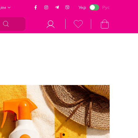
цям
Укр
Рус
Кошик