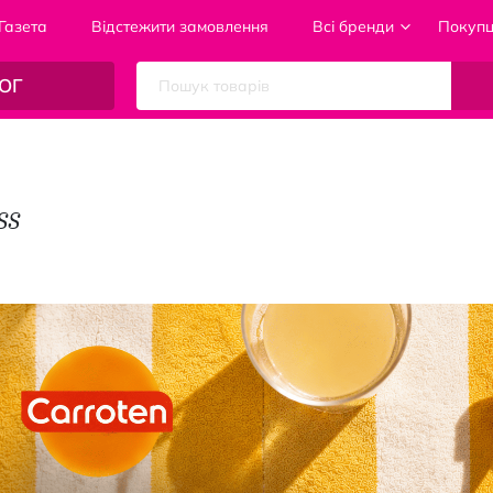
Газета
Відстежити замовлення
Всі бренди
Покуп
ОГ
ss