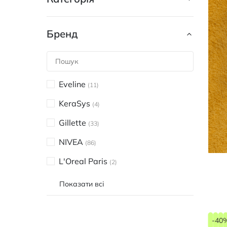
Бренд
Eveline
11
KeraSys
4
Gillette
33
NIVEA
86
L'Oreal Paris
2
Показати всі
-40