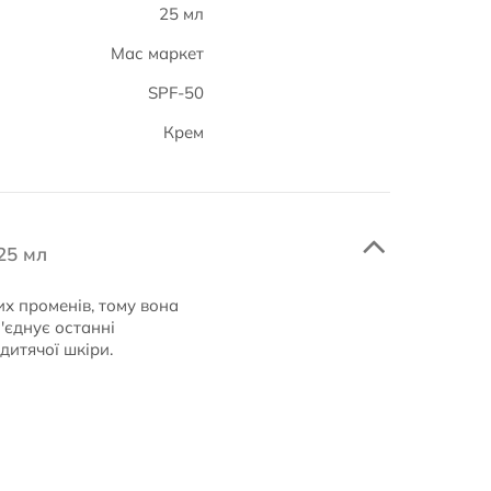
25 мл
Мас маркет
SPF-50
Крем
25 мл
их променів, тому вона
'єднує останні
дитячої шкіри.