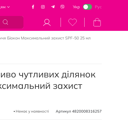
цям
Укр
Рус
Кошик
ччя Біокон Максимальний захист SPF-50 25 мл
иво чутливих ділянок
ксимальний захист
Немає у наявності
Артикул
4820008316257