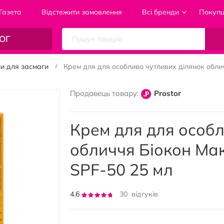
Газета
Відстежити замовлення
Всі бренди
Покуп
ОГ
и для засмаги
Крем для для особливо чутливих ділянок обли
Продавець товару:
Prostor
Крем для для особл
обличчя Біокон Ма
SPF-50 25 мл
Рейтинг:
4.6
30
відгуків
91
100
% of