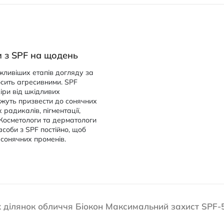
и з SPF на щодень
ажливіших етапів догляду за
осить агресивними. SPF
кіри від шкідливих
ожуть призвести до сонячних
х радикалів, пігментації,
 Косметологи та дерматологи
соби з SPF постійно, щоб
 сонячних променів.
 ділянок обличчя Біокон Максимальний захист SPF-