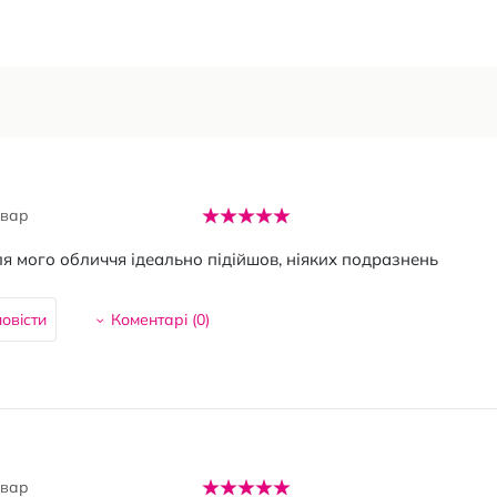
овар
ля мого обличчя ідеально підійшов, ніяких подразнень
овісти
Коментарі (
0
)
овар