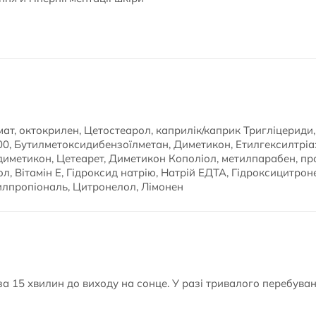
ат, октокрилен, Цетостеарол, каприлік/каприк Тригліцериди,
00, Бутилметоксидибензоїлметан, Диметикон, Етилгексилтрі
иметикон, Цетеарет, Диметикон Кополіол, метилпарабен, пр
л, Вітамін Е, Гідроксид натрію, Натрій ЕДТА, Гідроксицитрон
илпропіональ, Цитронелол, Лімонен
а 15 хвилин до виходу на сонце. У разі тривалого перебуван