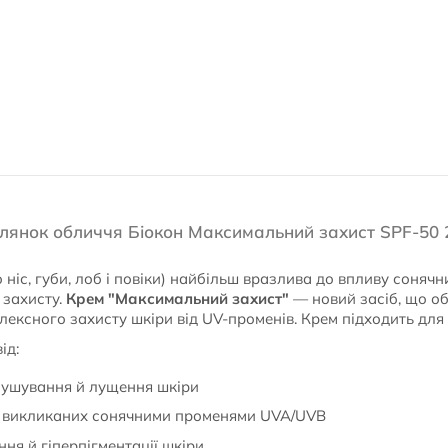
ілянок обличчя Біокон Максимальний захист SPF-50 
ніс, губи, лоб і повіки) найбільш вразлива до впливу сонячн
 захисту.
Крем "Максимальний захист"
— новий засіб, що об
лексного захисту шкіри від UV-променів. Крем підходить для 
ід:
исушування й лущення шкіри
, викликаних сонячними променями UVA/UVB
ня й гіперпігментації шкіри