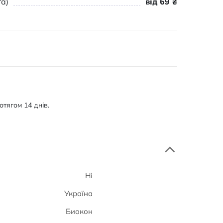
а)
від 69 ₴
тягом 14 днів.
Ні
Україна
Биокон