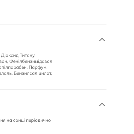
 Діоксид Титану,
азон, Фенілбензимідазол
опілпарабен, Парфум.
елаль, Бензилсаліцилат,
ня на сонці періодично