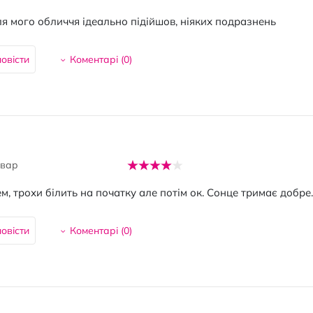
ля мого обличчя ідеально підійшов, ніяких подразнень
овісти
Коментарі (
0
)
овар
м, трохи білить на початку але потім ок. Сонце тримає добре.
овісти
Коментарі (
0
)