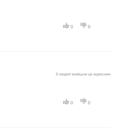
0
0
0 людей знайшли це корисним
0
0