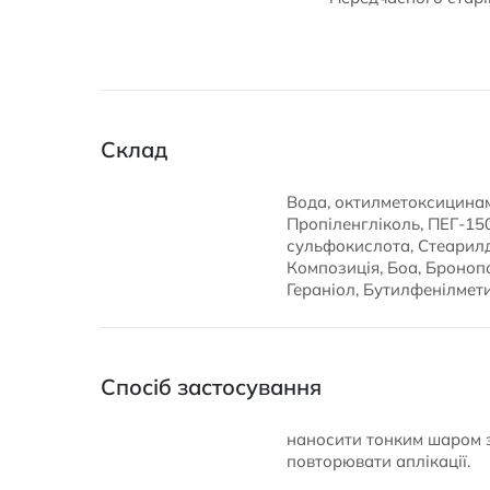
Склад
Вода, октилметоксицинам
Пропіленгліколь, ПЕГ-15
сульфокислота, Стеарилд
Композиція, Боа, Бронопо
Гераніол, Бутилфенілмет
Спосіб застосування
наносити тонким шаром з
повторювати аплікації.