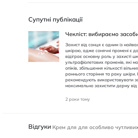
Супутні публікації
Чекліст: вибираємо засоб
Захист від сонця є одним із найв
шкірою, адже сонячні промені є д
відіграє основну роль у захисті ш
ультрафіолетових променів, які м
опіків, збільшення кількості вільни
раннього старіння та раку шкіри.
рекомендують використовувати за
максимально захистити дерму від
2 роки тому
Відгуки
Крем для для особливо чутливих