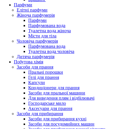
Парфуми
Елітні парфуми
Жіноча парфумерія
Парфуми
Парфумована вода
Туалетна вода жіноча
Місти для тіла
Чоловіча парфумерія
Парфумована вода
Туалетна вода чоловіча
Дитяча парфумерія
Побутова хімія
Засоби для прання
Пральні порошки
Гелі для прання
Капсули
Кондиціонери для прання
Засоби для пральної машини
Для виведення плям і відбілювачі
Господарське мило
Аксесуари для прання
Засоби для прибирання
Засоби для прибирання кухні
Засоби для посудомийних машин