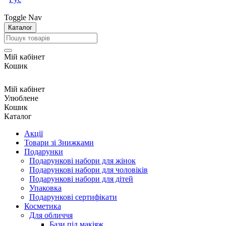
Toggle Nav
Каталог
Мій кабінет
Кошик
Мій кабінет
Улюблене
Кошик
Каталог
Акції
Товари зі Знижками
Подарунки
Подарункові набори для жінок
Подарункові набори для чоловіків
Подарункові набори для дітей
Упаковка
Подарункові сертифікати
Косметика
Для обличчя
Бази під макіяж