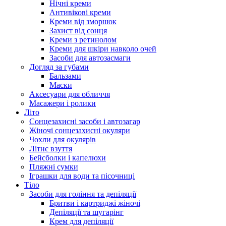
Нічні креми
Антивікові креми
Креми від зморшок
Захист від сонця
Креми з ретинолом
Креми для шкіри навколо очей
Засоби для автозасмаги
Догляд за губами
Бальзами
Маски
Аксесуари для обличчя
Масажери і ролики
Літо
Сонцезахисні засоби і автозагар
Жіночі сонцезахисні окуляри
Чохли для окулярів
Літнє взуття
Бейсболки і капелюхи
Пляжні сумки
Іграшки для води та пісочниці
Тіло
Засоби для гоління та депіляції
Бритви і картриджі жіночі
Депіляції та шугарінг
Крем для депіляції