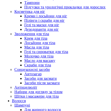
Тампони
Підгузки та урологічні прокладки для дорослих
Косметика для ніг
Креми і лосьйони для ніг
Пілінги і скраби для ніг
Гелі та маски для ніг
Дезодоранти для ніг
Зволоження для тіла
Крем для тіла
Лосьйони для тіла
Масла для тіла
Гелі та сироватки для тіла
Молочко для тіла
Масло для масажу
Скраби для тіла
Сонцезахисні засоби
Автозагар
Засоби для засмаги
Засоби після засмаги
Антицелюліт
Набори для догляду за тілом
Щітки і масажери для тіла
Волосся
Шампуні
Для жирного волосся