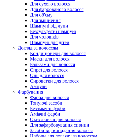
Для сухого волосся
Для фарбованого волосся
Для об'єму
Для зміцнення
Шампуні від лупи
Безсульфатні шампуні
Для чоловіків
Шампуні для дітей
Догляд за волоссям
Кондиціонери для волосся
Маски для волосся
Бальзами для волосся
Спреї для волосся
Олії для волосся
Сироватки для волосся
Ампули
Фарбування
Фарба для волосся
Тонуючі засоби
Безаміачні фарби
Аміачні фарби
Окислювачі для волосся
Для зафарбовування сивини
Засоби від випадання волосся
Набори для догляду за волоссям