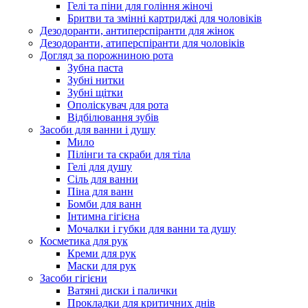
Гелі та піни для гоління жіночі
Бритви та змінні картриджі для чоловіків
Дезодоранти, антиперспіранти для жінок
Дезодоранти, атиперспіранти для чоловіків
Догляд за порожниною рота
Зубна паста
Зубні нитки
Зубні щітки
Ополіскувач для рота
Відбілювання зубів
Засоби для ванни і душу
Мило
Пілінги та скраби для тіла
Гелі для душу
Сіль для ванни
Піна для ванн
Бомби для ванн
Інтимна гігієна
Мочалки і губки для ванни та душу
Косметика для рук
Креми для рук
Маски для рук
Засоби гігієни
Ватяні диски і палички
Прокладки для критичних днів