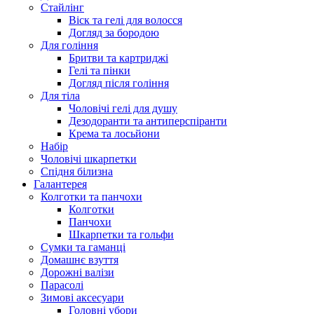
Стайлінг
Віск та гелі для волосся
Догляд за бородою
Для гоління
Бритви та картриджі
Гелі та пінки
Догляд після гоління
Для тіла
Чоловічі гелі для душу
Дезодоранти та антиперспіранти
Крема та лосьйони
Набір
Чоловічі шкарпетки
Спідня білизна
Галантерея
Колготки та панчохи
Колготки
Панчохи
Шкарпетки та гольфи
Сумки та гаманці
Домашнє взуття
Дорожні валізи
Парасолі
Зимові аксесуари
Головні убори