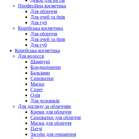
Декор для нігтів
Професійна косметика
Для обличчя
Для очей та брів
Для губ
Корейська косметика
Для обличчя
Для очей та брів
Для губ
Корейська косметика
Для волосся
Шампуні
Кондиціонери
Бальзами
Сироватки
Маски
Спреї
Олія
Для чоловіків
Для догляду за обличчям
Креми для обличчя
Сироватки для обличчя
Маски для обличчя
Патчі
Засоби для очищення