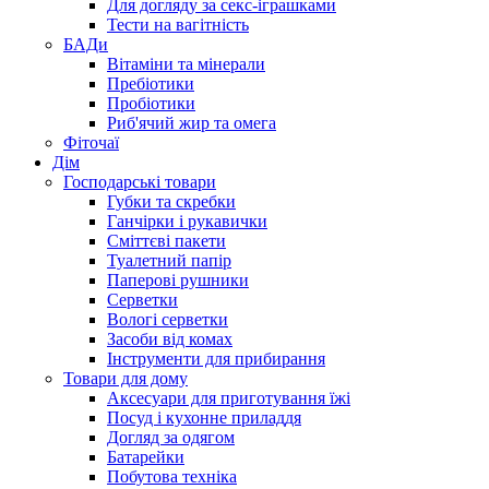
Для догляду за секс-іграшками
Тести на вагітність
БАДи
Вітаміни та мінерали
Пребіотики
Пробіотики
Риб'ячий жир та омега
Фіточаї
Дім
Господарські товари
Губки та скребки
Ганчірки і рукавички
Сміттєві пакети
Туалетний папір
Паперові рушники
Серветки
Вологі серветки
Засоби від комах
Інструменти для прибирання
Товари для дому
Аксесуари для приготування їжі
Посуд і кухонне приладдя
Догляд за одягом
Батарейки
Побутова техніка