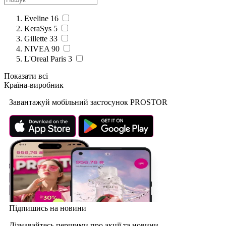
Eveline
16
KeraSys
5
Gillette
33
NIVEA
90
L'Oreal Paris
3
Показати всі
Країна-виробник
Завантажуй мобільний застосунок PROSTOR
Підпишись на новини
Дізнавайтесь першими про акції та новини