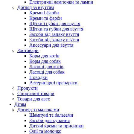
Електричні лампочки та лампи
Догляд за взуттям
Креми і фарби
Креми та фарби
Щітки і губки для взуття
Щітки та губки для взуття
Засоби від запаху взуття
Засоби від запаху взуття
Аксесуари для взуття
Зоотовари
Корм для котів
Корм для собак
Ласощі для котів
Ласощі для собак
Поводки
Ветеринарні препарати
Продукти
Спортивні товари
Товари для авто
Дітям
Догляд за малюками
Шампуні та бальзами
Засоби для купання
Дитячі креми та присипки
Олії та молочко