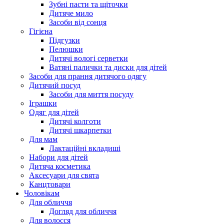
Зубні пасти та щіточки
Дитяче мило
Засоби від сонця
Гігієна
Підгузки
Пелюшки
Дитячі вологі серветки
Ватяні палички та диски для дітей
Засоби для прання дитячого одягу
Дитячий посуд
Засоби для миття посуду
Іграшки
Одяг для дітей
Дитячі колготи
Дитячі шкарпетки
Для мам
Лактаційні вкладиші
Набори для дітей
Дитяча косметика
Аксесуари для свята
Канцтовари
Чоловікам
Для обличчя
Догляд для обличчя
Для волосся