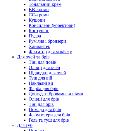
Тональний крем
BB-креми
CC-креми
Кушони
Консилери (коректори)
Контурінг
Пудра
Рум'яна і бронзери
Хайлайтер
Фіксатор для макіяжу
Для очей та брів
Тіні для повік
Олівці для очей
Підводки для очей
Туш для вій
Накладні вії
Фарба для брів
Догляд за бровами та віями
Олівці для брів
Тіні для брів
Помада для брів
Фломастери для брів
Гель та туш для брів
Для губ
Помада