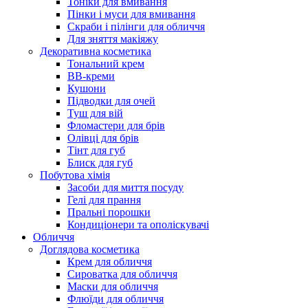
Тоніки для вмивання
Пінки і муси для вмивання
Скраби і пілінги для обличчя
Для зняття макіяжу
Декоративна косметика
Тональний крем
BB-креми
Кушони
Підводки для очей
Туш для вій
Фломастери для брів
Олівці для брів
Тінт для губ
Блиск для губ
Побутова хімія
Засоби для миття посуду
Гелі для прання
Пральні порошки
Кондиціонери та ополіскувачі
Обличчя
Доглядова косметика
Крем для обличчя
Сироватка для обличчя
Маски для обличчя
Флюїди для обличчя