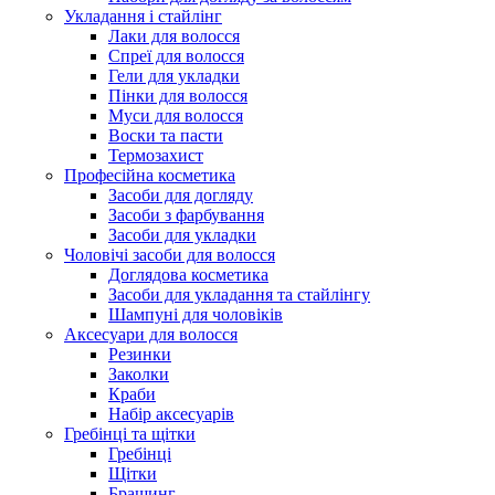
Укладання і стайлінг
Лаки для волосся
Спреї для волосся
Гели для укладки
Пінки для волосся
Муси для волосся
Воски та пасти
Термозахист
Професійна косметика
Засоби для догляду
Засоби з фарбування
Засоби для укладки
Чоловічі засоби для волосся
Доглядова косметика
Засоби для укладання та стайлінгу
Шампуні для чоловіків
Аксесуари для волосся
Резинки
Заколки
Краби
Набір аксесуарів
Гребінці та щітки
Гребінці
Щітки
Брашинг