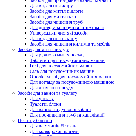
Засоби для прибирання ванної кімнати
Для видалення жиру
Засоби для миття підлоги
Засоби для миття скла
Засоби для чищення труб
Для догляду за побутовою технікою
Універсальні чистячі засоби
Для видалення накипу
Засоби для чищення килимів та меблів
Засоби для миття посуду
Для ручного миття посуду
Таблетки для посудомийних машин
Гелі для посудомийних машин
Сіль для посудомийних машин
Ополіскувачі для посудомийних машин
Для догляду за посудомийною машиною
Для дитячого посуду
Засоби для ванної та туалету
Для унітазу
Туалетні блоки
Для ванної та душової кабіни
Для прочищення труб та каналізації
По типу білизни
Для всіх типів білизни
Для кольорової білизни