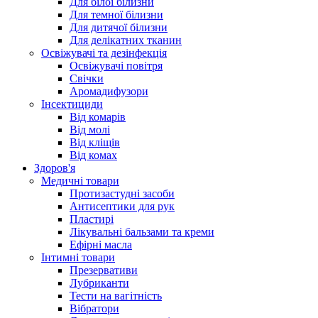
Для білої білизни
Для темної білизни
Для дитячої білизни
Для делікатних тканин
Освіжувачі та дезінфекція
Освіжувачі повітря
Свічки
Аромадифузори
Інсектициди
Від комарів
Від молі
Від кліщів
Від комах
Здоров'я
Медичні товари
Протизастудні засоби
Антисептики для рук
Пластирі
Лікувальні бальзами та креми
Ефірні масла
Інтимні товари
Презервативи
Лубриканти
Тести на вагітність
Вібратори