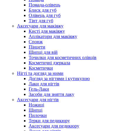
Помада-олівець
Блиск для губ
Олівець для губ
Тінт для губ
Аксесуари для макіяжу
Кисті для макіяжу
Аплікатори для макіяжу
Спонж
Пінцети
Щипці для вій
Точилки для косметичних олівців
Косметичні дзеркала
Косметички
Нігті та догляд за ними
Догляд за нігтями і кутикулою
Лаки для нігтів
Гель-Лаки
Засоби для зняття лаку
Аксесуари для нігтів
Ножиці
Щипці
Пилочки
Терки для педикюру
Аксесуари для педикюру