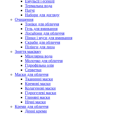
Емульсії і есенції
Термальна вода
Патчі
Набори для догляду
Очищення
Тоніки для обличчя
Гель для вмивання
Лосьйони для обличчя
Пінки і муси для вмивання
Скраби для обличчя
Пілінги для лица
Зняття макіяжу
Міцелярна вода
Молочко для обличчя
Гідрофільна олія
Серветки
Маски для обличчя
Тканинні маски
Кремові маски
Колагенові маски
Гідрогелеві маски
Глиняні маски
Нічні маски
Креми для обличчя
Денні креми