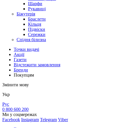
Шарфи
Рукавиці
Біжутерія
Браслети
Кільця
Підвіски
Сережки
Спідня білизна
Точки видачi
Акції
Газети
Відстежити замовлення
Бренди
Покупцям
Змінити мову
Укр
Рус
0 800 600 200
Ми у соцмережах
Facebook
Instagram
Telegram
Viber