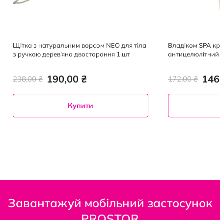
Щітка з натуральним ворсом NEO для тіла
Владіком SPA кр
з ручкою дерев'яна двостороння 1 шт
190,00 ₴
146
238,00 ₴
172,00 ₴
Купити
Завантажуй мобільний застосунок
PROSTOR