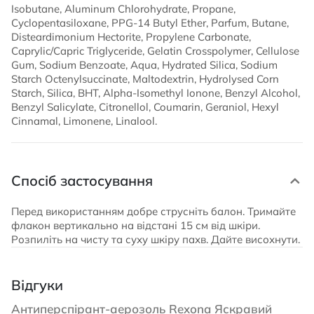
Isobutane, Aluminum Chlorohydrate, Propane,
Cyclopentasiloxane, PPG-14 Butyl Ether, Parfum, Butane,
Disteardimonium Hectorite, Propylene Carbonate,
Caprylic/Capric Triglyceride, Gelatin Crosspolymer, Cellulose
Gum, Sodium Benzoate, Aqua, Hydrated Silica, Sodium
Starch Octenylsuccinate, Maltodextrin, Hydrolysed Corn
Starch, Silica, BHT, Alpha-Isomethyl Ionone, Benzyl Alcohol,
Benzyl Salicylate, Citronellol, Coumarin, Geraniol, Hexyl
Cinnamal, Limonene, Linalool.
Спосіб застосування
Перед використанням добре струсніть балон. Тримайте
флакон вертикально на відстані 15 см від шкіри.
Розпиліть на чисту та суху шкіру пахв. Дайте висохнути.
Відгуки
Антиперспірант-аерозоль Rexona Яскравий