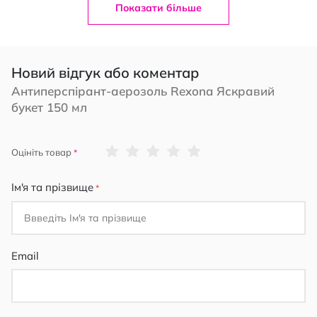
Показати більше
Новий відгук або коментар
Антиперспірант-аерозоль Rexona Яскравий
букет 150 мл
1
2
3
4
5
Оцініть товар
star
stars
stars
stars
stars
Ім'я та прізвище
Email