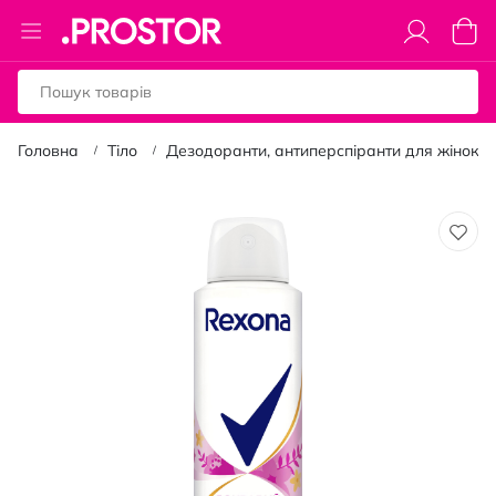
Toggle
Коши
Nav
Головна
Тіло
Дезодоранти, антиперспіранти для жінок
Перейти
до
кінця
галереї
зображень