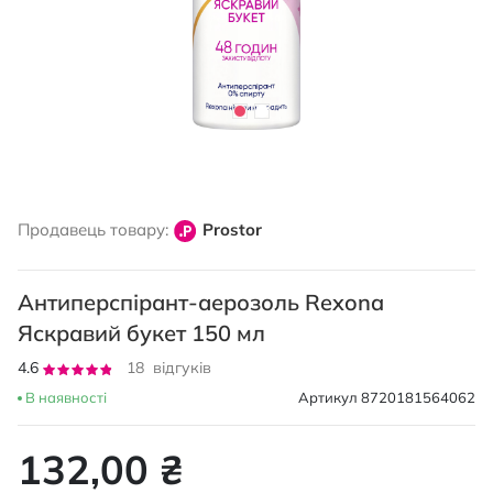
Перейти
до
Продавець товару:
Prostor
початку
галереї
зображень
Антиперспірант-аерозоль Rexona
Яскравий букет 150 мл
Рейтинг:
4.6
18
відгуків
91
100
% of
В наявності
Артикул
8720181564062
132,00 ₴