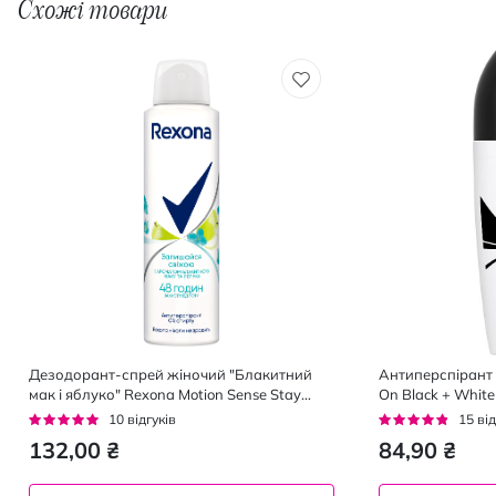
Схожі товари
Дезодорант-спрей жіночий "Блакитний
Антиперспірант 
мак і яблуко" Rexona Motion Sense Stay
On Black + White
Fresh Antiperspirant Spra, 150 мл
Рейтинг:
Рейтинг:
10
відгуків
15
від
92%
91%
132,00 ₴
84,90 ₴