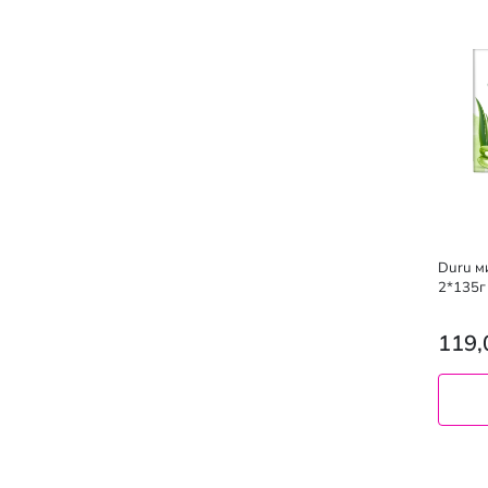
Duru м
2*135г
119,