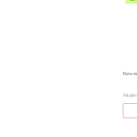
Duru м
78,20 