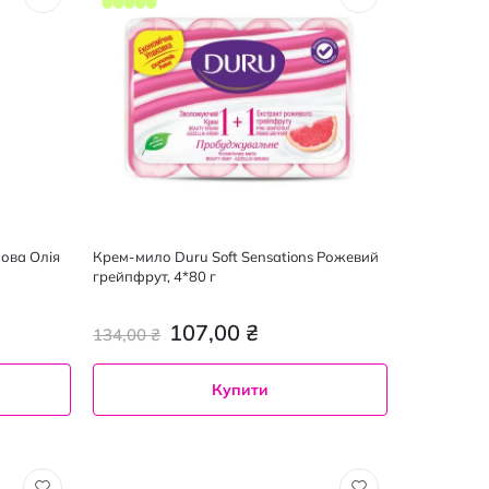
ова Олія
Крем-мило Duru Soft Sensations Рожевий
грейпфрут, 4*80 г
107,00 ₴
134,00 ₴
Купити