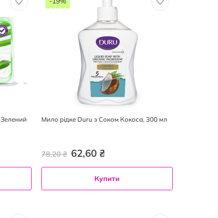
-19%
s Зелений
Мило рідке Duru з Соком Кокоса, 300 мл
62,60 ₴
78,20 ₴
Купити