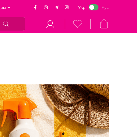
цям
Укр
Рус
Кошик