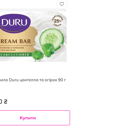
ило Duru центелла та огірок 90 г
0 ₴
Купити