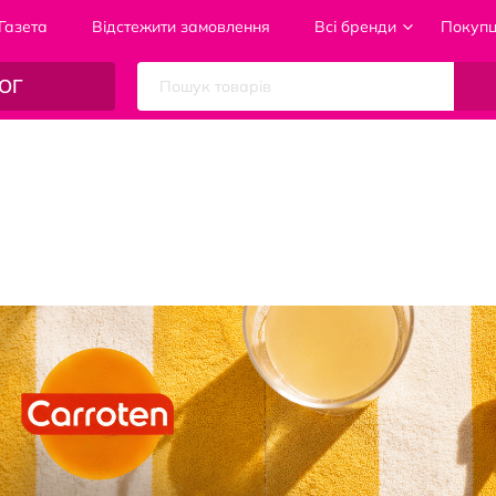
Газета
Відстежити замовлення
Всі бренди
Покуп
ОГ