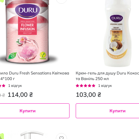
ило Duru Fresh Sensations Квіткова
Крем-гель для душу Duru Кокос
 4*100 г
та Ваніль 250 мл
г:
Рейтинг:
1
відгук
1
відгук
100%
114,00 ₴
103,00 ₴
0 ₴
Купити
Купити
%