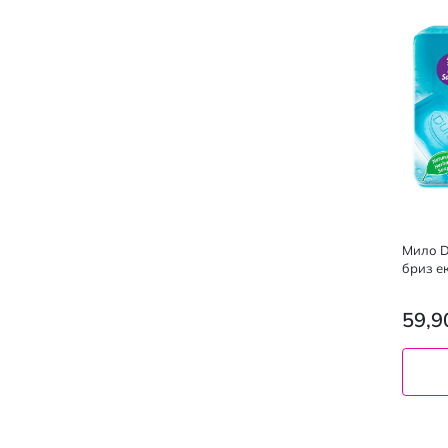
Мило D
бриз ек
59,9