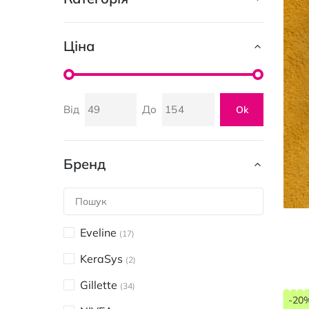
Ціна
Від
До
Ok
Бренд
Eveline
17
KeraSys
2
Gillette
34
-20