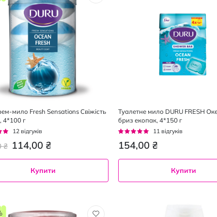
рем-мило Fresh Sensations Свіжість
Туалетне мило DURU FRESH Ок
, 4*100 г
бриз екопак, 4*150 г
г:
Рейтинг:
12
відгуків
11
відгуків
93%
114,00 ₴
154,00 ₴
0 ₴
Купити
Купити
%