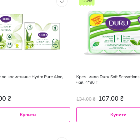
-20%
ило косметичне Hydro Pure Aloe,
Крем-мило Duru Soft Sensation
чай, 4*80 г
00 ₴
107,00 ₴
134,00 ₴
Купити
Купити