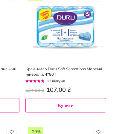
еанський
Крем-мило Duru Soft Sensations Морські
мінерали, 4*80 г
Рейтинг:
12
відгуків
92%
107,00 ₴
134,00 ₴
Купити
-20%