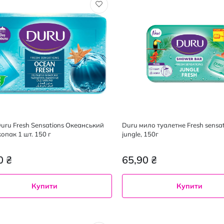
uru Fresh Sensations Океанський
Duru мило туалетне Fresh sensat
опак 1 шт. 150 г
jungle, 150г
0 ₴
65,90 ₴
Купити
Купити