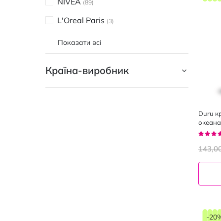
NIVEA
89
L'Oreal Paris
3
Показати всі
Країна-виробник
Duru к
океана
Рейтин
92%
143,0
-20