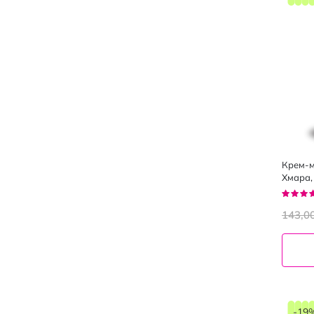
Крем-м
Хмара,
Рейтин
100%
143,0
-19