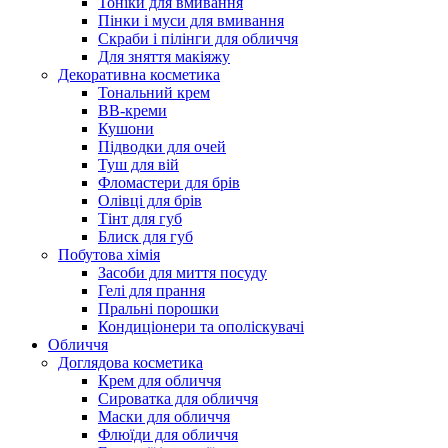
Тоніки для вмивання
Пінки і муси для вмивання
Скраби і пілінги для обличчя
Для зняття макіяжу
Декоративна косметика
Тональний крем
BB-креми
Кушони
Підводки для очей
Туш для вій
Фломастери для брів
Олівці для брів
Тінт для губ
Блиск для губ
Побутова хімія
Засоби для миття посуду
Гелі для прання
Пральні порошки
Кондиціонери та ополіскувачі
Обличчя
Доглядова косметика
Крем для обличчя
Сироватка для обличчя
Маски для обличчя
Флюїди для обличчя