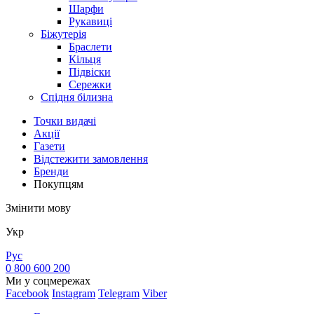
Шарфи
Рукавиці
Біжутерія
Браслети
Кільця
Підвіски
Сережки
Спідня білизна
Точки видачi
Акції
Газети
Відстежити замовлення
Бренди
Покупцям
Змінити мову
Укр
Рус
0 800 600 200
Ми у соцмережах
Facebook
Instagram
Telegram
Viber