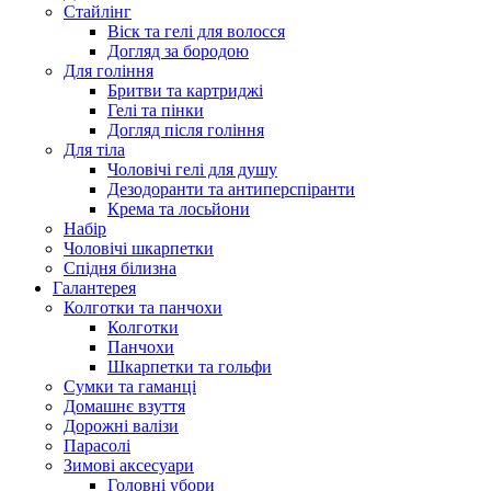
Стайлінг
Віск та гелі для волосся
Догляд за бородою
Для гоління
Бритви та картриджі
Гелі та пінки
Догляд після гоління
Для тіла
Чоловічі гелі для душу
Дезодоранти та антиперспіранти
Крема та лосьйони
Набір
Чоловічі шкарпетки
Спідня білизна
Галантерея
Колготки та панчохи
Колготки
Панчохи
Шкарпетки та гольфи
Сумки та гаманці
Домашнє взуття
Дорожні валізи
Парасолі
Зимові аксесуари
Головні убори