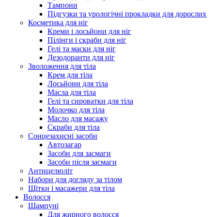
Тампони
Підгузки та урологічні прокладки для дорослих
Косметика для ніг
Креми і лосьйони для ніг
Пілінги і скраби для ніг
Гелі та маски для ніг
Дезодоранти для ніг
Зволоження для тіла
Крем для тіла
Лосьйони для тіла
Масла для тіла
Гелі та сироватки для тіла
Молочко для тіла
Масло для масажу
Скраби для тіла
Сонцезахисні засоби
Автозагар
Засоби для засмаги
Засоби після засмаги
Антицелюліт
Набори для догляду за тілом
Щітки і масажери для тіла
Волосся
Шампуні
Для жирного волосся