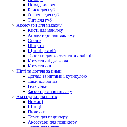
Помада-олівець
Блиск для губ
Олівець для губ
Тінт для губ
Аксесуари для макіяжу
Кисті для макіяжу
Аплікатори для макіяжу
Спонж
Пінцети
Щипці для вій
Точилки для косметичних олівців
Косметичні дзеркала
Косметички
Нігті та догляд за ними
Догляд за нігтями і кутикулою
Лаки для нігтів
Гель-Лаки
Засоби для зняття лаку
Аксесуари для нігтів
Ножиці
Щипці
Пилочки
Терки для педикюру
Аксесуари для педикюру