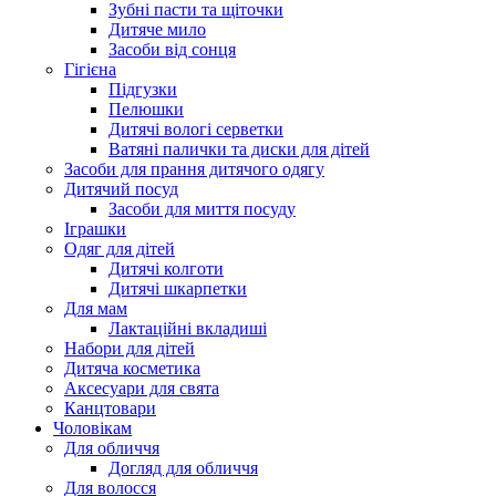
Зубні пасти та щіточки
Дитяче мило
Засоби від сонця
Гігієна
Підгузки
Пелюшки
Дитячі вологі серветки
Ватяні палички та диски для дітей
Засоби для прання дитячого одягу
Дитячий посуд
Засоби для миття посуду
Іграшки
Одяг для дітей
Дитячі колготи
Дитячі шкарпетки
Для мам
Лактаційні вкладиші
Набори для дітей
Дитяча косметика
Аксесуари для свята
Канцтовари
Чоловікам
Для обличчя
Догляд для обличчя
Для волосся