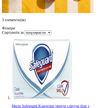
3
елементи(ів)
Фільтри
Сортувати за
Мило Safeguard Класичне тверде сліпуче біле з