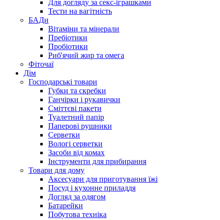
Для догляду за секс-іграшками
Тести на вагітність
БАДи
Вітаміни та мінерали
Пребіотики
Пробіотики
Риб'ячий жир та омега
Фіточаї
Дім
Господарські товари
Губки та скребки
Ганчірки і рукавички
Сміттєві пакети
Туалетний папір
Паперові рушники
Серветки
Вологі серветки
Засоби від комах
Інструменти для прибирання
Товари для дому
Аксесуари для приготування їжі
Посуд і кухонне приладдя
Догляд за одягом
Батарейки
Побутова техніка