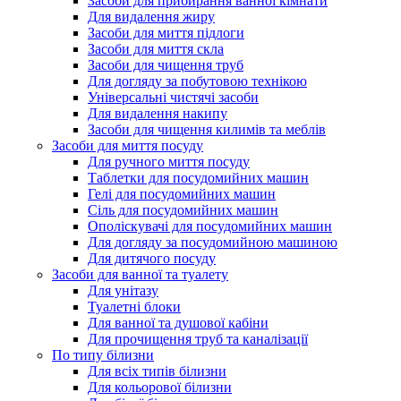
Засоби для прибирання ванної кімнати
Для видалення жиру
Засоби для миття підлоги
Засоби для миття скла
Засоби для чищення труб
Для догляду за побутовою технікою
Універсальні чистячі засоби
Для видалення накипу
Засоби для чищення килимів та меблів
Засоби для миття посуду
Для ручного миття посуду
Таблетки для посудомийних машин
Гелі для посудомийних машин
Сіль для посудомийних машин
Ополіскувачі для посудомийних машин
Для догляду за посудомийною машиною
Для дитячого посуду
Засоби для ванної та туалету
Для унітазу
Туалетні блоки
Для ванної та душової кабіни
Для прочищення труб та каналізації
По типу білизни
Для всіх типів білизни
Для кольорової білизни