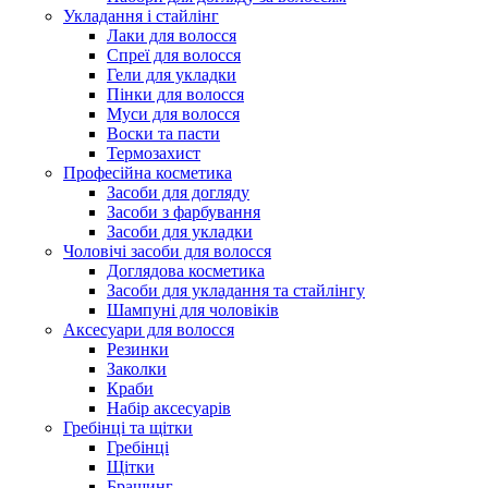
Укладання і стайлінг
Лаки для волосся
Спреї для волосся
Гели для укладки
Пінки для волосся
Муси для волосся
Воски та пасти
Термозахист
Професійна косметика
Засоби для догляду
Засоби з фарбування
Засоби для укладки
Чоловічі засоби для волосся
Доглядова косметика
Засоби для укладання та стайлінгу
Шампуні для чоловіків
Аксесуари для волосся
Резинки
Заколки
Краби
Набір аксесуарів
Гребінці та щітки
Гребінці
Щітки
Брашинг