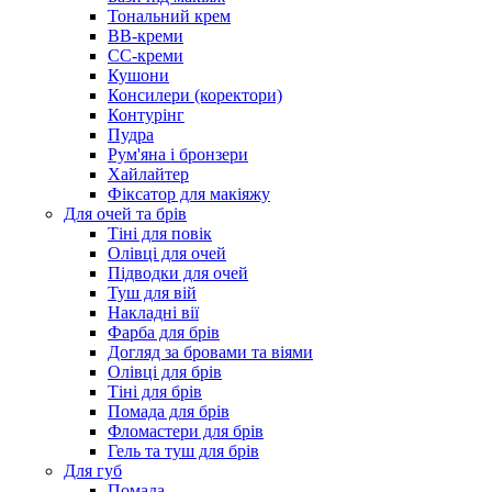
Тональний крем
BB-креми
CC-креми
Кушони
Консилери (коректори)
Контурінг
Пудра
Рум'яна і бронзери
Хайлайтер
Фіксатор для макіяжу
Для очей та брів
Тіні для повік
Олівці для очей
Підводки для очей
Туш для вій
Накладні вії
Фарба для брів
Догляд за бровами та віями
Олівці для брів
Тіні для брів
Помада для брів
Фломастери для брів
Гель та туш для брів
Для губ
Помада