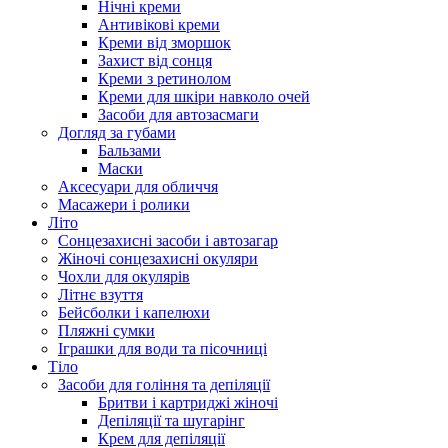
Нічні креми
Антивікові креми
Креми від зморшок
Захист від сонця
Креми з ретинолом
Креми для шкіри навколо очей
Засоби для автозасмаги
Догляд за губами
Бальзами
Маски
Аксесуари для обличчя
Масажери і ролики
Літо
Сонцезахисні засоби і автозагар
Жіночі сонцезахисні окуляри
Чохли для окулярів
Літнє взуття
Бейсболки і капелюхи
Пляжні сумки
Іграшки для води та пісочниці
Тіло
Засоби для гоління та депіляції
Бритви і картриджі жіночі
Депіляції та шугарінг
Крем для депіляції