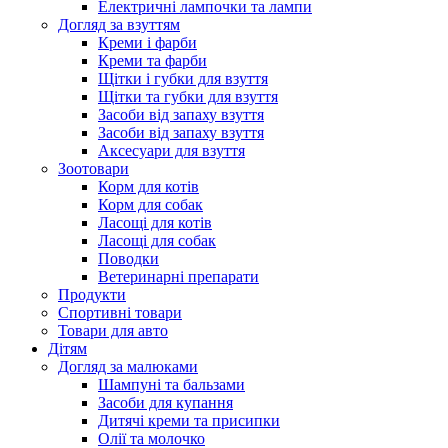
Електричні лампочки та лампи
Догляд за взуттям
Креми і фарби
Креми та фарби
Щітки і губки для взуття
Щітки та губки для взуття
Засоби від запаху взуття
Засоби від запаху взуття
Аксесуари для взуття
Зоотовари
Корм для котів
Корм для собак
Ласощі для котів
Ласощі для собак
Поводки
Ветеринарні препарати
Продукти
Спортивні товари
Товари для авто
Дітям
Догляд за малюками
Шампуні та бальзами
Засоби для купання
Дитячі креми та присипки
Олії та молочко