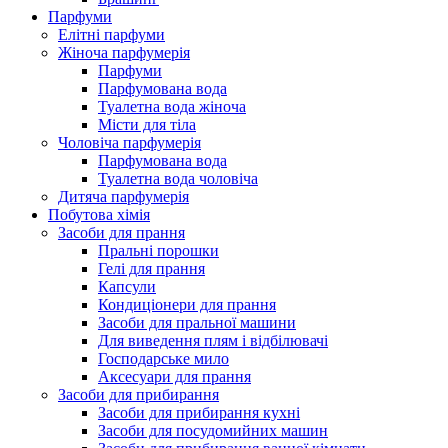
Парфуми
Елітні парфуми
Жіноча парфумерія
Парфуми
Парфумована вода
Туалетна вода жіноча
Місти для тіла
Чоловіча парфумерія
Парфумована вода
Туалетна вода чоловіча
Дитяча парфумерія
Побутова хімія
Засоби для прання
Пральні порошки
Гелі для прання
Капсули
Кондиціонери для прання
Засоби для пральної машини
Для виведення плям і відбілювачі
Господарське мило
Аксесуари для прання
Засоби для прибирання
Засоби для прибирання кухні
Засоби для посудомийних машин