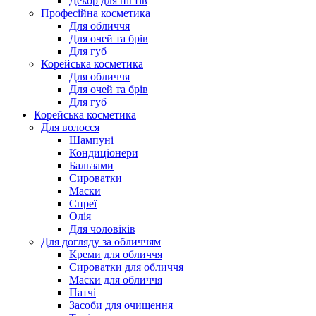
Декор для нігтів
Професійна косметика
Для обличчя
Для очей та брів
Для губ
Корейська косметика
Для обличчя
Для очей та брів
Для губ
Корейська косметика
Для волосся
Шампуні
Кондиціонери
Бальзами
Сироватки
Маски
Спреї
Олія
Для чоловіків
Для догляду за обличчям
Креми для обличчя
Сироватки для обличчя
Маски для обличчя
Патчі
Засоби для очищення