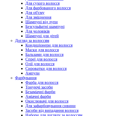
Для сухого волосся
Для фарбованого волосся
Для об'єму
Для зміцнення
Шампуні від лупи
Безсульфатні шампуні
Для чоловіків
Шампуні для дітей
Догляд за волоссям
Кондиціонери для волосся
Маски для волосся
Бальзами для волосся
Спреї для волосся
Олії для волосся
Сироватки для волосся
Ампули
Фарбування
Фарба для волосся
Тонуючі засоби
Безаміачні фарби
Аміачні фарби
Окислювачі для волосся
Для зафарбовування сивини
Засоби від випадання волосся
Набори для догляду за волоссям