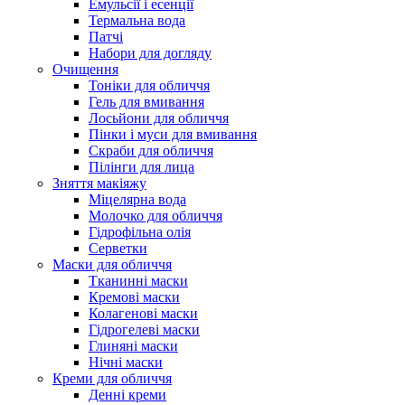
Емульсії і есенції
Термальна вода
Патчі
Набори для догляду
Очищення
Тоніки для обличчя
Гель для вмивання
Лосьйони для обличчя
Пінки і муси для вмивання
Скраби для обличчя
Пілінги для лица
Зняття макіяжу
Міцелярна вода
Молочко для обличчя
Гідрофільна олія
Серветки
Маски для обличчя
Тканинні маски
Кремові маски
Колагенові маски
Гідрогелеві маски
Глиняні маски
Нічні маски
Креми для обличчя
Денні креми