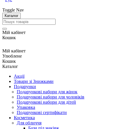
Toggle Nav
Каталог
Мій кабінет
Кошик
Мій кабінет
Улюблене
Кошик
Каталог
Акції
Товари зі Знижками
Подарунки
Подарункові набори для жінок
Подарункові набори для чоловіків
Подарункові набори для дітей
Упаковка
Подарункові сертифікати
Косметика
Для обличчя
Бази під макіяж