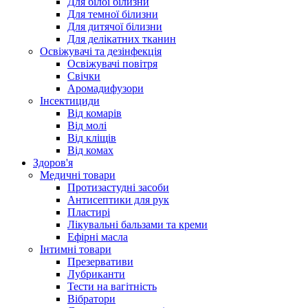
Для білої білизни
Для темної білизни
Для дитячої білизни
Для делікатних тканин
Освіжувачі та дезінфекція
Освіжувачі повітря
Свічки
Аромадифузори
Інсектициди
Від комарів
Від молі
Від кліщів
Від комах
Здоров'я
Медичні товари
Протизастудні засоби
Антисептики для рук
Пластирі
Лікувальні бальзами та креми
Ефірні масла
Інтимні товари
Презервативи
Лубриканти
Тести на вагітність
Вібратори