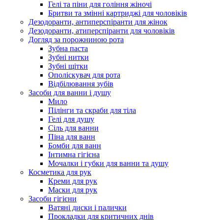
Гелі та піни для гоління жіночі
Бритви та змінні картриджі для чоловіків
Дезодоранти, антиперспіранти для жінок
Дезодоранти, атиперспіранти для чоловіків
Догляд за порожниною рота
Зубна паста
Зубні нитки
Зубні щітки
Ополіскувач для рота
Відбілювання зубів
Засоби для ванни і душу
Мило
Пілінги та скраби для тіла
Гелі для душу
Сіль для ванни
Піна для ванн
Бомби для ванн
Інтимна гігієна
Мочалки і губки для ванни та душу
Косметика для рук
Креми для рук
Маски для рук
Засоби гігієни
Ватяні диски і палички
Прокладки для критичних днів