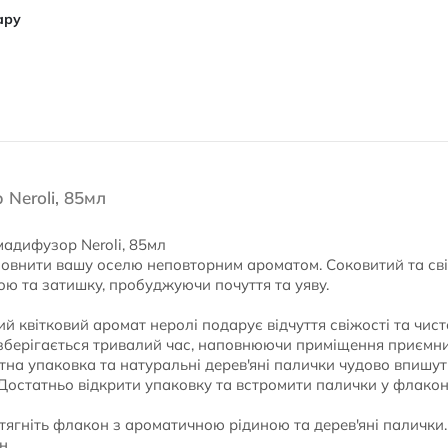
ару
Neroli, 85мл
адифузор Neroli, 85мл
овнити вашу оселю неповторним ароматом. Соковитий та св
ю та затишку, пробуджуючи почуття та уяву.
 квітковий аромат неролі подарує відчуття свіжості та чист
зберігається тривалий час, наповнюючи приміщення приємн
на упаковка та натуральні дерев'яні палички чудово впишуть
Достатньо відкрити упаковку та встромити палички у флако
тягніть флакон з ароматичною рідиною та дерев'яні палички.
н.