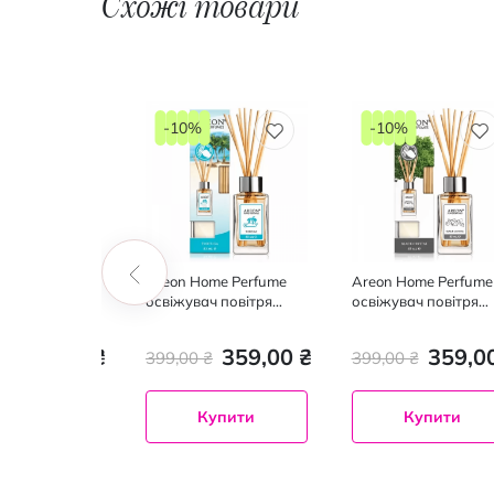
Схожі товари
-10%
-10%
ome Perfume
Areon Home Perfume
Areon Home Perfume
ч повітря
освіжувач повітря
освіжувач повітря
m 85мл
Tortuga 85мл
Black Crystal 85мл
440,00 ₴
359,00 ₴
359,0
₴
399,00 ₴
399,00 ₴
Купити
Купити
Купити