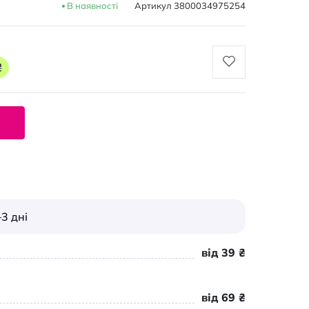
В наявності
Артикул
3800034975254
₴
3 дні
від 39 ₴
від 69 ₴