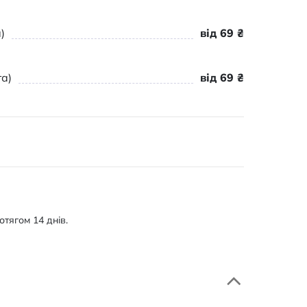
)
від 69 ₴
а)
від 69 ₴
тягом 14 днів.