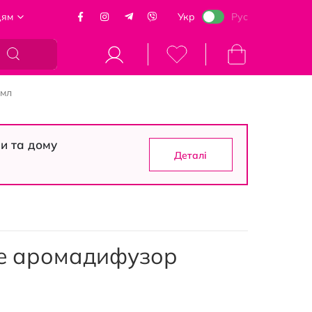
цям
Укр
Рус
Кошик
5мл
си та дому
Деталі
me аромадифузор