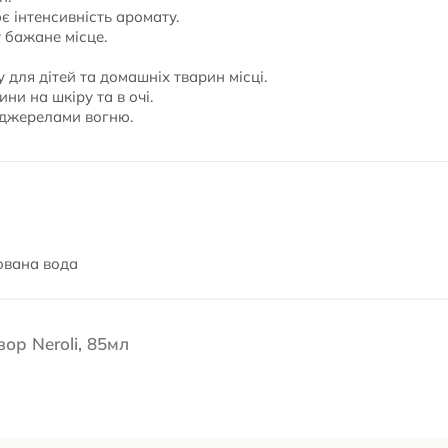
є інтенсивність аромату.
 бажане місце.
 для дітей та домашніх тварин місці.
ни на шкіру та в очі.
 джерелами вогню.
ьована вода
р Neroli, 85мл