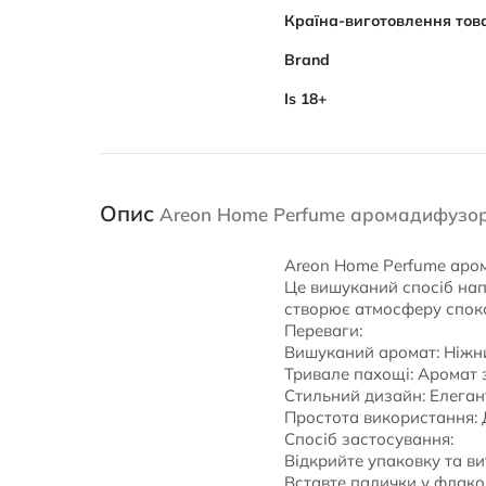
Характеристики
Країна-виготовлення тов
Brand
Is 18+
Опис
Areon Home Perfume аромадифузор 
Areon Home Perfume аром
Це вишуканий спосіб нап
створює атмосферу споко
Переваги:
Вишуканий аромат: Ніжний
Тривале пахощі: Аромат 
Стильний дизайн: Елегант
Простота використання: 
Спосіб застосування:
Відкрийте упаковку та ви
Вставте палички у флако