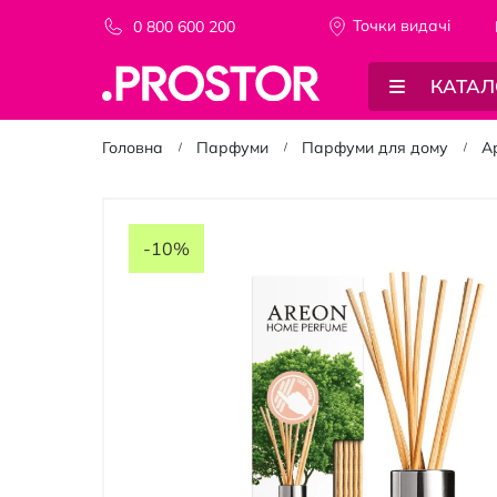
Точки видачi
0 800 600 200
КАТАЛ
Головна
Парфуми
Парфуми для дому
А
Перейти
до
-10%
кінця
галереї
зображень