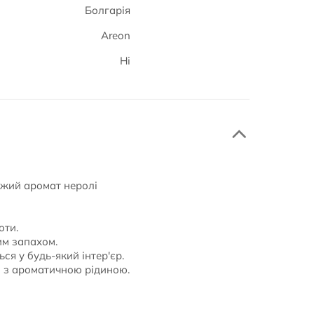
Болгарія
Areon
Ні
іжий аромат неролі
оти.
им запахом.
ся у будь-який інтер'єр.
н з ароматичною рідиною.