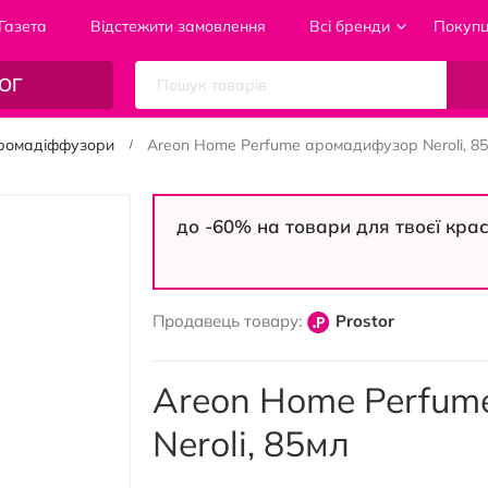
Газета
Відстежити замовлення
Всі бренди
Покуп
ОГ
ромадіффузори
Areon Home Perfume аромадифузор Neroli, 8
до -60% на товари для твоєї кра
Продавець товару:
Prostor
Areon Home Perfu
Neroli, 85мл