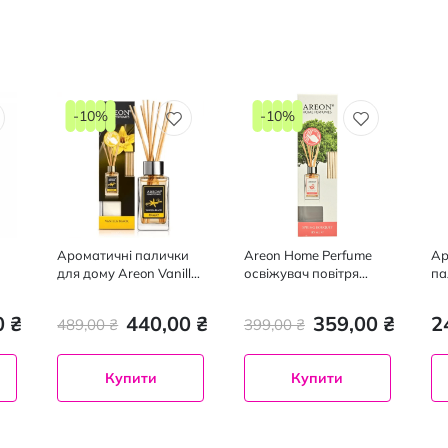
-10%
-10%
Ароматичні палички
Areon Home Perfume
Ар
для дому Areon Vanilla
освіжувач повітря
па
Black, 85мл
Spring Bouquet 85мл
Ma
мл
0 ₴
440,00 ₴
359,00 ₴
2
489,00 ₴
399,00 ₴
Купити
Купити