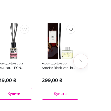
омадифузор з
Аромадифузор
Аромадифузо
личками EON
Sabrise Black Vanilla
ultimate black 
gnolia Infusion 100
Чорна ваніль 85 мл
100 мл
49,00 ₴
299,00 ₴
370,00 ₴
Купити
Купити
Купит