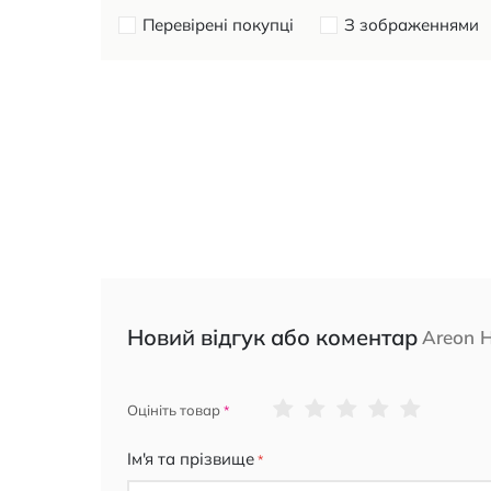
Перевірені покупці
З зображеннями
Новий відгук або коментар
Areon 
1
2
3
4
5
Оцініть товар
star
stars
stars
stars
stars
Ім'я та прізвище