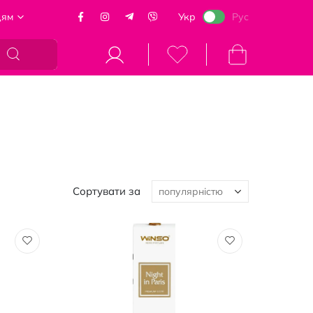
цям
Укр
Рус
Кошик
Сортувати за