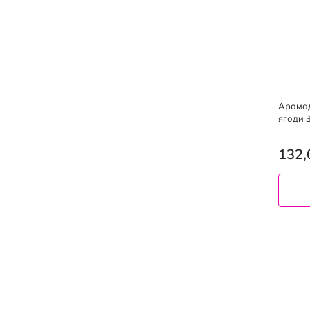
Аромад
ягоди 
132,