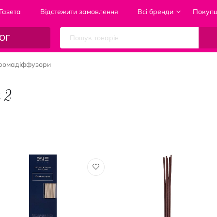
Газета
Відстежити замовлення
Всі бренди
Покуп
ОГ
ромадіффузори
 2