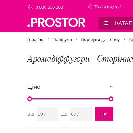
Точки видачi
0 800 600 200
КАТАЛ
Головна
Парфуми
Парфуми для дому
А
Аромадіффузори - Сторінка
Ціна
Від
До
Ok