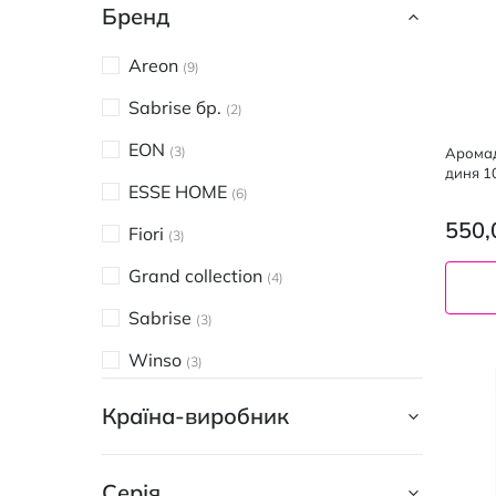
Бренд
Areon
9
Sabrise бр.
2
EON
3
Арома
диня 1
ESSE HOME
6
550,
Fiori
3
Grand collection
4
Sabrise
3
Winso
3
GORDANO PARFUMS
3
Країна-виробник
REVERS
7
Серія