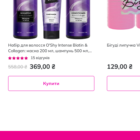
Набір для волосся O'Shy Intense Biotin &
Бiгудi липучка Vi
Collagen: маска 200 мл, шампунь 500 мл,
кондиціонер 500 мл
Рейтинг:
15
відгуків
93%
369,00 ₴
129,00 ₴
558,00 ₴
Купити