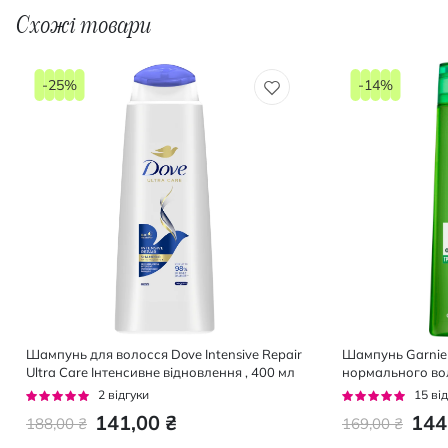
Схожі товари
-25%
-14%
Шампунь для волосся Dove Intensive Repair
Шампунь Garnier 
Ultra Care Інтенсивне відновлення , 400 мл
нормального вол
жирності 400 мл
Рейтинг:
Рейтинг:
2
відгуки
15
від
100%
93%
141,00 ₴
144
188,00 ₴
169,00 ₴