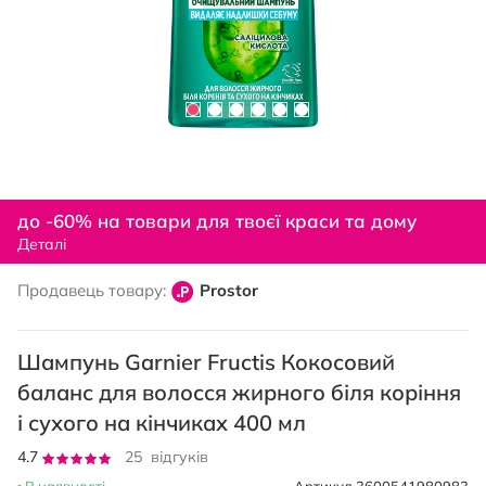
Перейти
до
до -60% на товари для твоєї краси та дому
початку
Деталі
галереї
зображень
Продавець товару:
Prostor
Шампунь Garnier Fructis Кокосовий
баланс для волосся жирного біля коріння
і сухого на кінчиках 400 мл
Рейтинг:
4.7
25
відгуків
94
100
% of