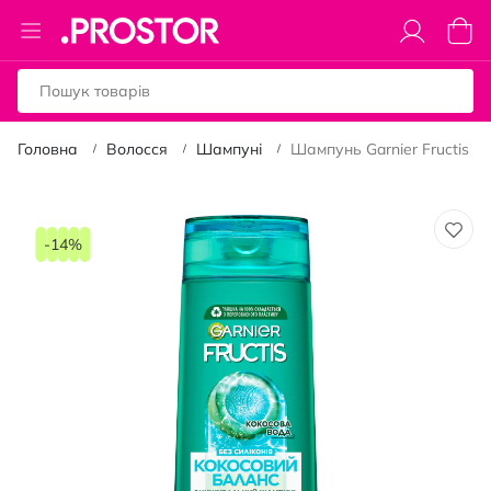
Toggle
Коши
Nav
Головна
Волосся
Шампуні
Шампунь Garnier Fructis К
Перейти
до
-14%
кінця
галереї
зображень