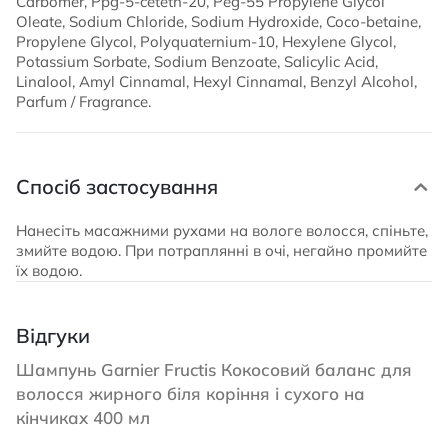
Carbomer, Ppg-5-ceteth-20, Peg-55 Propylene Glycol
Oleate, Sodium Chloride, Sodium Hydroxide, Coco-betaine,
Propylene Glycol, Polyquaternium-10, Hexylene Glycol,
Potassium Sorbate, Sodium Benzoate, Salicylic Acid,
Linalool, Amyl Cinnamal, Hexyl Cinnamal, Benzyl Alcohol,
Parfum / Fragrance.
Спосіб застосування
Нанесіть масажними рухами на вологе волосся, спіньте,
змийте водою. При потраплянні в очі, негайно промийте
їх водою.
Відгуки
Шампунь Garnier Fructis Кокосовий баланс для
волосся жирного біля коріння і сухого на
кінчиках 400 мл