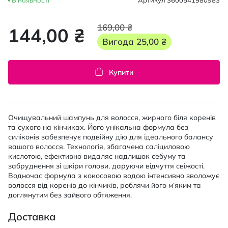
В наявності
Артикул
3600541980983
169,00 ₴
144,00 ₴
Вигода
25,00 ₴
Купити
Очищувальний шампунь для волосся, жирного біля коренів
та сухого на кінчиках. Його унікальна формула без
силіконів забезпечує подвійну дію для ідеального балансу
вашого волосся. Технологія, збагачена саліциловою
кислотою, ефективно видаляє надлишок себуму та
забруднення зі шкіри голови, даруючи відчуття свіжості.
Водночас формула з кокосовою водою інтенсивно зволожує
волосся від коренів до кінчиків, роблячи його м’яким та
доглянутим без зайвого обтяження.
Доставка