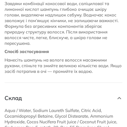
Завдяки комбінації кокосової води, саліцилової та
лимонної кислот шампунь глибоко очищає шкіру
голови, видаляючи надлишок себуму. Водночас кокос
зволожує і пом’якшує кінчики, не залишаючи важкості.
Формула без агресивних компонентів зберігає
природну структуру волосся. Після використання
волосся чисте, легке, блискуче, а шкіра голови не
пересушена.
Спосіб застосування
Нанесіть шампунь на вологе волосся масажними
рухами, спіньте та змийте великою кількістю води. Якщо
засіб потрапив в очі — промийте їх водою.
Склад
Aqua / Water, Sodium Laureth Sulfate, Citric Acid,
Cocamidopropyl Betaine, Glycol Distearate, Ammonium
Hydroxide, Cocos Nucifera Fruit Juice / Coconut Fruit Juice,