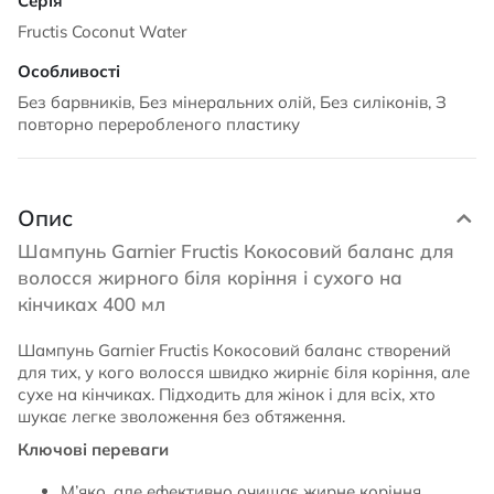
Fructis Coconut Water
Без барвників, Без мінеральних олій, Без силіконів, З
повторно переробленого пластику
Опис
Шампунь Garnier Fructis Кокосовий баланс для
волосся жирного біля коріння і сухого на
кінчиках 400 мл
Шампунь Garnier Fructis Кокосовий баланс створений
для тих, у кого волосся швидко жирніє біля коріння, але
сухе на кінчиках. Підходить для жінок і для всіх, хто
шукає легке зволоження без обтяження.
Ключові переваги
М’яко, але ефективно очищає жирне коріння