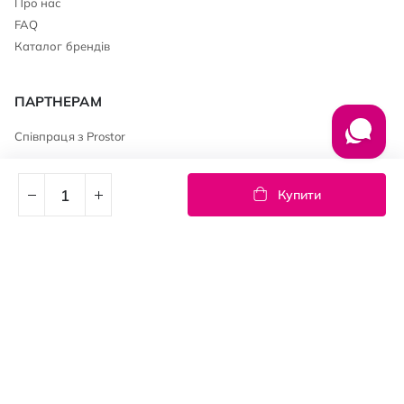
Про нас
FAQ
Каталог брендів
ПАРТНЕРАМ
Співпраця з Prostor
КОНТАКТНА ІНФОРМАЦІЯ
Купити
0 800 600 200
+38 (067) 690 00 85
club@prostor.ua
АДРЕСА
ТОВ «НУМІС» 49106, м. Дніпро,
б-р. Слави, 7К тел.: (056) 376 79 61
office@prostor.ua