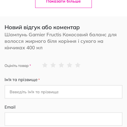
Показати більше
Новий відгук або коментар
Шампунь Garnier Fructis Кокосовий баланс для
волосся жирного біля коріння і сухого на
кінчиках 400 мл
1
2
3
4
5
Оцініть товар
star
stars
stars
stars
stars
Ім'я та прізвище
Email