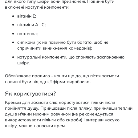
для якого типу шкіри вони призначені. Повинні бути
включені наступні компоненти:
вітамін Е;
вітаміни А і С;
пантенол;
силікони (їх не повинно бути багато, щоб не
спричинити виникнення камедонів);
натуральні компоненти, що сприяють заспокоєнню
шкіри.
Обов'язкове правило - кошти що до, що після засмаги
повинні бути від однієї фірми-виробника.
Як користуватися?
Кремом для засмаги слід користуватися тільки після
прийняття душу. Прийшовши після пляжу, прийнявши теплий
душ з м'яким миючим розчином (не рекомендується
використовувати пілінги або скраби) і витерши насухо
шкіру, можна наносити крем.