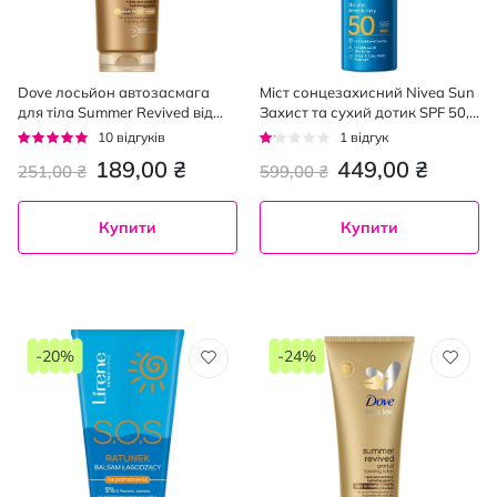
Dove лосьйон автозасмага
Міст сонцезахисний Nivea Sun
для тіла Summer Revived від
Захист та сухий дотик SPF 50,
середнього до темного, 200мл
200 мл
Рейтинг:
Рейтинг:
10
відгуків
1
відгук
96%
20%
189,00 ₴
449,00 ₴
251,00 ₴
599,00 ₴
Купити
Купити
-20%
-24%