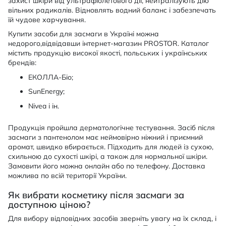
захист шкіри від ультрафіолетового дії, нейтралізують дію
вільних радикалів. Відновлять водний баланс і забезпечать
їй чудове харчування.
Купити засоби для засмаги в Україні можна
недорого,відвідавши інтернет-магазин PROSTOR. Каталог
містить продукцію високої якості, польських і українських
брендів:
ЕКОЛЛА-Біо;
SunEnergy;
Nivea і ін.
Продукція пройшла дерматологічне тестування. Засіб після
засмаги з пантенолом має неймовірно ніжний і приємний
аромат, швидко вбирається. Підходить для людей із сухою,
схильною до сухості шкірі, а також для нормальної шкіри.
Замовити його можна онлайн або по телефону. Доставка
можлива по всій території України.
Як вибрати косметику після засмаги за
доступною ціною?
Для вибору відповідних засобів зверніть увагу на їх склад, і