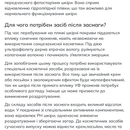
передчасного фотостаріння шкіри. Воно сприяє
відновленню гідроліпідної плівки, що так важливо для
нормального функціонування шкіри.
Для чого потрібен засіб після засмаги?
Під час перебування на пляжі шкірні покриви піддаються
впливу сонячних променів, навіть незважаючи на
використання сонцезахисної косметики. Під дією
ультрафіолету дерма втрачає вологу, руйнуються
колагенові волокна і починають з'являтися зморшки.
Для запобігання цьому процесу потрібно використовувати
спеціальні косметичні засоби, розраховані на їх
використання після засмаги. Все тому, що звичайний крем
або лосьйон з зволожуючим ефектом буде малоефективний,
так як шкіра після прямого впливу УФ променів потребує
особливого догляду. Інакше це може призвести до
виникнення роздратування.
До складу засобів після засмаги входить великий відсоток
води. У поєднанні зі спеціальними активними компонентами,
вона відновлює PH шкіри, одночасно знімаючи
роздратування і зберігаючи загар. До косметичних засобів
сучасного випуску можна віднести: крем,лосьйон, масло та