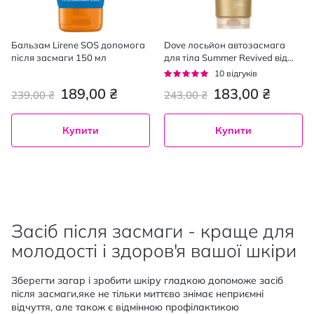
Бальзам Lirene SOS допомога
Dove лосьйон автозасмага
після засмаги 150 мл
для тіла Summer Revived від
світлого до середнього, 200мл
Рейтинг:
10
відгуків
92%
189,00 ₴
183,00 ₴
239,00 ₴
243,00 ₴
Купити
Купити
Засіб після засмаги - краще для
молодості і здоров'я вашої шкіри
Зберегти загар і зробити шкіру гладкою допоможе засіб
після засмаги,яке не тільки миттєво знімає неприємні
відчуття, але також є відмінною профілактикою