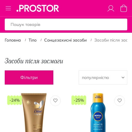
Toggle
Коши
Nav
Головна
Тіло
Сонцезахисні засоби
Засоби після засм
Засоби після засмаги
Фільтри
-24%
-25%