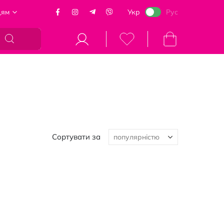
цям
Укр
Рус
Кошик
Сортувати за