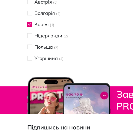
Австрія
5
Болгарія
4
Корея
1
Нідерланди
2
Польща
7
Угорщина
4
Україна
10
Чехія
6
Зав
PR
Підпишись на новини