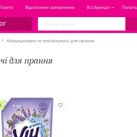
Газета
Відстежити замовлення
Всі бренди
Покуп
ОГ
Кондиціонери та ополіскувачі для прання
чі для прання
%