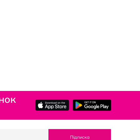
нок
Підписка