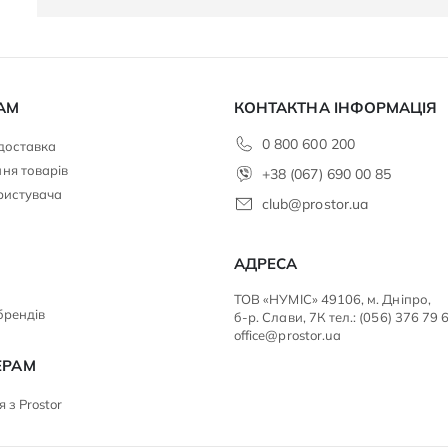
АМ
КОНТАКТНА ІНФОРМАЦІЯ
0 800 600 200
 доставка
ня товарів
+38 (067) 690 00 85
ристувача
club@prostor.ua
АДРЕСА
ТОВ «НУМІС» 49106, м. Дніпро,
брендів
б-р. Слави, 7К тел.: (056) 376 79 
office@prostor.ua
ЕРАМ
 з Prostor