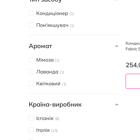
Кондиціонер
1
Пом'якшувач
1
Кондиц
Аромат
Fabric 
Мімоза
1
254,
Лаванда
1
Квітковий
1
2.1 л
Країна-виробник
Іспанія
6
Італія
13