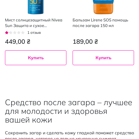
Мист солнцезащитный Nivea
Бальзам Lirene SOS помощь
Sun Защита и сухое
после загара 150 мл
прикосновение SPF 50, 200 мл
Рейтинг:
1
отзыв
20%
449,00 ₴
189,00 ₴
Купить
Купить
Средство после загара – лучшее
для молодости и здоровья
вашей кожи
Сохранить загар и сделать кожу гладкой поможет средство
после загара, которое не только мгновенно снимает