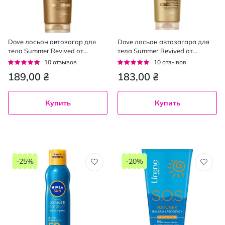
Dove лосьон автозагар для
Dove лосьон автозагара для
тела Summer Revived от
тела Summer Revived от
середняка до темного, 200мл
светлого до среднего, 200мл
Рейтинг:
Рейтинг:
10
отзывов
10
отзывов
96%
92%
189,00 ₴
183,00 ₴
Купить
Купить
-25%
-20%