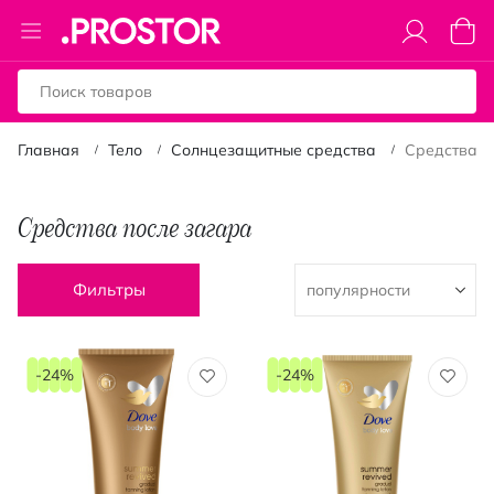
Toggle
Моя к
Nav
Главная
Тело
Солнцезащитные средства
Средства п
Средства после загара
Фильтры
-24%
-24%