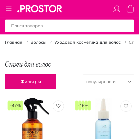
Toggle
Моя к
Nav
Главная
Волосы
Уходовая косметика для волос
Спре
Спреи для волос
Фильтры
-47%
-16%