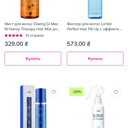
Мист для волос Daeng Gi Meo
Филлер для волос La'dor
Ri Honey Therapy Hair Mist для
Perfect Hair Fill-Up с эффектом
увлажнения волос 250 мл
ламинирования 150 мл
Рейтинг:
15
отзывов
91%
329,00 ₴
573,00 ₴
Купить
Купить
-28%