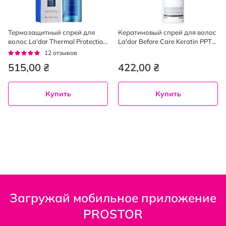
Термозащитный спрей для
Кератиновый спрей для волос
волос La'dor Thermal Protection
La'dor Before Care Keratin PPT
Spray 100 мл
150 мл
Рейтинг:
12
отзывов
92%
515,00 ₴
422,00 ₴
Купить
Купить
Загружай мобильное приложение
PROSTOR