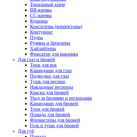
Тональный крем
BB-кремы
CC-кремы
Кушоны
Консилеры (корректоры)
Контуринг
Пудра
Румяна и бронзеры
Хайлайтеры
Фиксатор для макияжа
Для глаз и бровей
Тени для век
Карандаши для глаз
Подводки для глаз
Тушь для ресниц
Накладные ресницы
Краска для бровей
Уход за бровями и ресницами
Карандаши для бровей
Тени для бровей
Помада для бровей
Фломастеры для бровей
Гель и тушь для бровей
Для губ
Помада