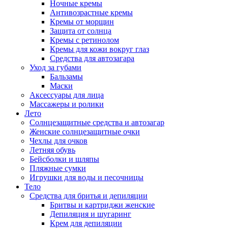
Ночные кремы
Антивозрастные кремы
Кремы от морщин
Защита от солнца
Кремы с ретинолом
Кремы для кожи вокруг глаз
Средства для автозагара
Уход за губами
Бальзамы
Маски
Аксессуары для лица
Массажеры и ролики
Лето
Солнцезащитные средства и автозагар
Женские солнцезащитные очки
Чехлы для очков
Летняя обувь
Бейсболки и шляпы
Пляжные сумки
Игрушки для воды и песочницы
Тело
Средства для бритья и депиляции
Бритвы и картриджи женские
Депиляция и шугаринг
Крем для депиляции