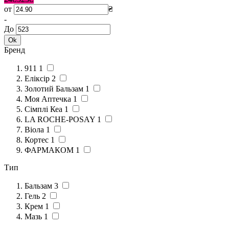
от
₴
-
До
Ok
Бренд
911
1
Еліксір
2
Золотий Бальзам
1
Моя Аптечка
1
Сімплі Кеа
1
LA ROCHE-POSAY
1
Віола
1
Кортес
1
ФАРМАКОМ
1
Тип
Бальзам
3
Гель
2
Крем
1
Мазь
1