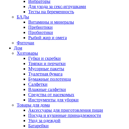
Вибраторы
Для ухода за секс-игрушками
Тесты на беременность
БАДы
Витамины и минералы
Пребиотики
Пробиотики
Рыбий жир и омега
Фиточаи
Дом
Хозтовары
Губки и скребки
Тряпки и перчатки
Мусорные пакеты
Туалетная бумага
Бумажные полотенца
Салфетки
Влажные салфетки
Средства от насекомых
Инструменты для уборки
Товары для дома
Аксессуары для приготовления пищи
Посуда и кухонные принадлежности
Уход за одеждой
Батарейки