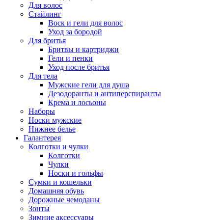
Для волос
Стайлинг
Воск и гели для волос
Уход за бородой
Для бритья
Бритвы и картриджи
Гели и пенки
Уход после бритья
Для тела
Мужские гели для душа
Дезодоранты и антиперспиранты
Крема и лосьоны
Наборы
Носки мужские
Нижнее белье
Галантерея
Колготки и чулки
Колготки
Чулки
Носки и гольфы
Сумки и кошельки
Домашняя обувь
Дорожные чемоданы
Зонты
Зимние аксессуары