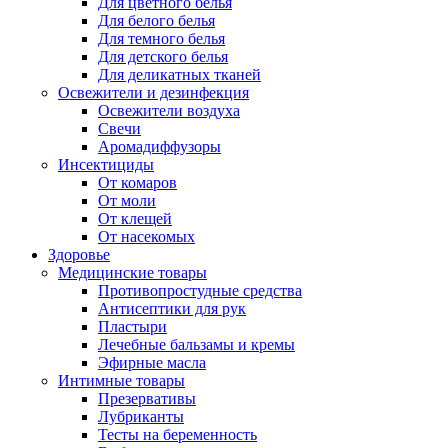
Для цветного белья
Для белого белья
Для темного белья
Для детского белья
Для деликатных тканей
Освежители и дезинфекция
Освежители воздуха
Свечи
Аромадиффузоры
Инсектициды
От комаров
От моли
От клещей
От насекомых
Здоровье
Медицинские товары
Противопростудные средства
Антисептики для рук
Пластыри
Лечебные бальзамы и кремы
Эфирные масла
Интимные товары
Презервативы
Лубриканты
Тесты на беременность