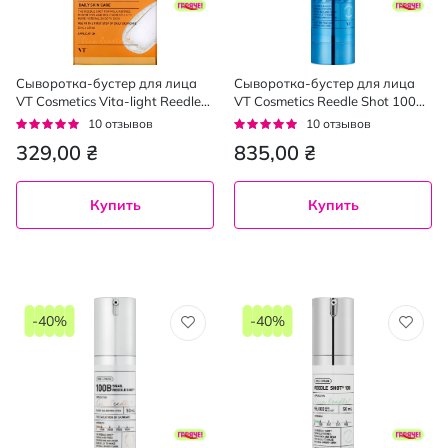
Сыворотка-бустер для лица
Сыворотка-бустер для лица
VT Cosmetics Vita-light Reedle
VT Cosmetics Reedle Shot 100hL
Shot 100 ночная с витамином
с микроиглами и
Рейтинг:
Рейтинг:
10
отзывов
10
отзывов
С и микроголками 2 мл x 10
гиалуроновой кислотой 50 мл
92%
92%
329,00 ₴
835,00 ₴
шт.
Купить
Купить
-40%
-40%