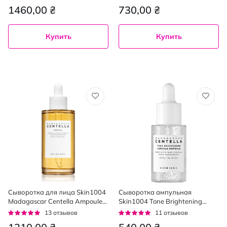
пробиотиками 95 мл
центеллы 50 мл
92%
92%
1460,00 ₴
730,00 ₴
Купить
Купить
Сыворотка для лица Skin1004
Сыворотка ампульная
Madagascar Centella Ampoule
Skin1004 Tone Brightening
ампульная с экстрактом
Capsule Ampoule с экстрактом
Рейтинг:
Рейтинг:
13
отзывов
11
отзывов
центели азиатской 100 мл
центеллы 30 мл
95%
95%