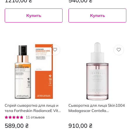
1210,00 ₴
540,00 ₴
Купить
Купить
Спрей сыворотка для лица и
Сыворотка для лица Skin1004
тела Fortheskin RadianceE Vita
Madagascar Centella
Face & Body Mist Serum 110 мл
Poremizing Fresh Ampoule
Рейтинг:
11
отзывов
ампульная 30 мл
95%
589,00 ₴
910,00 ₴