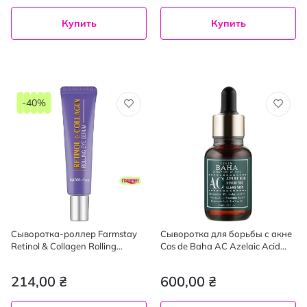
Купить
Купить
-40%
Сыворотка-роллер Farmstay
Сыворотка для борьбы с акне
Retinol & Collagen Rolling
Cos de Baha AC Azelaic Acid
Eyeserum для кожи вокруг
Hinokitiol Clear Skin Serum 30
глаз 25 мл
мл
214,00 ₴
600,00 ₴