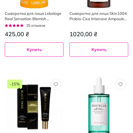
Сыворотка для лица Lebelage
Сыворотка для лица Skin1004
Real Sensation Blemish
Probio-Cica Intensive Ampoule
ампульная против пигментных
восстанавливающая 50 мл
Рейтинг:
25
отзывов
пятен 30 мл
95%
425,00 ₴
1020,00 ₴
Купить
Купить
-15%