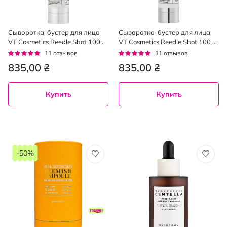
Сыворотка-бустер для лица
Сыворотка-бустер для лица
VT Cosmetics Reedle Shot 100B
VT Cosmetics Reedle Shot 100 с
с микроиглами и муцином
микроиглами и экстрактом
Рейтинг:
Рейтинг:
11
отзывов
11
отзывов
улитки 50 мл
центеллы 50 мл
96%
95%
835,00 ₴
835,00 ₴
Купить
Купить
-50%