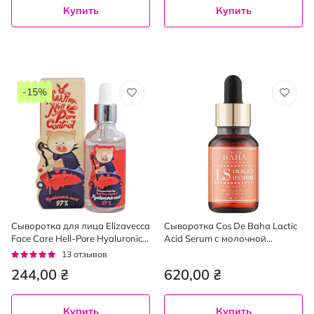
Купить
Купить
-15%
Сыворотка для лица Elizavecca
Сыворотка Cos De Baha Lactic
Face Care Hell-Pore Hyaluronic
Acid Serum с молочной
Acid 97% с гиалуроновой
кислотой для лица 12,5%, 30
Рейтинг:
13
отзывов
кислотой 50 мл
мл
95%
244,00 ₴
620,00 ₴
Купить
Купить