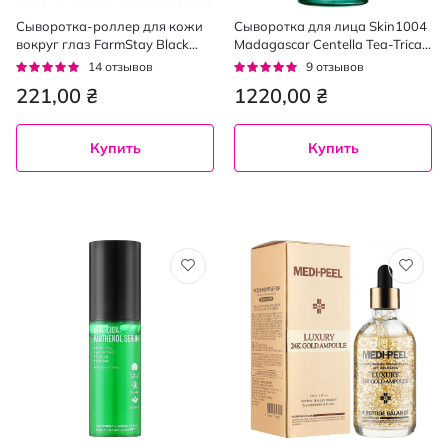
Сыворотка-роллер для кожи
Сыворотка для лица Skin1004
вокруг глаз FarmStay Black
Madagascar Centella Tea-Trica
Snail, 25мл
Relief Ampoule с центеллой и
Рейтинг:
Рейтинг:
14
отзывов
9
отзывов
чайным деревом 100 мл
96%
96%
221,00 ₴
1220,00 ₴
Купить
Купить