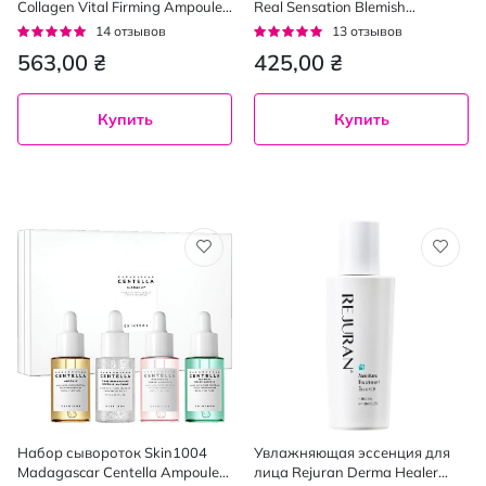
Collagen Vital Firming Ampoule
Real Sensation Blemish
с коллагеном 100 мл
ампульная для сужения пор
Рейтинг:
Рейтинг:
14
отзывов
13
отзывов
30 мл
93%
95%
563,00 ₴
425,00 ₴
Купить
Купить
Набор сывороток Skin1004
Увлажняющая эссенция для
Madagascar Centella Ampoule
лица Rejuran Derma Healer