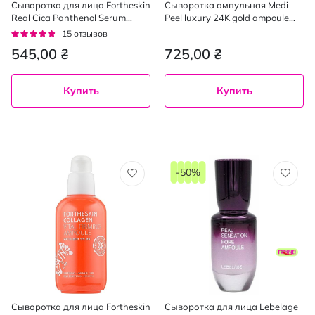
Сыворотка для лица Fortheskin
Сыворотка ампульная Medi-
Real Cica Panthenol Serum
Peel luxury 24K gold ampoule
успокаивающая, 50 мл
укрепляющая с золотом 100
Рейтинг:
15
отзывов
мл
91%
545,00 ₴
725,00 ₴
Купить
Купить
-50%
Сыворотка для лица Fortheskin
Сыворотка для лица Lebelage