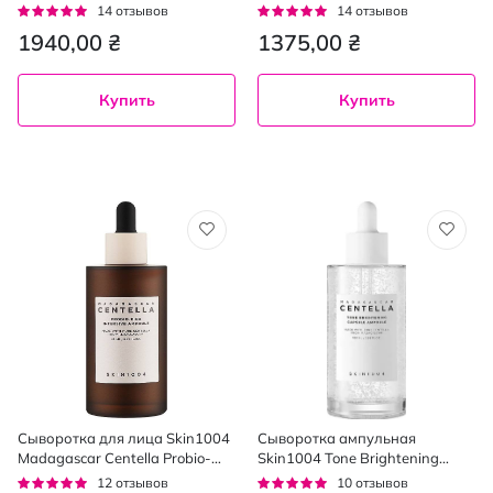
Kit 4 шт. x 30 мл
Treatment Essence 70 г
Рейтинг:
Рейтинг:
14
отзывов
14
отзывов
93%
96%
1940,00 ₴
1375,00 ₴
Купить
Купить
Сыворотка для лица Skin1004
Сыворотка ампульная
Madagascar Centella Probio-
Skin1004 Tone Brightening
Cica Intensive Ampoule с
Capsule Ampoule с экстрактом
Рейтинг:
Рейтинг:
12
отзывов
10
отзывов