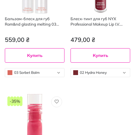
Бальзам-блеск для губ
Блеск-тинт для губ NYX
Rom&nd glasting melting 03
Professional Makeup Lip I.V.
sorbet balm 3.5 г
Hydrating Lip Gloss Stain 02
Hydra Honey 5 мл
559,00 ₴
479,00 ₴
Купить
Купить
03 Sorbet Balm
02 Hydra Honey
-35%