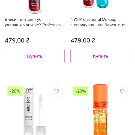
Блеск-тинт для губ
NYX Professional Makeup
увлажняющий NYX Professional
зволожувальний блиск-тінт д/
Makeup IV Lip Serum 10, 5 мл
губ IV Lip Serum 11, 5 мл
479,00 ₴
479,00 ₴
Купить
Купить
-20%
-20%