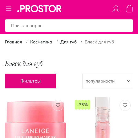
Toggle
Моя к
Nav
Главная
Косметика
Для губ
Блеск для губ
Блеск для губ
Фильтры
-35%