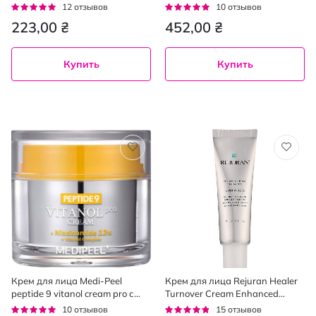
и сливой Skin Fiction 50 мл
против морщин 40 мл
Рейтинг:
Рейтинг:
12
отзывов
10
отзывов
93%
92%
223,00 ₴
452,00 ₴
Купить
Купить
Крем для лица Medi-Peel
Крем для лица Rejuran Healer
peptide 9 vitanol cream pro с
Turnover Cream Enhanced
пептидами и витанолом 50 мл
восстанавливающий 50 мл
Рейтинг:
Рейтинг:
10
отзывов
15
отзывов