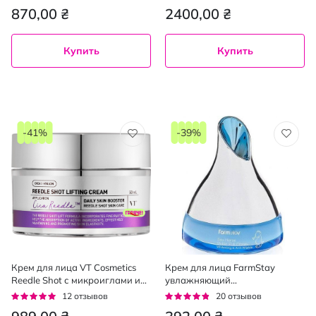
92%
91%
870,00 ₴
2400,00 ₴
Купить
Купить
-41%
-39%
Крем для лица VT Cosmetics
Крем для лица FarmStay
Reedle Shot с микроиглами и
увлажняющий
эффектом лифтинга 50 мл
антивозрастной с экстрактом
Рейтинг:
Рейтинг:
12
отзывов
20
отзывов
морского конька 50 мл
92%
91%