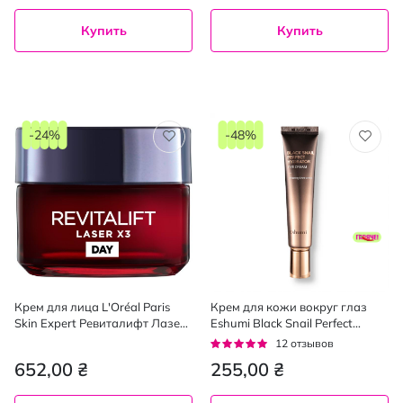
Купить
Купить
-24%
-48%
Крем для лица L'Oréal Paris
Крем для кожи вокруг глаз
Skin Expert Ревиталифт Лазер
Eshumi Black Snail Perfect
Х3 для всех типов кожи
Hydrator 40 мл
Рейтинг:
12
отзывов
дневной 50 мл
95%
652,00 ₴
255,00 ₴