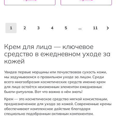
Страница
You're currently reading page
Страница
Страница
Страница
Страница
Страница
Стр
Сле
1
2
3
4
5
...
11
Крем для лица — ключевое
средство в ежедневном уходе за
кожей
Увидев первые морщины или почувствовав сухость кожи,
мы задумываемся о правильном уходе за лицом. Среди
всего многообразия косметических средств именно крем
для лица остаётся неизменным элементом ежедневных
бьюти-ритуалов. Вот что важно о нём знать!
Крем — это косметическое средство мягкой консистенции,
предназначенное для ухода за кожей. Современные кремы
обеспечивают комплексное действие благодаря
специально подобранным активным компонентам.