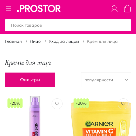
Toggle
Моя к
Nav
Главная
Лицо
Уход за лицом
Крем для лица
Кремы для лица
Фильтры
-25%
-20%