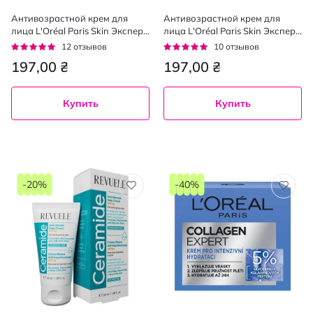
Антивозрастной крем для
Антивозрастной крем для
лица L'Oréal Paris Skin Эксперт
лица L'Oréal Paris Skin Эксперт
45+ ночной 50 мл
45+ дневной 50 мл
Рейтинг:
Рейтинг:
12
отзывов
10
отзывов
92%
92%
197,00 ₴
197,00 ₴
Купить
Купить
-20%
-40%