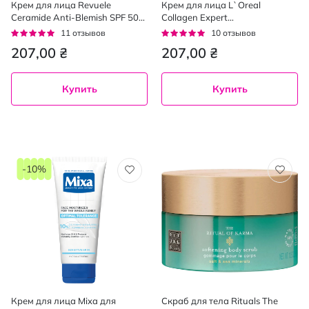
Крем для лица Revuele
Крем для лица L`Oreal
Ceramide Anti-Blemish SPF 50
Collagen Expert
дневной против пигментных
антивозрастной 50 мл
Рейтинг:
Рейтинг:
11
отзывов
10
отзывов
пятен 50 мл
93%
92%
207,00 ₴
207,00 ₴
Купить
Купить
-10%
Крем для лица Mixa для
Скраб для тела Rituals The