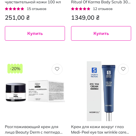
чувствительной кожи 100 мл
Ritual Of Karma Body Scrub 300
г
Рейтинг:
Рейтинг:
15
отзывов
12
отзывов
93%
92%
251,00 ₴
1349,00 ₴
Купить
Купить
-20%
Разглаживающий крем для
Крем для кожи вокруг глаз
лица Beauty Derm с пептидами
Medi-Peel eye tox wrinkle care