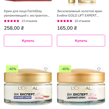
Крем для лица FarmStay
Эксклюзивный золотой крем
увлажняющий с экстрактом
Eveline GOLD LIFT EXPERT
улитки 50 мл
против морщин, для контура
Рейтинг:
Рейтинг:
13
отзывов
10
отзывов
глаз 15 мл
92%
92%
258,00 ₴
165,00 ₴
Купить
Купить
-40%
-40%