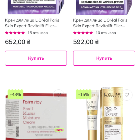
Крем для лица L'Oréal Paris
Крем для лица L'Oréal Paris
Skin Expert Revitalift Filler
Skin Expert Revitalift Filler
Восстановитель объема
глубокое восстановление
Рейтинг:
Рейтинг:
15
отзывов
10
отзывов
дневной 40+, 50 мл
дневной 40+ SPF 50, 50 мл
93%
92%
652,00 ₴
592,00 ₴
Купить
Купить
-43%
-15%