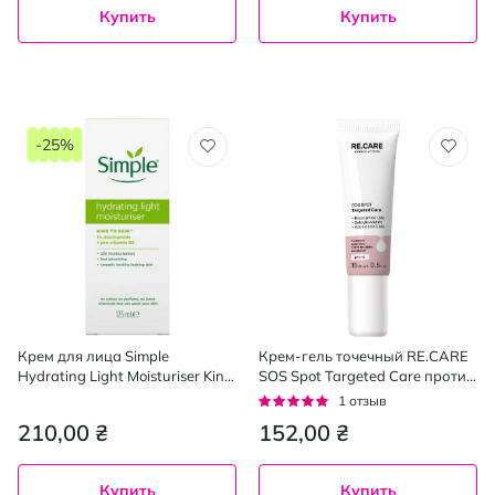
Купить
Купить
-25%
Крем для лица Simple
Крем-гель точечный RE.CARE
Hydrating Light Moisturiser Kind
SOS Spot Targeted Care против
to Skin увлажняющий легкая
высыпаний быстрого
Рейтинг:
1
отзыв
формула 125 мл
действия 15 мл
100%
210,00 ₴
152,00 ₴
Купить
Купить