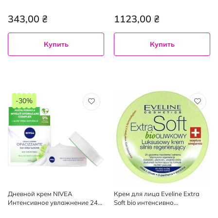
Увлажняющий Уход, дневной
Recovery Cream для
с защитой SPF 20, 50 мл
чувствительной и реактивной
343,00 ₴
1123,00 ₴
кожи 40 мл
Купить
Купить
-30%
Дневной крем NIVEA
Крем для лица Eveline Extra
Интенсивное увлажнение 24
Soft bio интенсивно
часа матирующий для жирной
восстанавливающий 200 мл