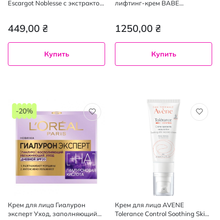
Escargot Noblesse с экстрактом
лифтинг-крем BABE
королевской улитки 50 мл
Laboratorios Healthy Aging с
DMAE SPF 30, 50 мл
449,00 ₴
1250,00 ₴
Купить
Купить
-20%
Крем для лица Гиалурон
Крем для лица AVENE
эксперт Уход, заполняющий
Tolerance Control Soothing Skin