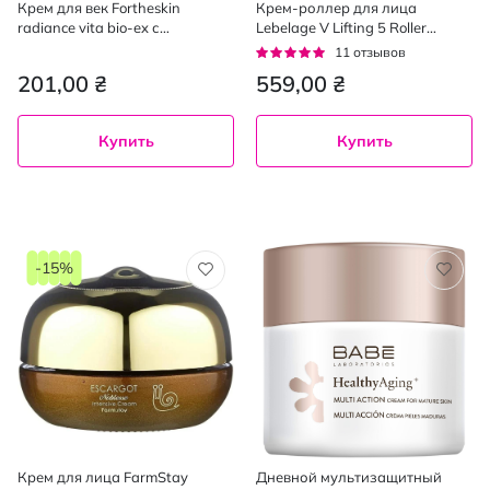
Крем для век Fortheskin
Крем-роллер для лица
radiance vita bio-ex с
Lebelage V Lifting 5 Roller
эффектом лифтинга 30 мл
лифтинг-эффект с
Рейтинг:
11
отзывов
коллагеном 120 мл
95%
201,00 ₴
559,00 ₴
Купить
Купить
-15%
Крем для лица FarmStay
Дневной мультизащитный