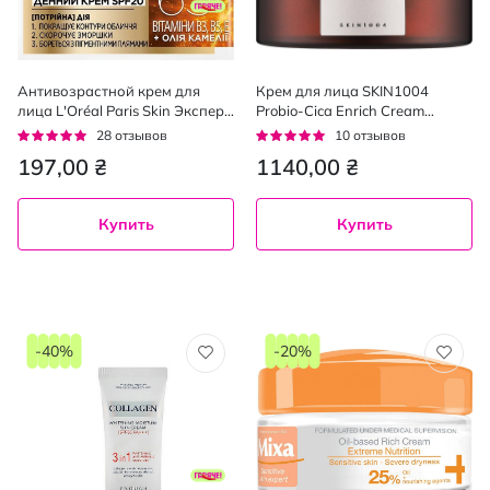
Антивозрастной крем для
Крем для лица SKIN1004
лица L'Oréal Paris Skin Эксперт
Probio-Cica Enrich Cream
65+ дневной 50 мл
восстановительный 50 мл
Рейтинг:
Рейтинг:
28
отзывов
10
отзывов
93%
94%
197,00 ₴
1140,00 ₴
Купить
Купить
-40%
-20%