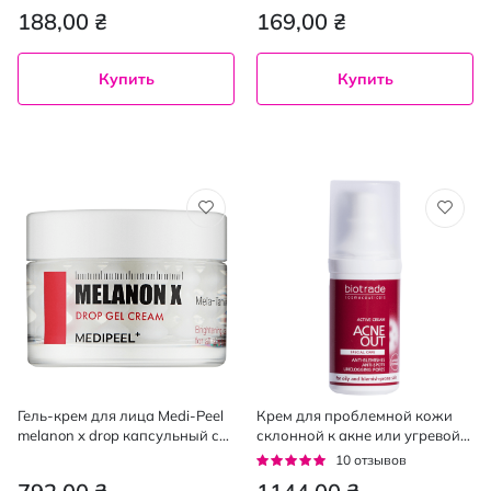
и комбинированной кожи 50
188,00 ₴
169,00 ₴
мл
Купить
Купить
Гель-крем для лица Medi-Peel
Крем для проблемной кожи
melanon x drop капсульный с
склонной к акне или угревой
ретинолом 50 г
сыпи Biotrade ACNE OUT 30 мл
Рейтинг:
10
отзывов
98%