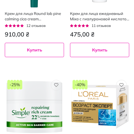
Крем для лица Round lab pine
Крем для лица ежедневный
calming cica cream
Mixa с гиалуроновой кислотой
успокаивающий с экстрактом
для сухой и чувствительной
Рейтинг:
Рейтинг:
12
отзывов
11
отзывов
сосны 50 мл
кожи SPF50, 50мл
92%
95%
910,00 ₴
475,00 ₴
Купить
Купить
-25%
-40%