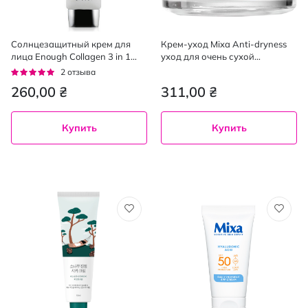
Солнцезащитный крем для
Крем-уход Mixa Anti-dryness
лица Enough Collagen 3 in 1
уход для очень сухой
Whitening Moisture Sun Сream
чувствительной кожи 50 мл
Рейтинг:
2
отзыва
SPF50/PA +++ с коллагеном 50
100%
260,00 ₴
311,00 ₴
г
Купить
Купить