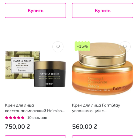
Купить
Купить
-15%
Крем для лица
Крем для лица FarmStay
восстанавливающий Heimish
увлажняющий с
Matcha Biome Intensive Repair
ниациномидом и женьшенем
Рейтинг:
10
отзывов
Cream с пробиотиками 50 мл
55 мл
96%
750,00 ₴
560,00 ₴