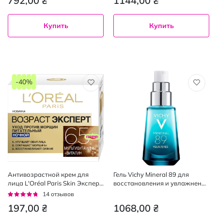
792,00 ₴
1144,00 ₴
Купить
Купить
-40%
Антивозрастной крем для
Гель Vichy Mineral 89 для
лица L'Oréal Paris Skin Эксперт
восстановления и увлажнения
65+ ночной, 50 мл
кожи вокруг глаз 15 мл
Рейтинг:
14
отзывов
90%
197,00 ₴
1068,00 ₴