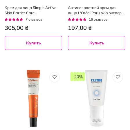
Крем для лица Simple Active
Антивозрастной крем для
Skin Barrier Care
лица L'Oréal Paris skin эксперт
восстанавливающий 50 мл
35+ дневной 50 мл
Рейтинг:
Рейтинг:
7
отзывов
16
отзывов
100%
91%
305,00 ₴
197,00 ₴
Купить
Купить
-20%