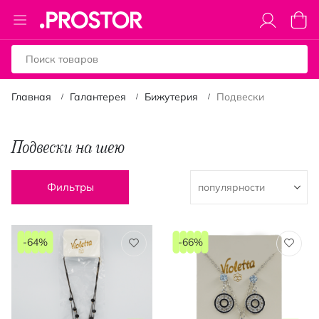
Toggle
Моя к
Nav
Главная
Галантерея
Бижутерия
Подвески
Подвески на шею
Фильтры
-64%
-66%