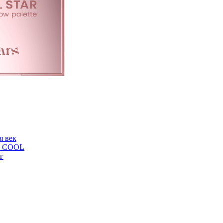
я век
ars COOL
г