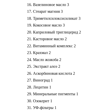
Вазелиновое масло
3
Стеарат магния
3
Триметилсилоксисиликат
3
Кокосовое масло
3
Каприловый триглицерид
2
Касторовое масло
2
Витаминный комплекс
2
Крахмал
2
Масло жожоба
2
Экстракт алоэ
2
Аскорбиновая кислота
2
Виноград
1
Лецитин
1
Минеральные пигменты
1
Озокерит
1
УФ-фільтры
1