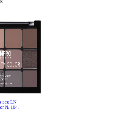
ок
я век LN
lor № 104,