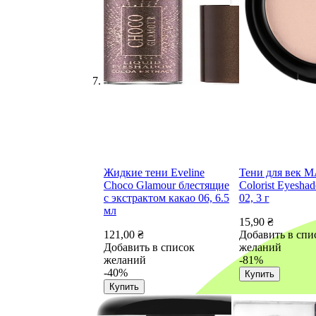
Жидкие тени Eveline
Тени для век M
Choco Glamour блестящие
Colorist Eyesha
с экстрактом какао 06, 6.5
02, 3 г
мл
15,90 ₴
121,00 ₴
Добавить в спи
Добавить в список
желаний
желаний
-81%
-40%
Купить
Купить