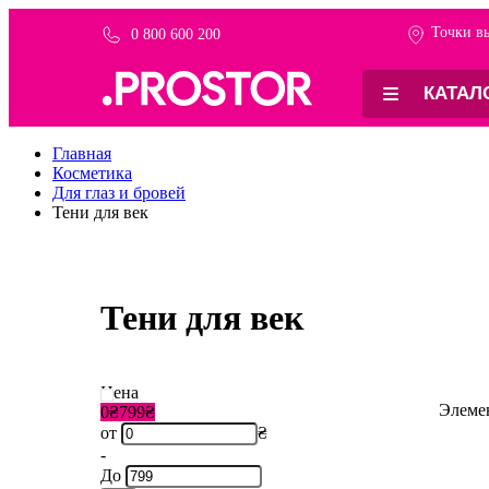
Точки в
0 800 600 200
КАТАЛ
Главная
Косметика
Для глаз и бровей
Тени для век
Тени для век
Цена
Элем
0₴
799₴
от
₴
-
До