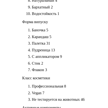
Натуральный
4
Бархатный
2
Водостойкость
1
Форма випуску
Баночка
5
Карандаш
5
Палетка
31
Пудреница
13
С аппликатором
9
Стик
2
Флакон
3
Класс косметики
Профессиональная
8
Vegan
7
Не тестируется на животных
46
Активные компоненты