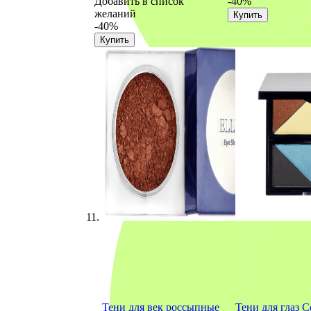
Добавить в список
-40%
желаний
Купить
-40%
Купить
Тени для век россыпные
Тени для глаз C