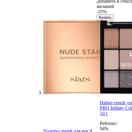
Добавить в спис
желаний
-25%
Купить
Набор теней дл
PRO Infinity Co
10 г
Рейтинг:
94%
Палетка теней для век 9