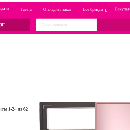
ыдачи
Покупат
Газета
Отследить заказ
Все бренды
ОГ
енты
1
-
24
из
62