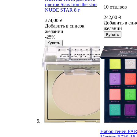
цветов Stars from the stars
10
отзывов
NUDE STAR 8 г
242,00 ₴
374,00 ₴
Добавить в спи
Добавить в список
желаний
желаний
Купить
-25%
Купить
Набор теней PA
Mystery E716, 16