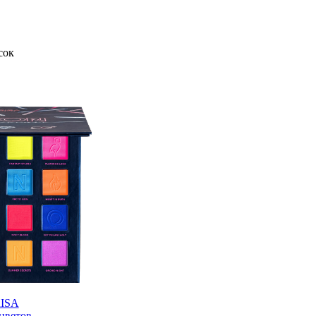
сок
RISA
 цветов