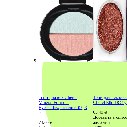
Тени для век Сherel
Тени для век ро
Mineral Formula
Cherel Еlle-18 59, 
Eyeshadow, оттенок 07, 3
63,40 ₴
г
Добавить в спис
73,60 ₴
желаний