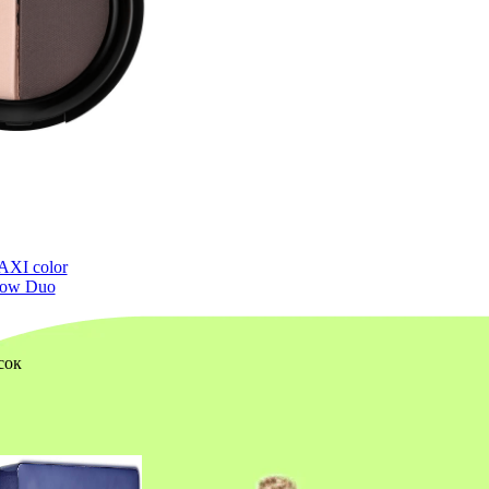
AXI color
dow Duo
сок