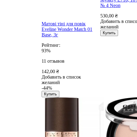
№ 4 Neon
530,00 ₴
Добавить в спис
Матові тіні для повік
желаний
Eveline Wonder Match 01
Купить
Base, 3г
Рейтинг:
93%
11
отзывов
142,00 ₴
Добавить в список
желаний
-44%
Купить