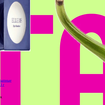
ссыпные
3 г
ок