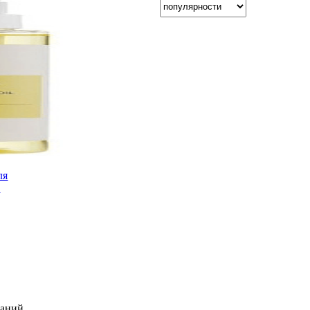
ля
K
ланий