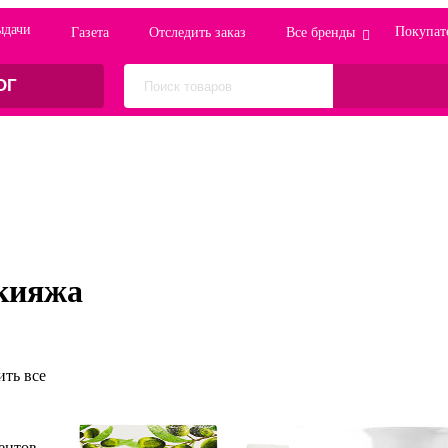
ыдачи
Покупат
Газета
Отследить заказ
Все бренды
ОГ
акияжа
ть все
ентов