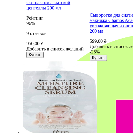
экстрактом азиатской
центеллы 200 мл
Сыворотка для сняти
Рейтинг:
макияжа Chamos Aca
96%
увлажняющая и очи
200 мл
9
отзывов
599,00 ₴
950,00 ₴
Добавить в список 
Добавить в список желаний
-25%
Купить
Купить