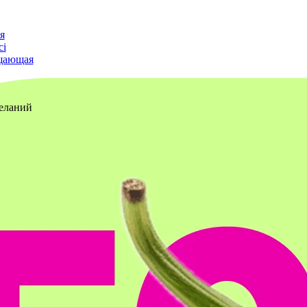
я
ci
щающая
желаний