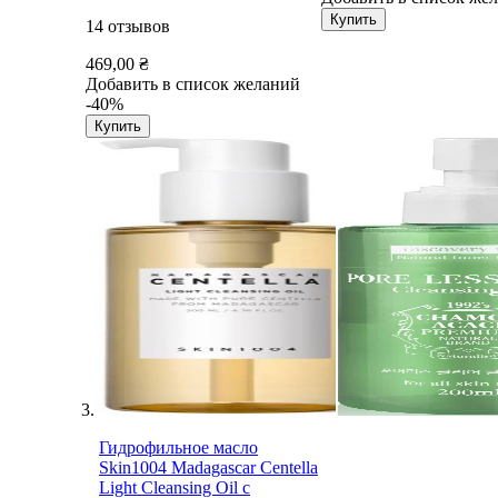
Купить
14
отзывов
469,00 ₴
Добавить в список желаний
-40%
Купить
Гидрофильное масло
Skin1004 Madagascar Centella
Light Cleansing Oil с