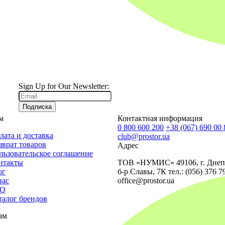
Sign Up for Our Newsletter:
Подписка
м
Контактная информация
0 800 600 200
+38 (067) 690 00 
лата и доставка
club@prostor.ua
зврат товаров
Адрес
льзовательское соглашение
нтакты
ТОВ «НУМИС» 49106, г. Днеп
ог
б-р Славы, 7К тел.: (056) 376 7
нас
office@prostor.ua
AQ
талог брендов
ам