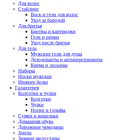
Для волос
Стайлинг
Воск и гели для волос
Уход за бородой
Для бритья
Бритвы и картриджи
Гели и пенки
Уход после бритья
Для тела
Мужские гели для душа
Дезодоранты и антиперспиранты
Крема и лосьоны
Наборы
Носки мужские
Нижнее белье
Галантерея
Колготки и чулки
Колготки
Чулки
Носки и гольфы
Сумки и кошельки
Домашняя обувь
Дорожные чемоданы
Зонты
Зимние аксессуары