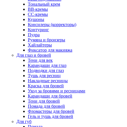
Тональный крем
BB-кремы
CC-кремы
Кушоны
Консилеры (корректоры)
Контуринг
Пудра
Румяна и бронзеры
Хайлайтеры
Фиксатор для макияжа
Для глаз и бровей
Тени для век
Карандаши для глаз
Подводки для глаз
Тушь для ресниц
Накладные ресницы
Краска для бровей
Уход за бровями и ресницами
Карандаши для бровей
Тени для бровей
Помада для бровей
Фломастеры для бровей
Гель и тушь для бровей
Для губ
Помада