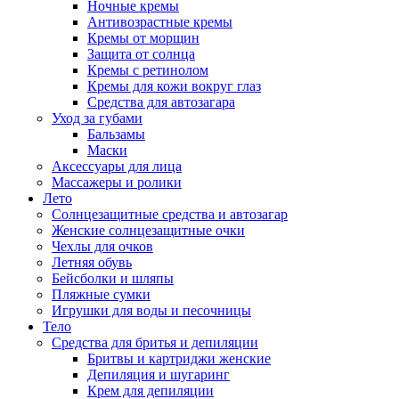
Ночные кремы
Антивозрастные кремы
Кремы от морщин
Защита от солнца
Кремы с ретинолом
Кремы для кожи вокруг глаз
Средства для автозагара
Уход за губами
Бальзамы
Маски
Аксессуары для лица
Массажеры и ролики
Лето
Солнцезащитные средства и автозагар
Женские солнцезащитные очки
Чехлы для очков
Летняя обувь
Бейсболки и шляпы
Пляжные сумки
Игрушки для воды и песочницы
Тело
Средства для бритья и депиляции
Бритвы и картриджи женские
Депиляция и шугаринг
Крем для депиляции