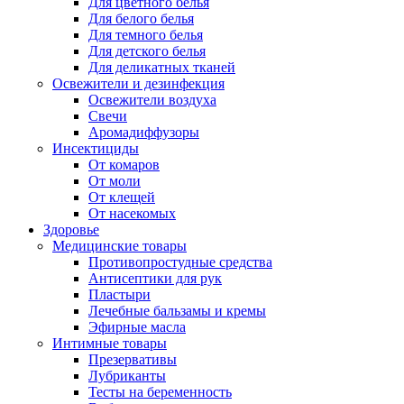
Для цветного белья
Для белого белья
Для темного белья
Для детского белья
Для деликатных тканей
Освежители и дезинфекция
Освежители воздуха
Свечи
Аромадиффузоры
Инсектициды
От комаров
От моли
От клещей
От насекомых
Здоровье
Медицинские товары
Противопростудные средства
Антисептики для рук
Пластыри
Лечебные бальзамы и кремы
Эфирные масла
Интимные товары
Презервативы
Лубриканты
Тесты на беременность