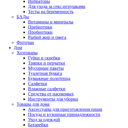
Вибраторы
Для ухода за секс-игрушками
Тесты на беременность
БАДы
Витамины и минералы
Пребиотики
Пробиотики
Рыбий жир и омега
Фиточаи
Дом
Хозтовары
Губки и скребки
Тряпки и перчатки
Мусорные пакеты
Туалетная бумага
Бумажные полотенца
Салфетки
Влажные салфетки
Средства от насекомых
Инструменты для уборки
Товары для дома
Аксессуары для приготовления пищи
Посуда и кухонные принадлежности
Уход за одеждой
Батарейки