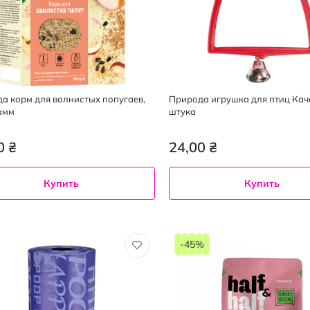
а корм для волнистых попугаев,
Природа игрушка для птиц Каче
амм
штука
0 ₴
24,00 ₴
Купить
Купить
-45%