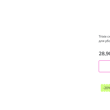
Gourmet
1
Gourmet Gold
3
Kitekat
1
Pedigree
5
Trixie
для уб
Purina
7
Sheba
5
28,9
Whiskas
10
-20