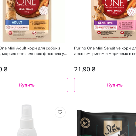
One Mini Adult корм для собак з
Purina One Mini Sensitive корм д
, морквою та зеленою фасолею у
лососем, рисом и морковью в со
і, 85г
грамм
0 ₴
21,90 ₴
Купить
Купить