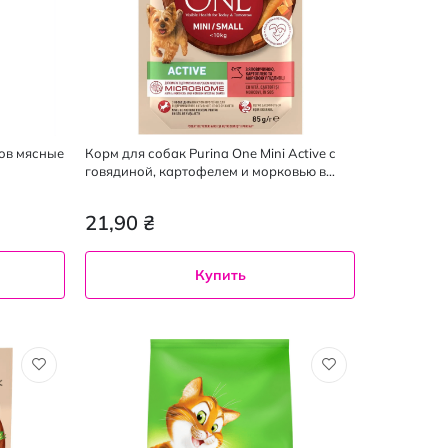
ков мясные
Корм для собак Purina One Mini Active с
говядиной, картофелем и морковью в
подливе 85 г
21,90 ₴
Купить