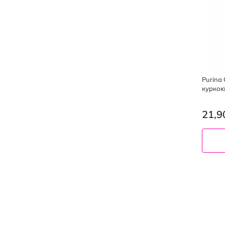
Purina 
куркою
підливц
21,9