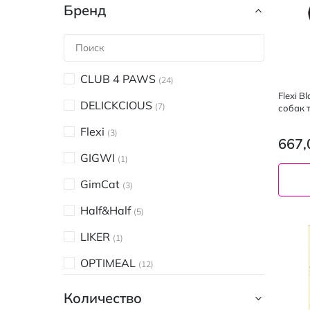
Бренд
CLUB 4 PAWS
24
Flexi B
DELICKCIOUS
7
собак т
Flexi
3
667,
GIGWI
1
GimCat
3
Half&Half
5
LIKER
1
OPTIMEAL
12
PET'S LAB
2
Количество