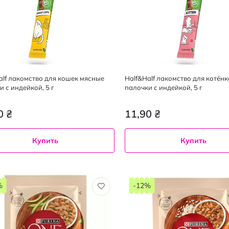
alf лакомство для кошек мясные
Half&Half лакомство для котён
и с индейкой, 5 г
палочки с индейкой, 5 г
0 ₴
11,90 ₴
Купить
Купить
%
-12%