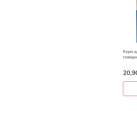
Корм д
говяди
20,9