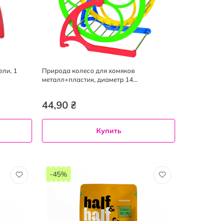
ли, 1
Природа колесо для хомяков
металл+пластик, диаметр 14
сантиметров
44,90 ₴
Купить
-45%