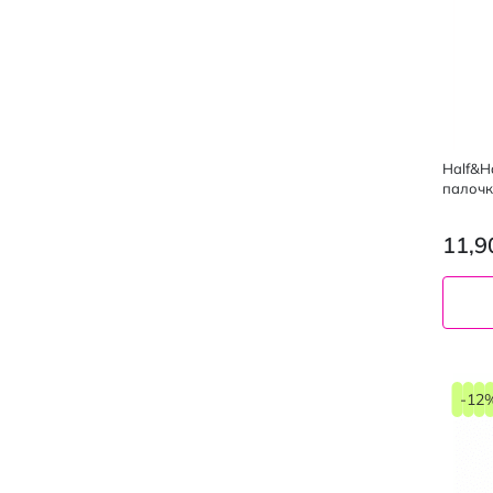
Half&H
палочк
11,9
-12