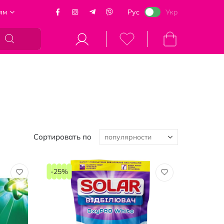
ям
Рус
Укр
Моя корзина
Сортировать по
-25%