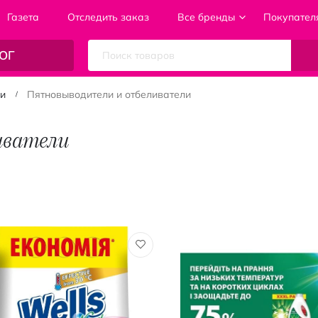
Газета
Отследить заказ
Все бренды
Покупател
ОГ
ки
Пятновыводители и отбеливатели
иватели