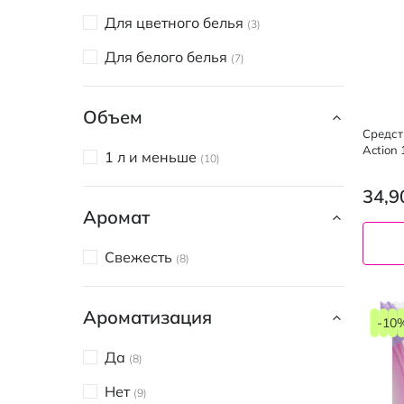
Для цветного белья
3
Для белого белья
7
Объем
Средст
Action
1 л и меньше
10
34,9
Аромат
Свежесть
8
Ароматизация
-10
Да
8
Нет
9