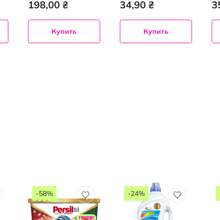
198,00 ₴
34,90 ₴
3
на
30
Купить
Купить
-58%
-24%