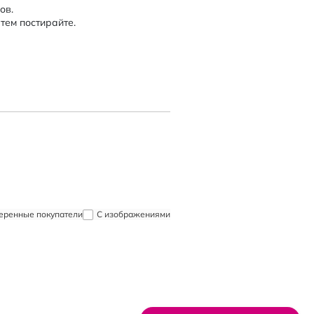
ов.
тем постирайте.
еренные покупатели
С изображениями