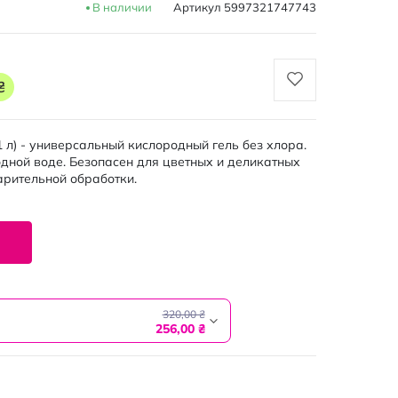
В наличии
Артикул
5997321747743
₴
1 л) - универсальный кислородный гель без хлора.
одной воде. Безопасен для цветных и деликатных
арительной обработки.
320,00 ₴
256,00 ₴