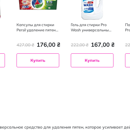
Капсулы для стирки
Гель для стирки Pro
По
Persil удаление пятен
Wash универсальный
Pr
я
11 шт.
114 стирок 4 л
ун
 2
Ок
176,00 ₴
167,00 ₴
427,00 ₴
222,00 ₴
22
60
Купить
Купить
универсальное средство для удаления пятен, которое усиливает 