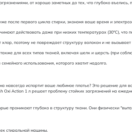
грязнениями, от хорошо заметных до тех, что глубоко въелись, 
же после первого цикла стирки, экономя ваше время и электроэ
инают действовать даже при низких температурах (30°C), что 
 хлор, поэтому не повреждает структуру волокон и не вызывает
также для всех типов тканей, включая шелк и шерсть (при соблю
 семейного использования, которого хватит надолго.
вина навсегда испортит ваше любимое платье? Это решение для в
h Oxi Action 1 л решает проблему стойких загрязнений на ежедн
ые проникают глубоко в структуру ткани. Они физически "выталк
сек стиральной машины.