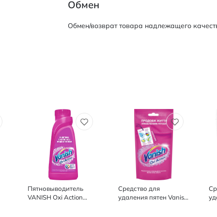
Обмен
Обмен/возврат товара надлежащего качеств
Пятновыводитель
Средство для
Ср
VANISH Oxi Action
удаления пятен Vanish
уд
h
жидкое 500 мл
Oxi Action 100 мл
Ox
Кр