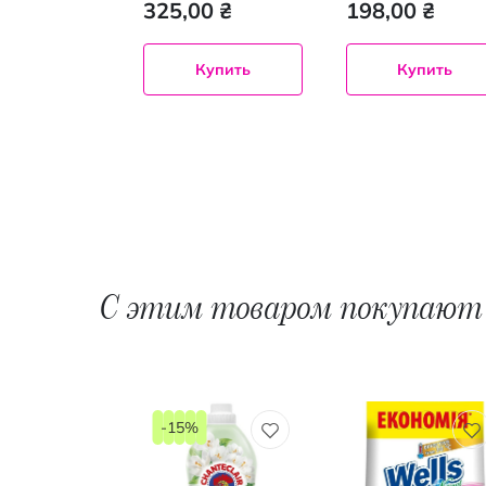
 ₴
325,00 ₴
198,00 ₴
Кристальная белиз
500 мл
Купить
Купить
Купить
С этим товаром покупают
-15%