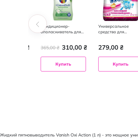
и для стирки
Кондиционер-
Универсальное
ur Catcher
ополаскиватель для
средство для
оглощающие
белья ChanteClair
выведения пятен дл
белый мускус 1.140 л
тканей Wells Natural
170,00 ₴
310,00 ₴
279,00 ₴
₴
365,00 ₴
кг
Купить
Купить
Купить
Жидкий пятновыводитель Vanish Oxi Action (1 л) - это мощное 