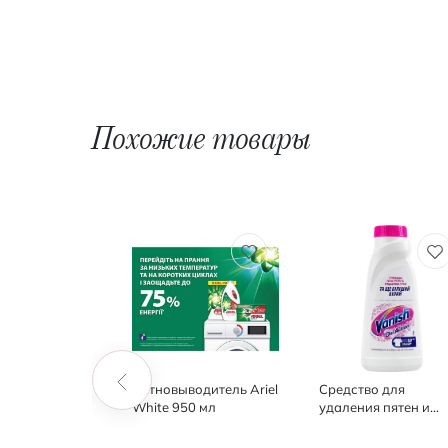
Похожие товары
о для
Пятновыводитель Ariel
Средство для
я пятен Vanish
White 950 мл
удаления пятен и
n 30 г
отбеливатель Vanis
Oxi Action