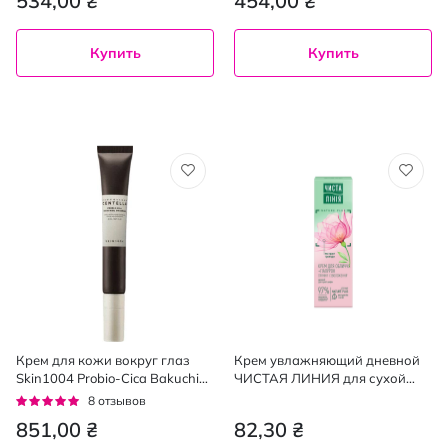
534,00 ₴
454,00 ₴
Купить
Купить
Крем для кожи вокруг глаз
Крем увлажняющий дневной
Skin1004 Probio-Cica Bakuchiol
ЧИСТАЯ ЛИНИЯ для сухой
Eye Cream с бакучиолом 20 мл
кожи 40 мл
Рейтинг:
8
отзывов
98%
851,00 ₴
82,30 ₴