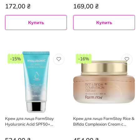
100%
172,00 ₴
169,00 ₴
Купить
Купить
-15%
-16%
Крем для лица FarmStay
Крем для лица FarmStay Rice &
Hyaluronic Acid SPF50+
Bifida Complexion Cream с
солнцезащитный увлажнение
пробиотиками 55 мл
и упругость 60 г