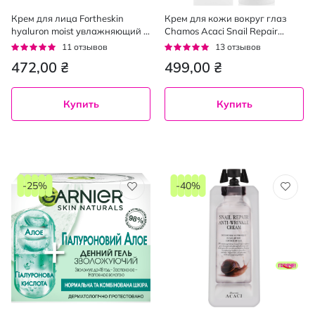
Крем для лица Fortheskin
Крем для кожи вокруг глаз
hyaluron moist увлажняющий с
Chamos Acaci Snail Repair
гиалуроновой кислотой 100
против морщин 50 г
Рейтинг:
Рейтинг:
11
отзывов
13
отзывов
мл
95%
95%
472,00 ₴
499,00 ₴
Купить
Купить
-25%
-40%