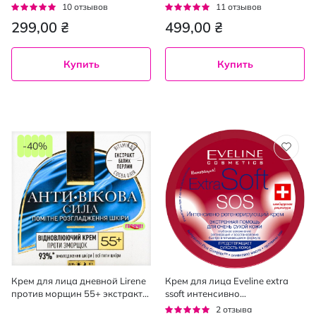
кислотой 50 мл
восстанавливающий 50 мл
Рейтинг:
Рейтинг:
10
отзывов
11
отзывов
92%
95%
299,00 ₴
499,00 ₴
Купить
Купить
-40%
Крем для лица дневной Lirene
Крем для лица Eveline extra
против морщин 55+ экстракт
ssoft интенсивно
белого жемчуга 50 мл
регенерирующий sos 200 мл
Рейтинг:
2
отзыва