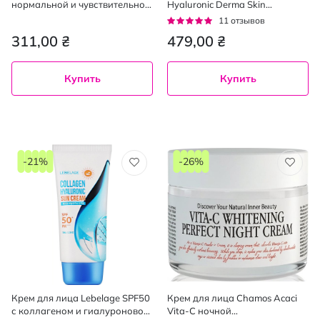
нормальной и чувствительной
Hyaluronic Derma Skin
кожи 50 мл
увлажняющий с гиалуроновой
Рейтинг:
11
отзывов
кислотой 50 мл
95%
311,00 ₴
479,00 ₴
Купить
Купить
-21%
-26%
Крем для лица Lebelage SPF50
Крем для лица Chamos Acaci
с коллагеном и гиалуроновой
Vita-C ночной