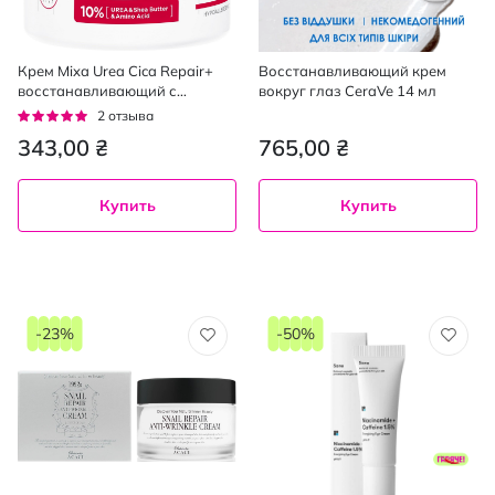
Крем Mixa Urea Cica Repair+
Восстанавливающий крем
восстанавливающий с
вокруг глаз CeraVe 14 мл
мочевиной и ниацинамидом
Рейтинг:
2
отзыва
для сухой кожи лица рук и
100%
343,00 ₴
765,00 ₴
тела 400 мл
Купить
Купить
-23%
-50%