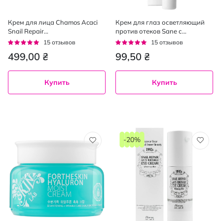
Крем для лица Chamos Acaci
Крем для глаз осветляющий
Snail Repair
против отеков Sane с
восстанавливающий против
Niacinamide+Caffeine 1,5% 10
Рейтинг:
Рейтинг:
15
отзывов
15
отзывов
морщин 50 г
мл
93%
92%
499,00 ₴
99,50 ₴
Купить
Купить
-20%