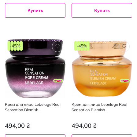
Купить
Купить
-45%
-45%
Крем для лица Lebelage Real
Крем для лица Lebelage Real
Sensation Blemish
Sensation Blemish
увлажняющий для сужения
осветляющий против
пор 50 г
пигментных пятен 50 г
494,00 ₴
494,00 ₴