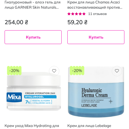
Гиалуроновый - алоэ гель для
Крем для лица Chamos Acaci
лица GARNIER Skin Naturals
восстанавливающий против
питательный для нормальной
морщин 12 мл
Рейтинг:
11
отзывов
и комбинированной кожи 50
95%
254,00 ₴
59,20 ₴
мл
Купить
Купить
-20%
-20%
Крем уход Mixa Hydrating для
Крем для лица Lebelage