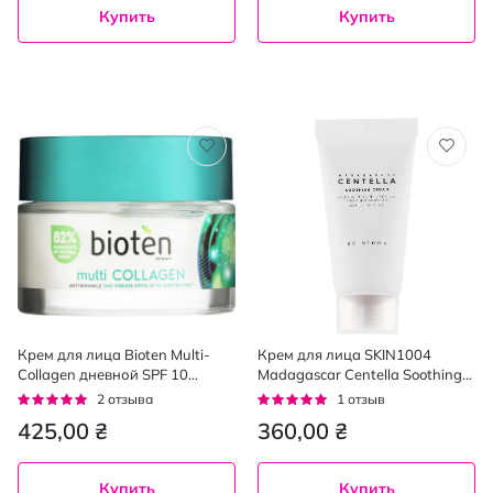
Купить
Купить
Крем для лица Bioten Multi-
Крем для лица SKIN1004
Collagen дневной SPF 10
Madagascar Centella Soothing
против морщин с коллагеном
Cream успокаивающий с
Рейтинг:
Рейтинг:
2
отзыва
1
отзыв
50 мл
экстрактом центеллы
100%
100%
425,00 ₴
360,00 ₴
азиатской 30 мл
Купить
Купить