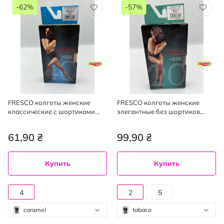
-62%
-57%
FRESCO колготы женские
FRESCO колготы женские
классические с шортиками
элегантные без шортиков
Classico 40den caramel 4, mini
Elegante 20den tabaco 2, mini
61,90 ₴
99,90 ₴
Купить
Купить
4
2
5
caramel
tabaco