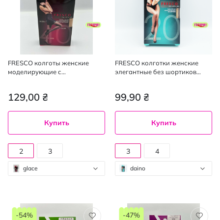
FRESCO колготы женские
FRESCO колготки женские
моделирующие с
элегантные без шортиков
утягивающими шортиками
Elegante 20den daino 3, mini
Modellare 40den glace 2, mini
129,00 ₴
99,90 ₴
Купить
Купить
2
3
3
4
glace
daino
-54%
-47%