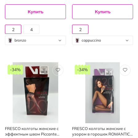
Купить
Купить
2
4
2
bronzo
cappuccino
-34%
-34%
FRESCO колготы женские с
FRESCO колготы женские с
эффектным швом Piccante
узором в горошек ROMANTICO