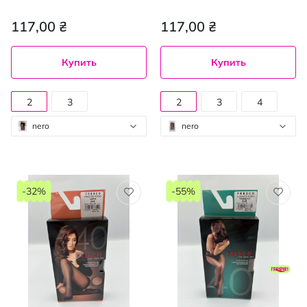
20den nero 2, mini
20den nero 2, mini
117,00 ₴
117,00 ₴
Купить
Купить
2
3
2
3
4
nero
nero
-32%
-55%