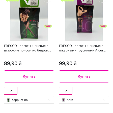
FRESCO колготы женские с
FRESCO колготы женские с
широким поясом на бедрах
ажурными трусиками Ajour
Comfort 40den cappuccino 2,
40den nero 2, mini
mini
89,90 ₴
99,90 ₴
Купить
Купить
2
2
cappuccino
nero