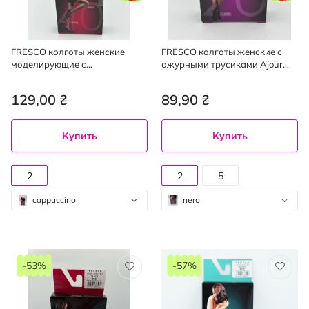
FRESCO колготы женские
FRESCO колготы женские с
моделирующие с
ажурными трусиками Ajour
утягивающими шортиками
20den nero 2, mini
Modellare 40den cappuccino 2,
129,00 ₴
89,90 ₴
mini
Купить
Купить
2
2
5
cappuccino
nero
-53%
-57%