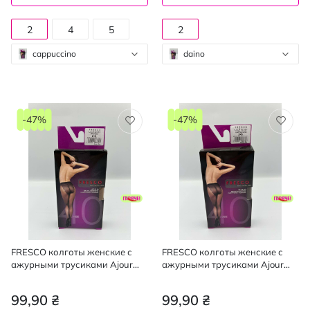
2
4
5
2
cappuccino
daino
-47%
-47%
FRESCO колготы женские с
FRESCO колготы женские с
ажурными трусиками Ajour
ажурными трусиками Ajour
40den bronzo 2, mini
40den cappuccino 2, mini
99,90 ₴
99,90 ₴