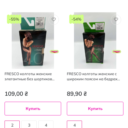
-55%
-54%
FRESCO колготы женские
FRESCO колготы женские с
элегантные без шортиков
широким поясом на бедрах
Elegante 40den caramel 2, mini
Comfort 20den cappuccino 4,
mini
109,00 ₴
89,90 ₴
Купить
Купить
2
3
4
4