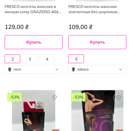
FRESCO колготы женские в
FRESCO колготы женские
мелкую сетку GRAZIOSO 40den
элегантные без шортиков
nero 2, mini
Elegante 40den tabaco 5, mini
129,00 ₴
109,00 ₴
Купить
Купить
2
3
4
5
nero
tabaco
-53%
-53%