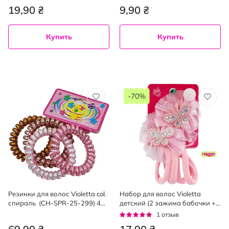
19,90 ₴
9,90 ₴
Купить
Купить
-70%
Резинки для волос Violetta col.
Набор для волос Violetta
спираль (CH-SPR-25-299) 4
детский (2 зажима бабочки +
шт
4 резинки) 1 шт
Рейтинг:
1
отзыв
100%