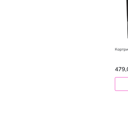
Картрид
479,