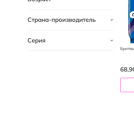
MAJIX
1
Wilkinson
Страна-производитель
2
Серия
Бритвы 
68,9