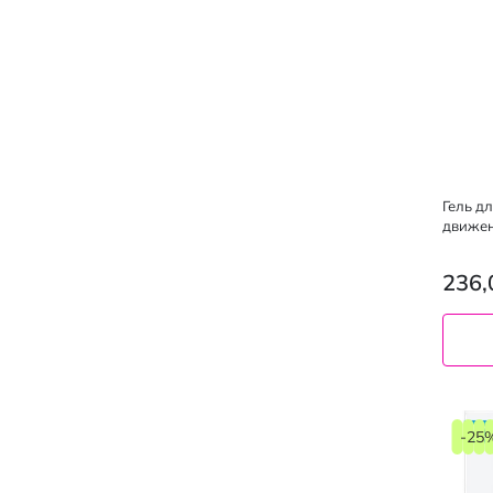
Гель д
движен
мл
236,
-25