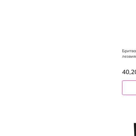
Бритва
лезвия
гигиен
40,2