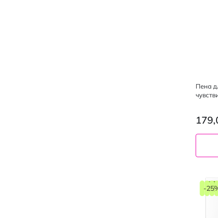
Пена д
чувств
179,
-25