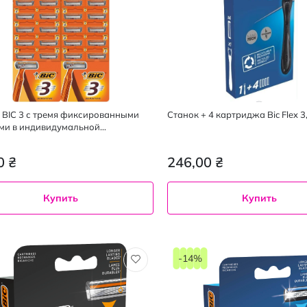
 BIC 3 с тремя фиксированными
Станок + 4 картриджа Bic Flex 3
ми в индивидумальной
ической упаковке 1 штука
0 ₴
246,00 ₴
Купить
Купить
-14%