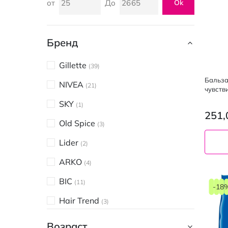
от
До
Ok
Бренд
Gillette
39
Бальза
NIVEA
21
чувств
SKY
1
251,
Old Spice
3
Lider
2
ARKO
4
BIC
11
-18
Hair Trend
3
Kaili
2
Возраст