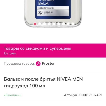
Перейти
к
Товары со скидками и суперцены
началу
Детали
галереи
изображений
Продавец товара:
Prostor
Бальзам после бритья NIVEA MEN
гидроуход 100 мл
В наличии
Артикул
5900017102429