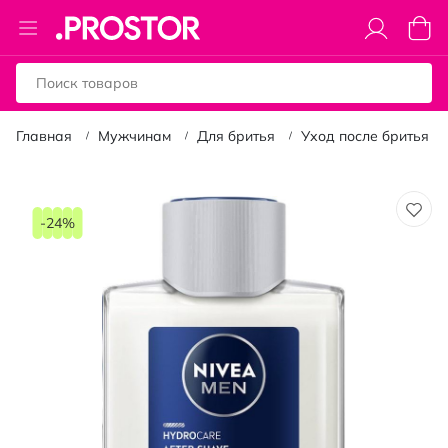
Toggle
Моя к
Nav
Главная
Мужчинам
Для бритья
Уход после бритья
Пропустить
и
-24%
перейти
к
галереям
изображений