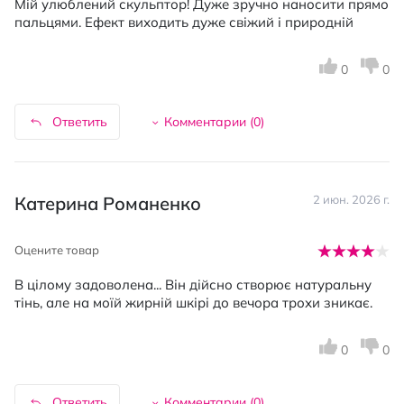
Мій улюблений скульптор! Дуже зручно наносити прямо
пальцями. Ефект виходить дуже свіжий і природній
0
0
Ответить
Комментарии (
0
)
Катерина Романенко
2 июн. 2026 г.
Оцените товар
В цілому задоволена... Він дійсно створює натуральну
тінь, але на моїй жирній шкірі до вечора трохи зникає.
0
0
Ответить
Комментарии (
0
)