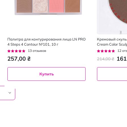
Палитра для контурирования лица LN PRO
Кремовый скуль
4 Steps 4 Contour №101, 10 г
Cream Color Scul
Рейтинг:
Рейтинг:
13
отзывов
12
от
95%
95%
257,00 ₴
161
214,00 ₴
Купить