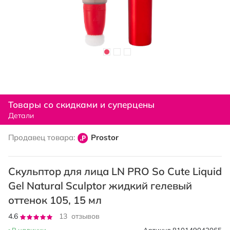
Перейти
к
Товары со скидками и суперцены
началу
Детали
галереи
изображений
Продавец товара:
Prostor
Скульптор для лица LN PRO So Cute Liquid
Gel Natural Sculptor жидкий гелевый
оттенок 105, 15 мл
Рейтинг:
4.6
13
отзывов
92
100
% of