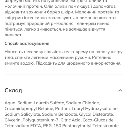
Формула містить натуральний екстракт оливи та
молочний протеїн. Олія оливи пом’якшує і допомагає
відновити захисний бар’єр шкіри. Молочний протеїн та
гліцерин інтенсивно зволожують, а лимонна кислота
підтримує природний pH-баланс. Гель-крем ніжно
піниться, легко змивається, не залишає відчуття
липкості.
Спосіб застосування
Нанесіть невелику кількість гелю-крему на вологу шкіру
тіла, спіньте легкими масажними рухами. Ретельно
змийте водою. Підходить для щоденного використання.
Склад
Aqua, Sodium Laureth Sulfate, Sodium Chloride,
Cocamidopropyl Betaine, Parfum, Lauryl Hydroxysultaine,
Sodium Salicylate, Sodium Benzoate, Glycol Distearate,
Glycerin, Polyquaternium-7, Citric Acid, Coco-Glucoside,
Tetrasodium EDTA, PEG-150 Pentaerythrityl Tetrastearate,