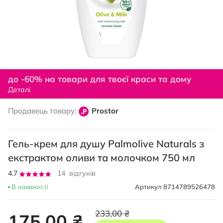
Перейти
до
до -60% на товари для твоєї краси та дому
початку
Деталі
галереї
зображень
Продавець товару:
Prostor
Гель-крем для душу Palmolive Naturals з
екстрактом оливи та молочком 750 мл
Рейтинг:
4.7
14
відгуків
93
100
% of
В наявності
Артикул
8714789526478
233,00 ₴
175,00 ₴