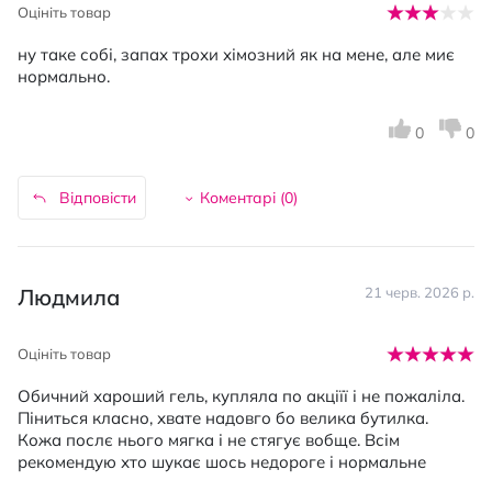
Оцініть товар
ну таке собі, запах трохи хімозний як на мене, але миє
нормально.
0
0
Відповісти
Коментарі (
0
)
Людмила
21 черв. 2026 р.
Оцініть товар
Обичний хароший гель, купляла по акціїї і не пожаліла.
Піниться класно, хвате надовго бо велика бутилка.
Кожа послє нього мягка і не стягує вобще. Всім
рекомендую хто шукає шось недороге і нормальне