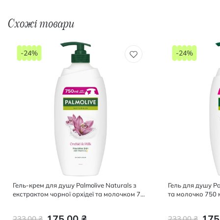
Схожі товари
-24%
-24%
Гель-крем для душу Palmolive Naturals з
Гель для душу Pa
екстрактом чорної орхідеї та молочком 750
та молочко 750 
мл
175,00 ₴
175
233,00 ₴
233,00 ₴