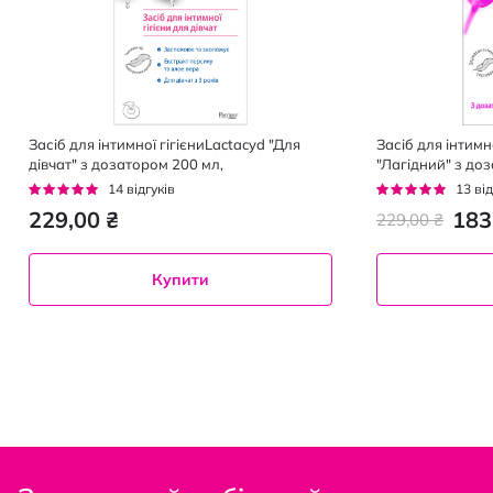
Засіб для інтимної гігієниLactacyd "Для
Засіб для інтимн
дівчат" з дозатором 200 мл,
"Лагідний" з до
Рейтинг:
Рейтинг:
14
відгуків
13
від
93%
92%
229,00 ₴
183
229,00 ₴
Купити