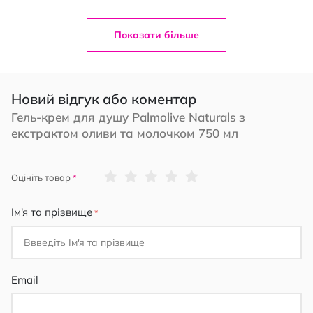
Показати більше
Новий відгук або коментар
Гель-крем для душу Palmolive Naturals з
екстрактом оливи та молочком 750 мл
1
2
3
4
5
Оцініть товар
star
stars
stars
stars
stars
Ім'я та прізвище
Email