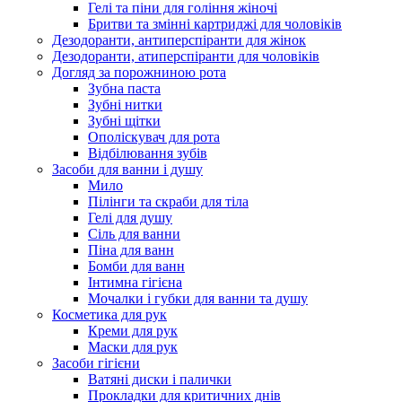
Гелі та піни для гоління жіночі
Бритви та змінні картриджі для чоловіків
Дезодоранти, антиперспіранти для жінок
Дезодоранти, атиперспіранти для чоловіків
Догляд за порожниною рота
Зубна паста
Зубні нитки
Зубні щітки
Ополіскувач для рота
Відбілювання зубів
Засоби для ванни і душу
Мило
Пілінги та скраби для тіла
Гелі для душу
Сіль для ванни
Піна для ванн
Бомби для ванн
Інтимна гігієна
Мочалки і губки для ванни та душу
Косметика для рук
Креми для рук
Маски для рук
Засоби гігієни
Ватяні диски і палички
Прокладки для критичних днів