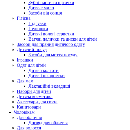
Зубні пасти та щіточки
Дитяче мило
Засоби від сонця
Гігієна
Підгузки
Пелюшки
Дитячі вологі серветки
Ватяні палички та диски для дітей
Засоби для прання дитячого одягу
Дитячий посуд
Засоби для миття посуду
Іграшки
Одяг для дітей
Дитячі колготи
Дитячі шкарпетки
Для мам
Лактаційні вкладиші
Набори для дітей
Дитяча косметика
Аксесуари для свята
Канцтовари
Чоловікам
Для обличчя
Догляд для обличчя
Для волосся