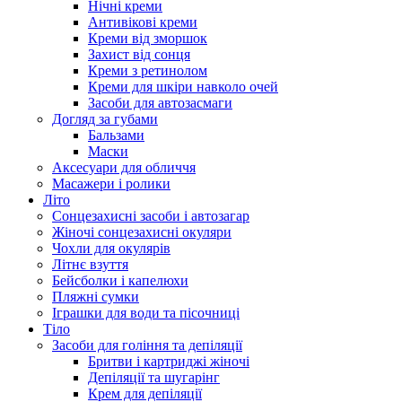
Нічні креми
Антивікові креми
Креми від зморшок
Захист від сонця
Креми з ретинолом
Креми для шкіри навколо очей
Засоби для автозасмаги
Догляд за губами
Бальзами
Маски
Аксесуари для обличчя
Масажери і ролики
Літо
Сонцезахисні засоби і автозагар
Жіночі сонцезахисні окуляри
Чохли для окулярів
Літнє взуття
Бейсболки і капелюхи
Пляжні сумки
Іграшки для води та пісочниці
Тіло
Засоби для гоління та депіляції
Бритви і картриджі жіночі
Депіляції та шугарінг
Крем для депіляції