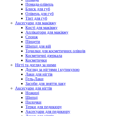
Помада-олівець
Блиск для губ
Олівець для губ
Тінт для губ
Аксесуари для макіяжу
Кисті для макіяжу
Аплікатори для макіяжу
Спонж
Пінцети
Щипці для вій
Точилки для косметичних олівців
Косметичні дзеркала
Косметички
Нігті та догляд за ними
Догляд за нігтями і кутикулою
Лаки для нігтів
Гель-Лаки
Засоби для зняття лаку
Аксесуари для нігтів
Ножиці
Щипці
Пилочки
Терки для педикюру
Аксесуари для педикюру