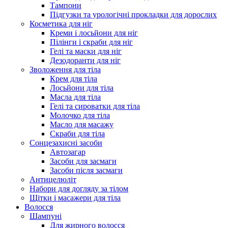
Тампони
Підгузки та урологічні прокладки для дорослих
Косметика для ніг
Креми і лосьйони для ніг
Пілінги і скраби для ніг
Гелі та маски для ніг
Дезодоранти для ніг
Зволоження для тіла
Крем для тіла
Лосьйони для тіла
Масла для тіла
Гелі та сироватки для тіла
Молочко для тіла
Масло для масажу
Скраби для тіла
Сонцезахисні засоби
Автозагар
Засоби для засмаги
Засоби після засмаги
Антицелюліт
Набори для догляду за тілом
Щітки і масажери для тіла
Волосся
Шампуні
Для жирного волосся