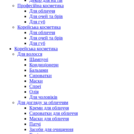
Декор для нігтів
Професійна косметика
Для обличчя
Для очей та брів
Для губ
Корейська косметика
Для обличчя
Для очей та брів
Для губ
Корейська косметика
Для волосся
Шампуні
Кондиціонери
Бальзами
Сироватки
Маски
Спреї
Олія
Для чоловіків
Для догляду за обличчям
Креми для обличчя
Сироватки для обличчя
Маски для обличчя
Патчі
Засоби для очищення