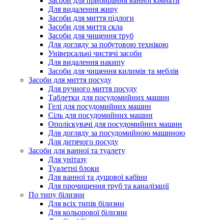
Засоби для прибирання ванної кімнати
Для видалення жиру
Засоби для миття підлоги
Засоби для миття скла
Засоби для чищення труб
Для догляду за побутовою технікою
Універсальні чистячі засоби
Для видалення накипу
Засоби для чищення килимів та меблів
Засоби для миття посуду
Для ручного миття посуду
Таблетки для посудомийних машин
Гелі для посудомийних машин
Сіль для посудомийних машин
Ополіскувачі для посудомийних машин
Для догляду за посудомийною машиною
Для дитячого посуду
Засоби для ванної та туалету
Для унітазу
Туалетні блоки
Для ванної та душової кабіни
Для прочищення труб та каналізації
По типу білизни
Для всіх типів білизни
Для кольорової білизни