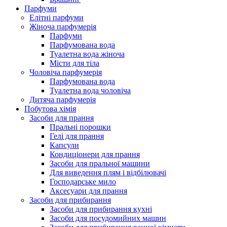
Парфуми
Елітні парфуми
Жіноча парфумерія
Парфуми
Парфумована вода
Туалетна вода жіноча
Місти для тіла
Чоловіча парфумерія
Парфумована вода
Туалетна вода чоловіча
Дитяча парфумерія
Побутова хімія
Засоби для прання
Пральні порошки
Гелі для прання
Капсули
Кондиціонери для прання
Засоби для пральної машини
Для виведення плям і відбілювачі
Господарське мило
Аксесуари для прання
Засоби для прибирання
Засоби для прибирання кухні
Засоби для посудомийних машин