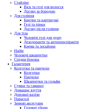
Стайлінг
Віск та гелі для волосся
Догляд за бородою
Для гоління
Бритви та картриджі
Гелі та пінки
Догляд після гоління
Для тіла
Чоловічі гелі для душу
Дезодоранти та антиперспіранти
Крема та лосьйони
Набір
Чоловічі шкарпетки
Спідня білизна
Галантерея
Колготки та панчохи
Колготки
Панчохи
Шкарпетки та гольфи
Сумки та гаманці
Домашнє взуття
Дорожні валізи
Парасолі
Зимові аксесуари
Головні убори