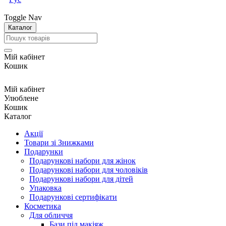
Toggle Nav
Каталог
Мій кабінет
Кошик
Мій кабінет
Улюблене
Кошик
Каталог
Акції
Товари зі Знижками
Подарунки
Подарункові набори для жінок
Подарункові набори для чоловіків
Подарункові набори для дітей
Упаковка
Подарункові сертифікати
Косметика
Для обличчя
Бази під макіяж