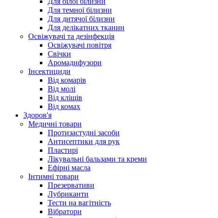
Для білої білизни
Для темної білизни
Для дитячої білизни
Для делікатних тканин
Освіжувачі та дезінфекція
Освіжувачі повітря
Свічки
Аромадифузори
Інсектициди
Від комарів
Від молі
Від кліщів
Від комах
Здоров'я
Медичні товари
Протизастудні засоби
Антисептики для рук
Пластирі
Лікувальні бальзами та креми
Ефірні масла
Інтимні товари
Презервативи
Лубриканти
Тести на вагітність
Вібратори