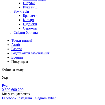
Шарфи
Рукавиці
Біжутерія
Браслети
Кільця
Підвіски
Сережки
Спідня білизна
Точки видачi
Акції
Газети
Відстежити замовлення
Бренди
Покупцям
Змінити мову
Укр
Рус
0 800 600 200
Ми у соцмережах
Facebook
Instagram
Telegram
Viber