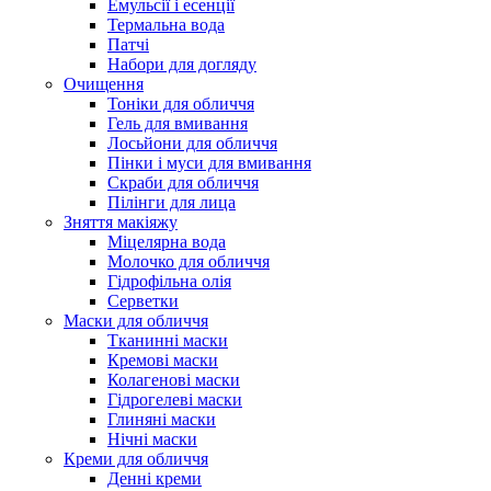
Емульсії і есенції
Термальна вода
Патчі
Набори для догляду
Очищення
Тоніки для обличчя
Гель для вмивання
Лосьйони для обличчя
Пінки і муси для вмивання
Скраби для обличчя
Пілінги для лица
Зняття макіяжу
Міцелярна вода
Молочко для обличчя
Гідрофільна олія
Серветки
Маски для обличчя
Тканинні маски
Кремові маски
Колагенові маски
Гідрогелеві маски
Глиняні маски
Нічні маски
Креми для обличчя
Денні креми