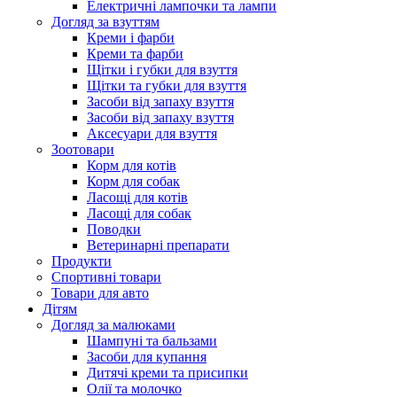
Електричні лампочки та лампи
Догляд за взуттям
Креми і фарби
Креми та фарби
Щітки і губки для взуття
Щітки та губки для взуття
Засоби від запаху взуття
Засоби від запаху взуття
Аксесуари для взуття
Зоотовари
Корм для котів
Корм для собак
Ласощі для котів
Ласощі для собак
Поводки
Ветеринарні препарати
Продукти
Спортивні товари
Товари для авто
Дітям
Догляд за малюками
Шампуні та бальзами
Засоби для купання
Дитячі креми та присипки
Олії та молочко