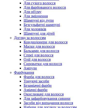
Для сухого волосся
Для фарбованого волосся
Для об'єму
Для зміцнення
Шампуні від лупи
Безсульфатні шампуні
Для чоловіків
Шампуні для дітей
Догляд за волоссям
Кондиціонери для волосся
Маски для волосся
Бальзами для волосся
Спреї для волосся
Олії для волосся
Сироватки для волосся
Ампули
Фарбування
Фарба для волосся
Тонуючі засоби
Безаміачні фарби
Аміачні фарби
Окислювачі для волосся
Для зафарбовування сивини
Засоби від випадання волосся
Набори для догляду за волоссям