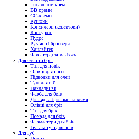
Тональний крем
BB-креми
CC-креми
Кушони
Консилери (коректори)
Контурінг
Пудра
Рум'яна і бронзери
Хайлайтер
Фіксатор для макіяжу
Для очей та брів
Тіні для повік
Олівці для очей
Підводки для очей
Туш для вій
Накладні вії
Фарба для брів
Догляд за бровами та віями
Олівці для брів
Тіні для брів
Помада для брів
Фломастери для брів
Гель та туш для брів
Для губ
Помада