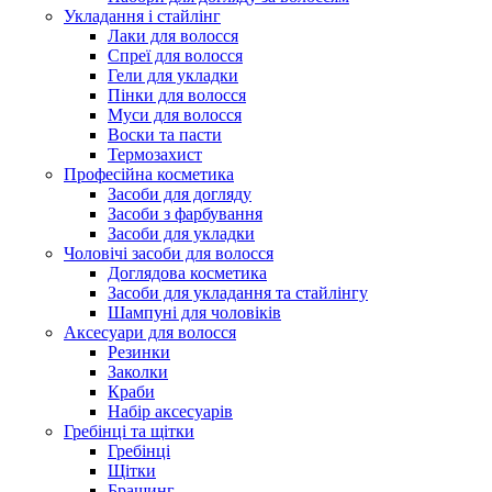
Укладання і стайлінг
Лаки для волосся
Спреї для волосся
Гели для укладки
Пінки для волосся
Муси для волосся
Воски та пасти
Термозахист
Професійна косметика
Засоби для догляду
Засоби з фарбування
Засоби для укладки
Чоловічі засоби для волосся
Доглядова косметика
Засоби для укладання та стайлінгу
Шампуні для чоловіків
Аксесуари для волосся
Резинки
Заколки
Краби
Набір аксесуарів
Гребінці та щітки
Гребінці
Щітки
Брашинг