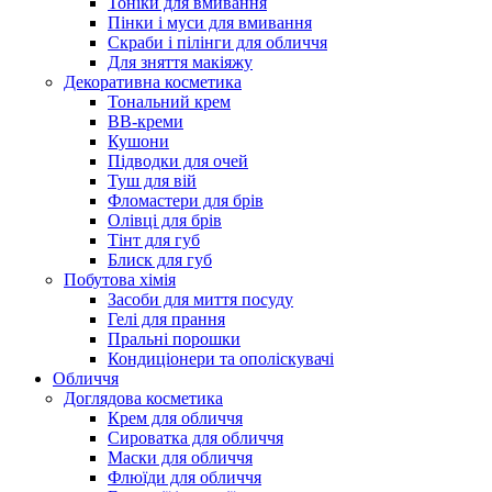
Тоніки для вмивання
Пінки і муси для вмивання
Скраби і пілінги для обличчя
Для зняття макіяжу
Декоративна косметика
Тональний крем
BB-креми
Кушони
Підводки для очей
Туш для вій
Фломастери для брів
Олівці для брів
Тінт для губ
Блиск для губ
Побутова хімія
Засоби для миття посуду
Гелі для прання
Пральні порошки
Кондиціонери та ополіскувачі
Обличчя
Доглядова косметика
Крем для обличчя
Сироватка для обличчя
Маски для обличчя
Флюїди для обличчя