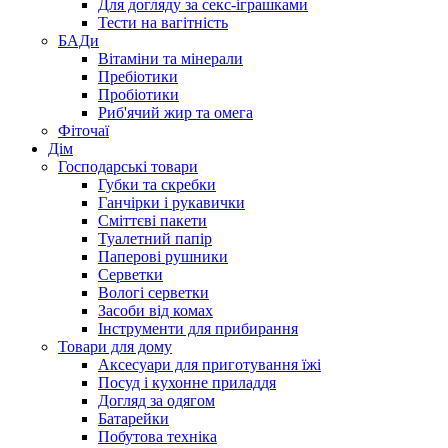
Для догляду за секс-іграшками
Тести на вагітність
БАДи
Вітаміни та мінерали
Пребіотики
Пробіотики
Риб'ячий жир та омега
Фіточаї
Дім
Господарські товари
Губки та скребки
Ганчірки і рукавички
Сміттєві пакети
Туалетний папір
Паперові рушники
Серветки
Вологі серветки
Засоби від комах
Інструменти для прибирання
Товари для дому
Аксесуари для приготування їжі
Посуд і кухонне приладдя
Догляд за одягом
Батарейки
Побутова техніка