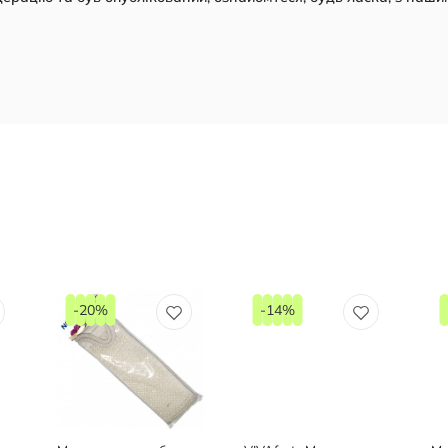
-20%
-14%