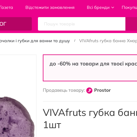
Газета
Відстежити замовлення
Всі бренди
Покуп
ОГ
очалки і губки для ванни та душу
VIVAfruts губка банна Хма
до -60% на товари для твоєї кра
Продавець товару:
Prostor
VIVAfruts губка ба
1шт