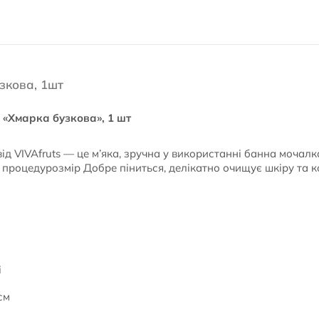
зкова, 1шт
 «Хмарка бузкова», 1 шт
ід VIVAfruts — це м’яка, зручна у використанні банна мочалк
 процедурозмір Добре піниться, делікатно очищує шкіру та к
і
см