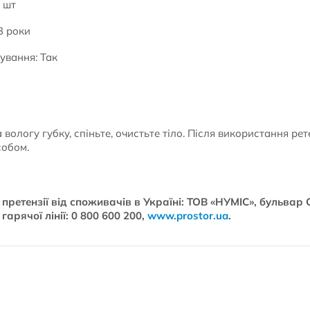
1 шт
3 роки
ування: Так
 вологу губку, спіньте, очистьте тіло. Після використання ре
собом.
ретензії від споживачів в Україні: ТОВ «НУМІС», бульвар С
гарячої лінії: 0 800 600 200,
www.prostor.ua
.