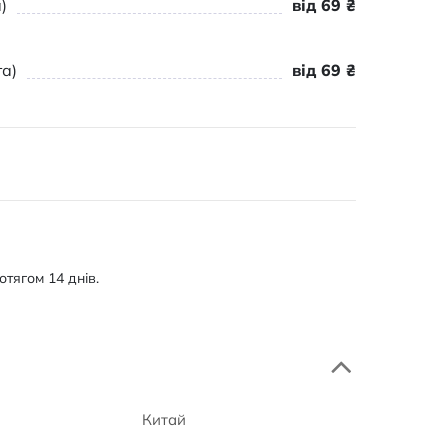
)
від 69 ₴
а)
від 69 ₴
тягом 14 днів.
Китай