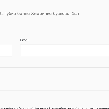
uts губка банна Хмаринка бузкова, 1шт
Email
рацію та був опублікований, ознайомтеся, будь ласка, з наши