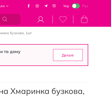
цям
Укр
Рус
Кошик
ринка бузкова, 1шт
си та дому
Деталі
нна Хмаринка бузкова,