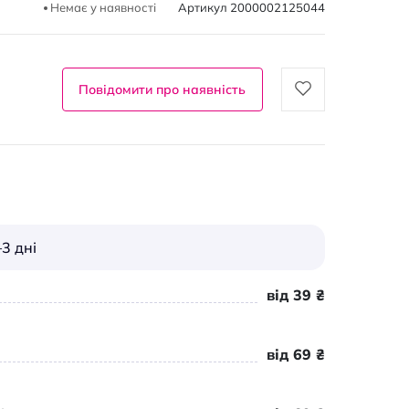
Немає у наявності
Артикул
2000002125044
Повідомити про наявність
3 дні
від 39 ₴
від 69 ₴