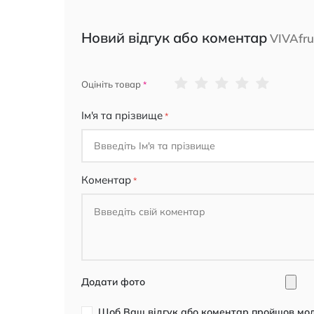
Новий відгук або коментар
VIVAfr
1
2
3
4
5
Оцініть товар
star
stars
stars
stars
stars
Ім'я та прізвище
Коментар
Додати фото
Щоб Ваш відгук або коментар пройшов моде