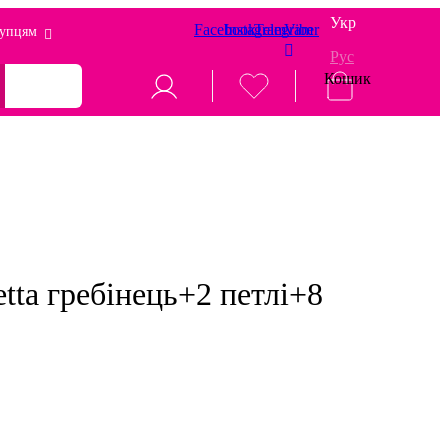
Укр
Facebook
Instagram
Telegram
Viber
упцям
Рус
Кошик
etta гребінець+2 петлі+8