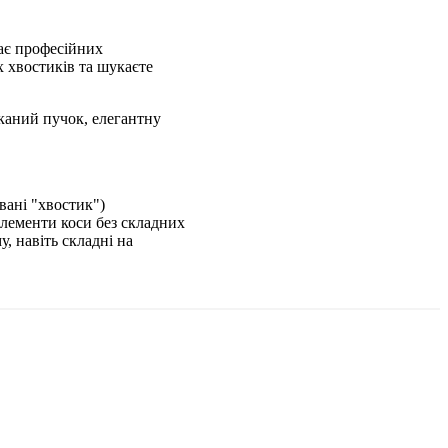
має професійних
 хвостиків та шукаєте
каний пучок, елегантну
вані "хвостик")
елементи коси без складних
, навіть складні на