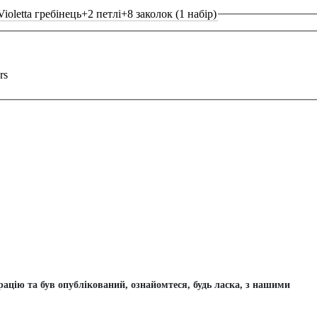
Violetta гребінець+2 петлі+8 заколок (1 набір)
rs
цію та був опублікований, ознайомтеся, будь ласка, з нашими