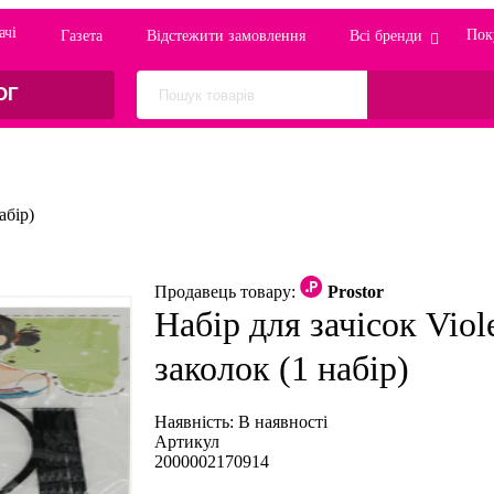
ачi
Пок
Газета
Відстежити замовлення
Всі бренди
ОГ
абір)
Продавець товару:
Prostor
Набір для зачісок Viol
заколок (1 набір)
Наявність:
В наявності
Артикул
2000002170914