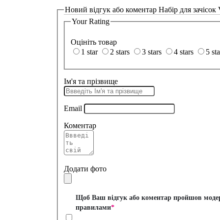
Новий відгук або коментар
Набір для зачісок 
Your Rating
Оцініть товар
1 star
2 stars
3 stars
4 stars
5 sta
Ім'я та прізвище
Email
Коментар
Додати фото
Щоб Ваш відгук або коментар пройшов модера
правилами
*