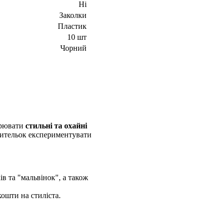
Ні
Заколки
Пластик
10 шт
Чорний
орювати
стильні та охайні
юбительок експериментувати
ів та "мальвінок", а також
кошти на стиліста.