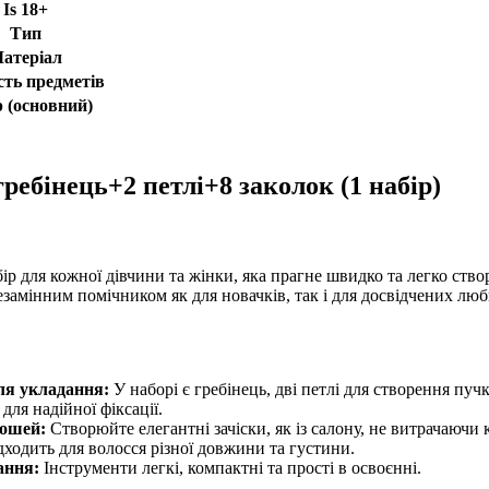
Is 18+
Тип
атеріал
сть предметів
 (основний)
 гребінець+2 петлі+8 заколок (1 набір)
ір для кожної дівчини та жінки, яка прагне швидко та легко ств
езамінним помічником як для новачків, так і для досвідчених л
ля укладання:
У наборі є гребінець, дві петлі для створення пучк
для надійної фіксації.
рошей:
Створюйте елегантні зачіски, як із салону, не витрачаючи 
ходить для волосся різної довжини та густини.
ання:
Інструменти легкі, компактні та прості в освоєнні.