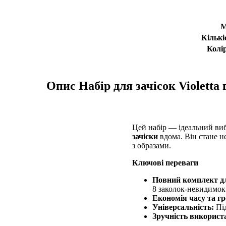
М
Кількі
Колір
Опис
Набір для зачісок Violetta
Цей набір — ідеальний виб
зачіски
вдома. Він стане н
з образами.
Ключові переваги
Повний комплект д
8 заколок-невидимок 
Економія часу та г
Універсальність:
Під
Зручність використ