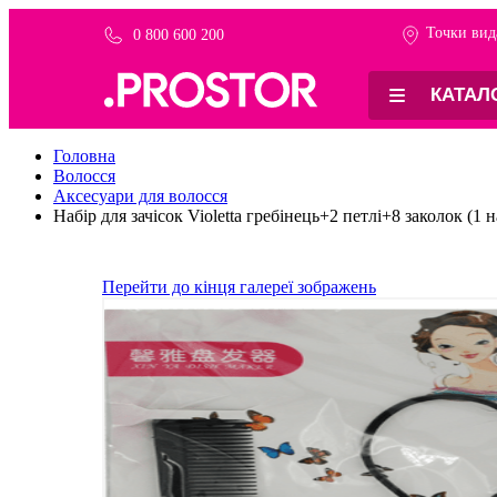
Точки вид
0 800 600 200
КАТАЛ
Головна
Волосся
Аксесуари для волосся
Набір для зачісок Violetta гребінець+2 петлі+8 заколок (1 н
Перейти до кінця галереї зображень