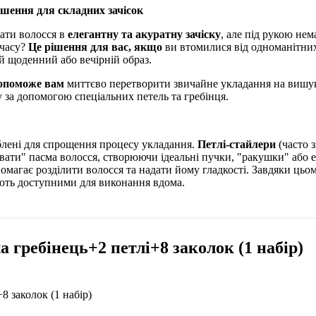
рішення для складних зачісок
ати волосся в
елегантну та акуратну зачіску
, але під рукою не
 часу?
Це рішення для вас, якщо
ви втомилися від одноманітних
ій щоденний або вечірній образ.
опоможе вам
миттєво перетворити звичайне укладання на вишу
у за допомогою спеціальних петель та гребінця.
блені для спрощення процесу укладання.
Петлі-стайлери
(часто з
вати" пасма волосся, створюючи ідеальні пучки, "ракушки" або 
омагає розділити волосся та надати йому гладкості. Завдяки цьому
ають доступними для виконання вдома.
ta гребінець+2 петлі+8 заколок (1 набір)
+8 заколок (1 набір)