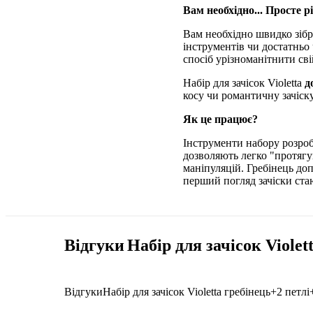
Вам необхідно... Просте 
Вам необхідно швидко зібр
інструментів чи достатньо
спосіб урізноманітнити св
Набір для зачісок Violetta
д
косу чи романтичну зачіск
Як це працює?
Інструменти набору розро
дозволяють легко "протягу
маніпуляцій. Гребінець доп
перший погляд зачіски ст
Відгуки
Набір для зачісок Violet
Відгуки
Набір для зачісок Violetta гребінець+2 петлі