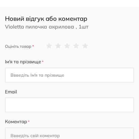
Новий відгук або коментар
Violetta пилочка акрилова , 1шт
1
2
3
4
5
Оцініть товар
star
stars
stars
stars
stars
Ім'я та прізвище
Email
Коментар