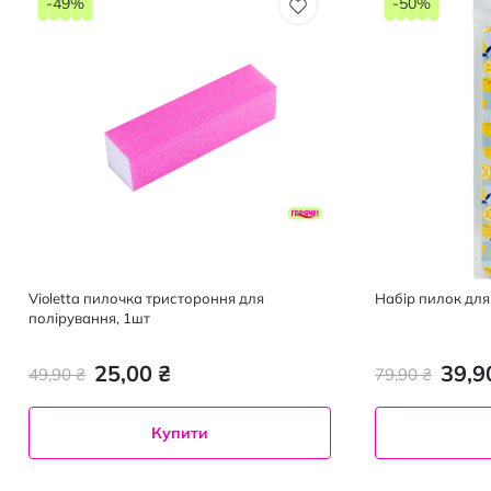
-49%
-50%
Violetta пилочка тристороння для
Набір пилок для 
полірування, 1шт
25,00 ₴
39,9
49,90 ₴
79,90 ₴
Купити