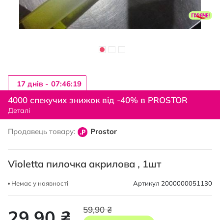
17 днiв -
07:46:19
Перейти
до
4000 спекучих знижок від -40% в PROSTOR
початку
Деталі
галереї
зображень
Продавець товару:
Prostor
Violetta пилочка акрилова , 1шт
Немає у наявності
Артикул
2000000051130
59,90 ₴
29,90 ₴