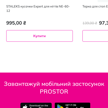
STALEKS кусачки Expert для нігтів NE-60-
Терка для стоп 
12
995,00 ₴
97,
139,00 ₴
Купити
Завантажуй мобільний застосунок
PROSTOR