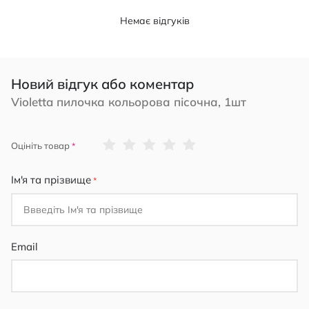
Немає відгуків
Новий відгук або коментар
Violetta пилочка кольорова пісочна, 1шт
1
2
3
4
5
Оцініть товар
star
stars
stars
stars
stars
Ім'я та прізвище
Email