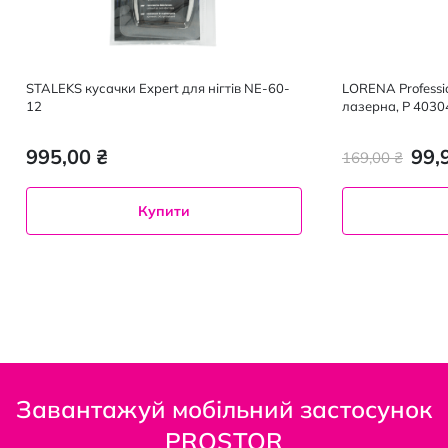
STALEKS кусачки Expert для нігтів NE-60-
LORENA Professio
12
лазерна, P 40304
995,00 ₴
99,
169,00 ₴
Купити
Завантажуй мобільний застосунок
PROSTOR