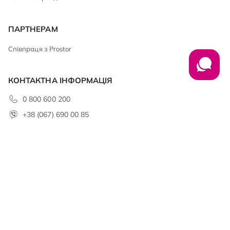
ПАРТНЕРАМ
Співпраця з Prostor
КОНТАКТНА ІНФОРМАЦІЯ
0 800 600 200
+38 (067) 690 00 85
club@prostor.ua
АДРЕСА
ТОВ «НУМІС» 49106, м. Дніпро,
б-р. Слави, 7К тел.: (056) 376 79 61
office@prostor.ua
МИ У СОЦМЕРЕЖАХ