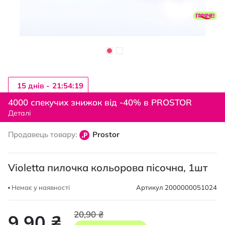
15 днiв -
21:54:18
Перейти
до
4000 спекучих знижок від -40% в PROSTOR
початку
Деталі
галереї
зображень
Продавець товару:
Prostor
Violetta пилочка кольорова пісочна, 1шт
Немає у наявності
Артикул
2000000051024
20,90 ₴
9,90 ₴