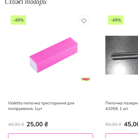
Схожі товари
-49%
-49%
Violetta пилочка тристороння для
Пилочка лазерна
полірування, 1шт
41059, 1 шт
25,00 ₴
45,0
49,90 ₴
89,90 ₴