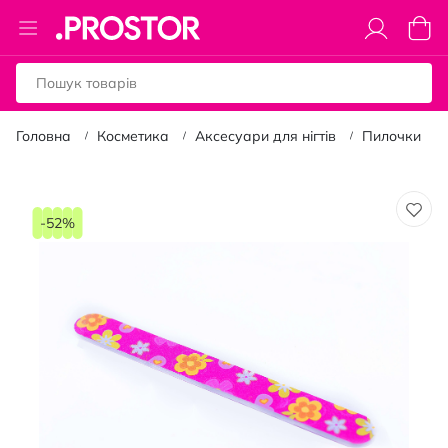
Toggle
Коши
Nav
Головна
Косметика
Аксесуари для нігтів
Пилочки
Перейти
до
-52%
кінця
галереї
зображень